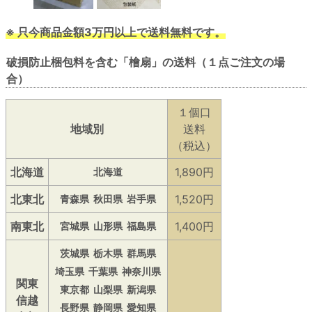
※ 只今商品金額3万円以上で送料無料です。
破損防止梱包料を含む「檜扇」の送料（１点ご注文の場
合）
１個口
地域別
送料
（税込）
北海道
1,890円
北海道
北東北
1,520円
青森県
秋田県
岩手県
南東北
1,400円
宮城県
山形県
福島県
茨城県
栃木県
群馬県
埼玉県
千葉県
神奈川県
関東
東京都
山梨県
新潟県
信越
長野県
静岡県
愛知県