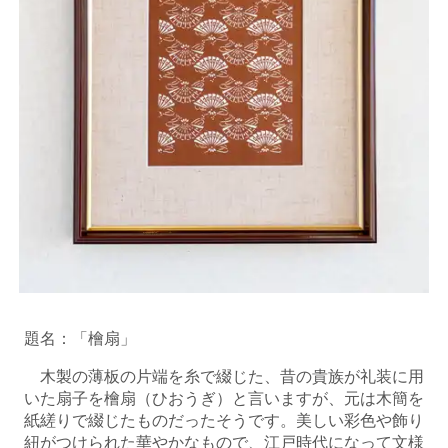
題名：「檜扇」
木製の薄板の片端を糸で綴じた、昔の貴族が礼装に用
いた扇子を檜扇（ひおうぎ）と言いますが、元は木簡を
紙縒りで綴じたものだったそうです。美しい彩色や飾り
紐がつけられた華やかなもので、江戸時代になって文様