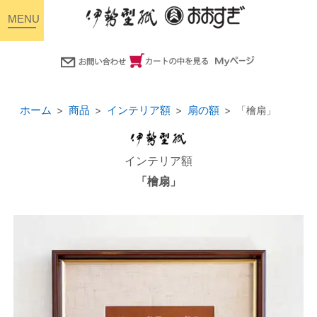
toggle
navigation
ホーム
商品
インテリア額
扇の額
「檜扇」
インテリア額
「檜扇」