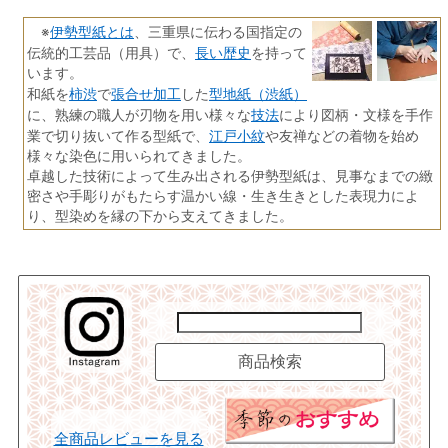
伊勢型紙とは
※
、三重県に伝わる国指定の
長い歴史
伝統的工芸品（用具）で、
を持って
います。
柿渋
張合せ加工
型地紙（渋紙）
和紙を
で
した
技法
に、熟練の職人が刃物を用い様々な
により図柄・文様を手作
江戸小紋
業で切り抜いて作る型紙で、
や友禅などの着物を始め
様々な染色に用いられてきました。
卓越した技術によって生み出される伊勢型紙は、見事なまでの緻
密さや手彫りがもたらす温かい線・生き生きとした表現力によ
り、型染めを縁の下から支えてきました。
全商品レビューを見る