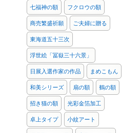
七福神の額
フクロウの額
商売繁盛祈願
ご夫婦に贈る
東海道五十三次
浮世絵「冨嶽三十六景」
日展入選作家の作品
まめこもん
和美シリーズ
扇の額
鶴の額
招き猫の額
光彩金箔加工
卓上タイプ
小紋アート