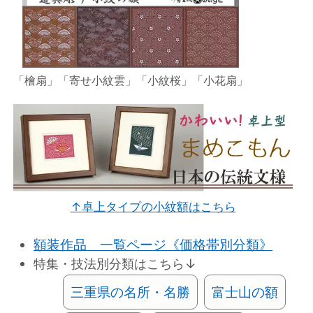
「檜扇」「寄せ小紋雲」「小紋桜」「小花扇」
↑卓上タイプの小紋額はこちら
額装作品 一覧ページ《価格帯別分類》
特集・技法別分類はこちら↓
三重県の名所・名勝
富士山の額