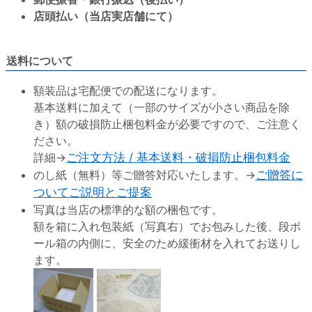
店頭払い（当店実店舗にて）
送料について
額装品は宅配便での配送になります。
基本送料に加えて（一部のサイズが小さい商品を除
き）額の破損防止梱包料金が必要ですので、ご注意く
ださい。
詳細→
ご注文方法 / 基本送料・破損防止梱包料金
のし紙（無料）等ご贈答対応いたします。→
ご贈答に
ついてご説明とご提案
写真は当店の標準的な額の梱包です。
額を箱に入れ包装紙（写真右）でお包みした後、段ボ
ール箱の内側に、安全のため緩衝材を入れてお送りし
ます。