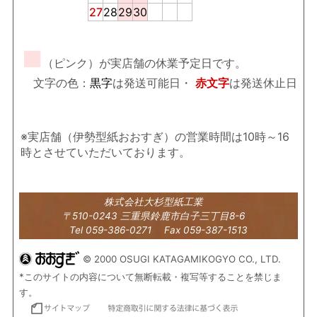
27
28
29
30
■
（ピンク）が実店舗の休業予定日です。
文字の色：
黒字
は発送可能日・
赤文字
は発送休止日
※実店舗（伊勢型紙おおすぎ）の営業時間は10時～16
時とさせていただいております。
株式会社大杉型紙工業
〒510-0243 三重県鈴鹿市白子三丁目8-6
Tel 059-386-0271 Fax 059-387-1513
© 2000 OSUGI KATAGAMIKOGYO CO., LTD.
*このサイトの内容について無断転載・複写等することを禁じま
す。