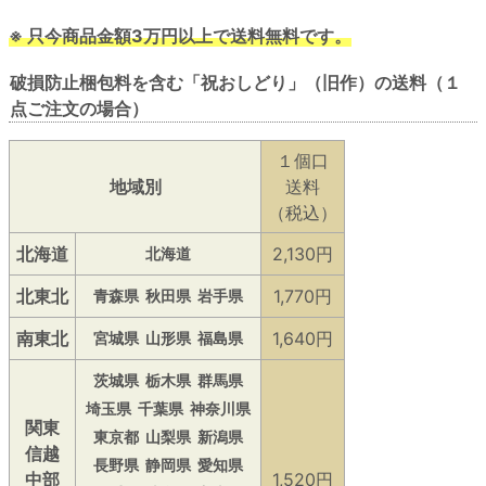
※ 只今商品金額3万円以上で送料無料です。
破損防止梱包料を含む「祝おしどり」（旧作）の送料（１
点ご注文の場合）
１個口
地域別
送料
（税込）
北海道
2,130円
北海道
北東北
1,770円
青森県
秋田県
岩手県
南東北
1,640円
宮城県
山形県
福島県
茨城県
栃木県
群馬県
埼玉県
千葉県
神奈川県
関東
東京都
山梨県
新潟県
信越
長野県
静岡県
愛知県
中部
1,520円