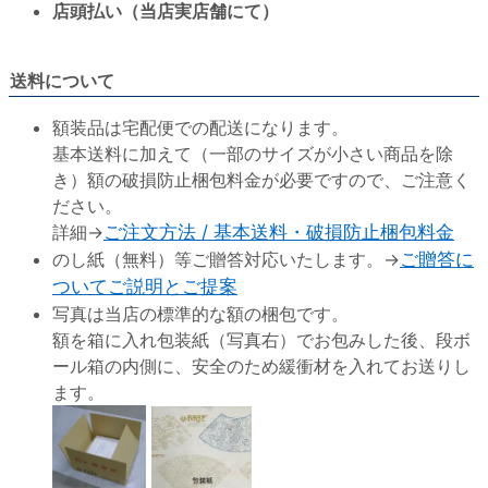
店頭払い（当店実店舗にて）
送料について
額装品は宅配便での配送になります。
基本送料に加えて（一部のサイズが小さい商品を除
き）額の破損防止梱包料金が必要ですので、ご注意く
ださい。
詳細→
ご注文方法 / 基本送料・破損防止梱包料金
のし紙（無料）等ご贈答対応いたします。→
ご贈答に
ついてご説明とご提案
写真は当店の標準的な額の梱包です。
額を箱に入れ包装紙（写真右）でお包みした後、段ボ
ール箱の内側に、安全のため緩衝材を入れてお送りし
ます。