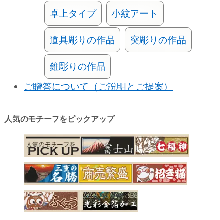
卓上タイプ
小紋アート
道具彫りの作品
突彫りの作品
錐彫りの作品
ご贈答について（ご説明とご提案）
人気のモチーフをピックアップ