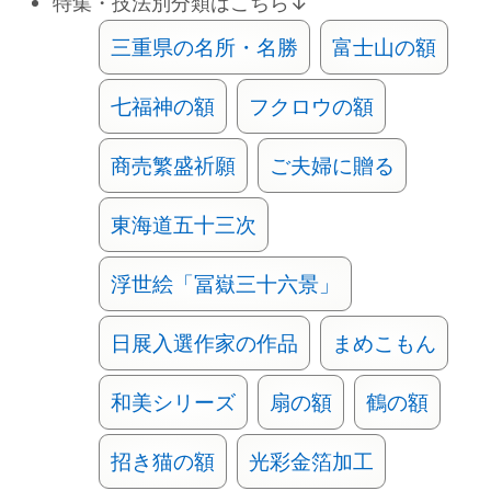
特集・技法別分類はこちら↓
三重県の名所・名勝
富士山の額
七福神の額
フクロウの額
商売繁盛祈願
ご夫婦に贈る
東海道五十三次
浮世絵「冨嶽三十六景」
日展入選作家の作品
まめこもん
和美シリーズ
扇の額
鶴の額
招き猫の額
光彩金箔加工