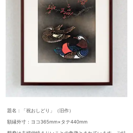
題名：「祝おしどり」（旧作）
額縁外寸：ヨコ365mm×タテ440mm
鴛鴦は夫婦仲睦まじいことの象徴とされています。ご結