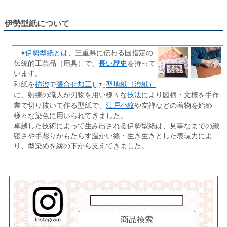
伊勢型紙について
伊勢型紙とは
※
、三重県に伝わる国指定の
長い歴史
伝統的工芸品（用具）で、
を持って
います。
柿渋
張合せ加工
型地紙（渋紙）
和紙を
で
した
技法
に、熟練の職人が刃物を用い様々な
により図柄・文様を手作
江戸小紋
業で切り抜いて作る型紙で、
や友禅などの着物を始め
様々な染色に用いられてきました。
卓越した技術によって生み出される伊勢型紙は、見事なまでの緻
密さや手彫りがもたらす温かい線・生き生きとした表現力によ
り、型染めを縁の下から支えてきました。