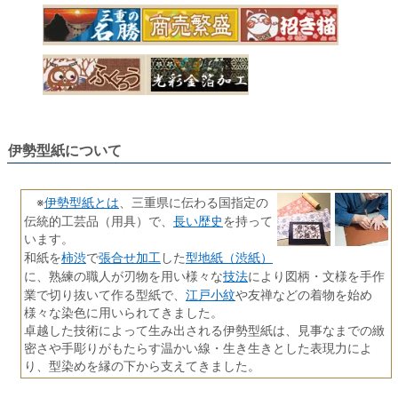
伊勢型紙について
伊勢型紙とは
※
、三重県に伝わる国指定の
長い歴史
伝統的工芸品（用具）で、
を持って
います。
柿渋
張合せ加工
型地紙（渋紙）
和紙を
で
した
技法
に、熟練の職人が刃物を用い様々な
により図柄・文様を手作
江戸小紋
業で切り抜いて作る型紙で、
や友禅などの着物を始め
様々な染色に用いられてきました。
卓越した技術によって生み出される伊勢型紙は、見事なまでの緻
密さや手彫りがもたらす温かい線・生き生きとした表現力によ
り、型染めを縁の下から支えてきました。