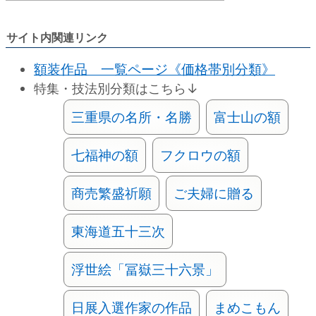
サイト内関連リンク
額装作品 一覧ページ《価格帯別分類》
特集・技法別分類はこちら↓
三重県の名所・名勝
富士山の額
七福神の額
フクロウの額
商売繁盛祈願
ご夫婦に贈る
東海道五十三次
浮世絵「冨嶽三十六景」
日展入選作家の作品
まめこもん