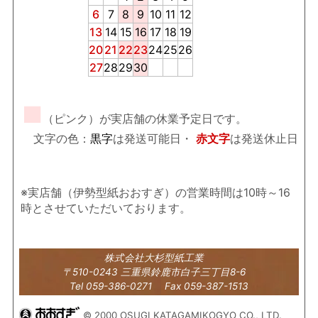
6
7
8
9
10
11
12
13
14
15
16
17
18
19
20
21
22
23
24
25
26
27
28
29
30
■
（ピンク）が実店舗の休業予定日です。
文字の色：
黒字
は発送可能日・
赤文字
は発送休止日
※実店舗（伊勢型紙おおすぎ）の営業時間は10時～16
時とさせていただいております。
株式会社大杉型紙工業
〒510-0243 三重県鈴鹿市白子三丁目8-6
Tel 059-386-0271 Fax 059-387-1513
© 2000 OSUGI KATAGAMIKOGYO CO., LTD.