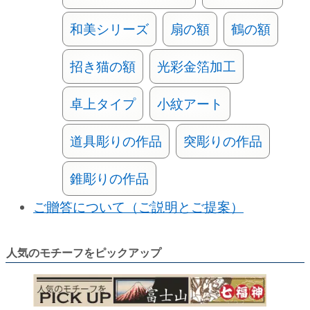
和美シリーズ
扇の額
鶴の額
招き猫の額
光彩金箔加工
卓上タイプ
小紋アート
道具彫りの作品
突彫りの作品
錐彫りの作品
ご贈答について（ご説明とご提案）
人気のモチーフをピックアップ