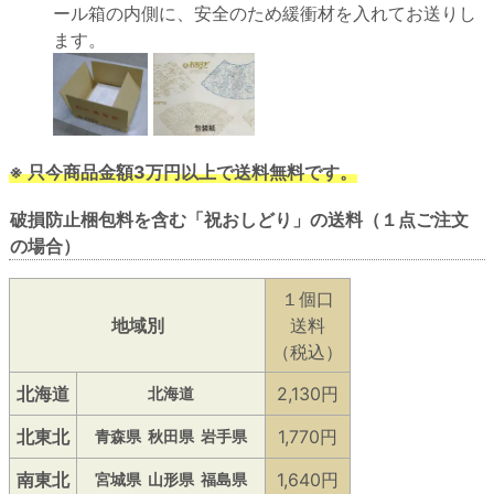
ール箱の内側に、安全のため緩衝材を入れてお送りし
ます。
※ 只今商品金額3万円以上で送料無料です。
破損防止梱包料を含む「祝おしどり」の送料（１点ご注文
の場合）
１個口
地域別
送料
（税込）
北海道
2,130円
北海道
北東北
1,770円
青森県
秋田県
岩手県
南東北
1,640円
宮城県
山形県
福島県