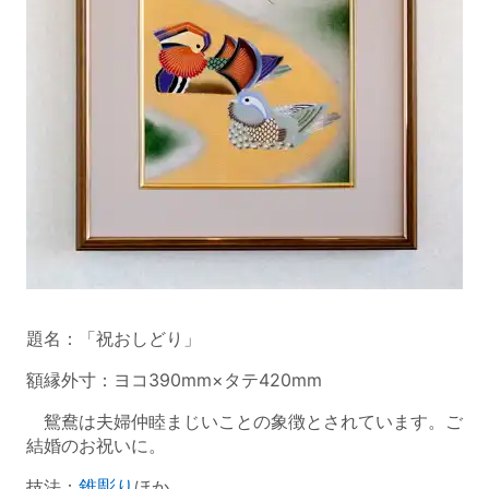
題名：「祝おしどり」
額縁外寸：ヨコ390mm×タテ420mm
鴛鴦は夫婦仲睦まじいことの象徴とされています。ご
結婚のお祝いに。
技法：
錐彫り
ほか