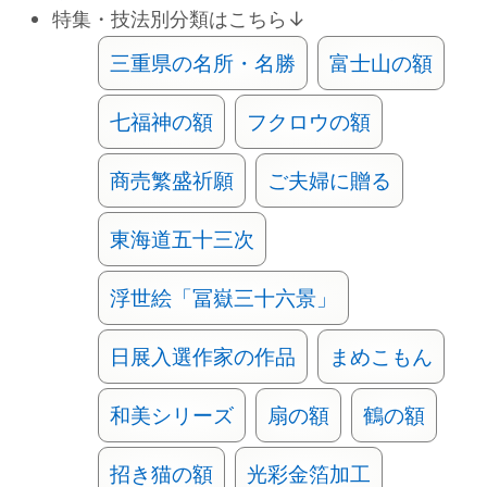
特集・技法別分類はこちら↓
三重県の名所・名勝
富士山の額
七福神の額
フクロウの額
商売繁盛祈願
ご夫婦に贈る
東海道五十三次
浮世絵「冨嶽三十六景」
日展入選作家の作品
まめこもん
和美シリーズ
扇の額
鶴の額
招き猫の額
光彩金箔加工