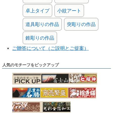
卓上タイプ
小紋アート
道具彫りの作品
突彫りの作品
錐彫りの作品
ご贈答について（ご説明とご提案）
人気のモチーフをピックアップ