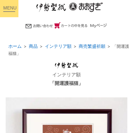
toggle
navigation
ホーム
商品
インテリア額
商売繁盛祈願
「開運護
福猫」
インテリア額
「開運護福猫」