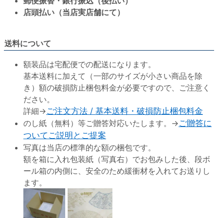
郵便振替・銀行振込（後払い）
店頭払い（当店実店舗にて）
送料について
額装品は宅配便での配送になります。
基本送料に加えて（一部のサイズが小さい商品を除
き）額の破損防止梱包料金が必要ですので、ご注意く
ださい。
詳細→
ご注文方法 / 基本送料・破損防止梱包料金
のし紙（無料）等ご贈答対応いたします。→
ご贈答に
ついてご説明とご提案
写真は当店の標準的な額の梱包です。
額を箱に入れ包装紙（写真右）でお包みした後、段ボ
ール箱の内側に、安全のため緩衝材を入れてお送りし
ます。