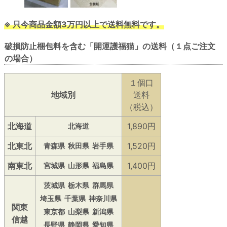
※ 只今商品金額3万円以上で送料無料です。
破損防止梱包料を含む「開運護福猫」の送料（１点ご注文
の場合）
１個口
地域別
送料
（税込）
北海道
1,890円
北海道
北東北
1,520円
青森県
秋田県
岩手県
南東北
1,400円
宮城県
山形県
福島県
茨城県
栃木県
群馬県
埼玉県
千葉県
神奈川県
関東
東京都
山梨県
新潟県
信越
長野県
静岡県
愛知県