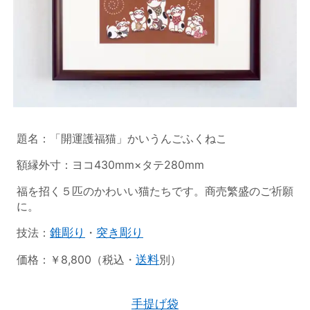
題名：「開運護福猫」かいうんごふくねこ
額縁外寸：ヨコ430mm×タテ280mm
福を招く５匹のかわいい猫たちです。商売繁盛のご祈願
に。
技法：
錐彫り
・
突き彫り
価格：￥8,800（税込・
送料
別）
手提げ袋