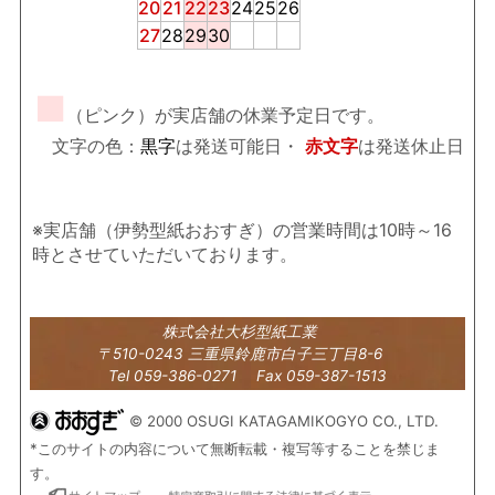
20
21
22
23
24
25
26
27
28
29
30
■
（ピンク）が実店舗の休業予定日です。
文字の色：
黒字
は発送可能日・
赤文字
は発送休止日
※実店舗（伊勢型紙おおすぎ）の営業時間は10時～16
時とさせていただいております。
株式会社大杉型紙工業
〒510-0243 三重県鈴鹿市白子三丁目8-6
Tel 059-386-0271 Fax 059-387-1513
© 2000 OSUGI KATAGAMIKOGYO CO., LTD.
*このサイトの内容について無断転載・複写等することを禁じま
す。