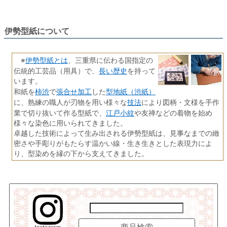
伊勢型紙について
伊勢型紙とは
※
、三重県に伝わる国指定の
長い歴史
伝統的工芸品（用具）で、
を持って
います。
柿渋
張合せ加工
型地紙（渋紙）
和紙を
で
した
技法
に、熟練の職人が刃物を用い様々な
により図柄・文様を手作
江戸小紋
業で切り抜いて作る型紙で、
や友禅などの着物を始め
様々な染色に用いられてきました。
卓越した技術によって生み出される伊勢型紙は、見事なまでの緻
密さや手彫りがもたらす温かい線・生き生きとした表現力によ
り、型染めを縁の下から支えてきました。