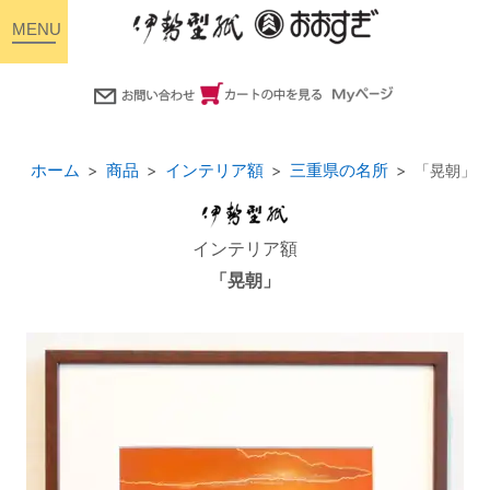
toggle
navigation
ホーム
商品
インテリア額
三重県の名所
「晃朝」
インテリア額
「晃朝」