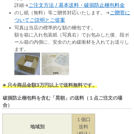
詳細→
ご注文方法 / 基本送料・破損防止梱包料金
のし紙（無料）等ご贈答対応いたします。→
ご贈答に
ついてご説明とご提案
写真は当店の標準的な額の梱包です。
額を箱に入れ包装紙（写真右）でお包みした後、段ボ
ール箱の内側に、安全のため緩衝材を入れてお送りし
ます。
※ 只今商品金額3万円以上で送料無料です。
破損防止梱包料を含む「晃朝」の送料（１点ご注文の場
合）
１個口
地域別
送料
（税込）