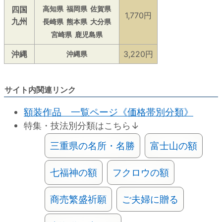
四国
高知県
福岡県
佐賀県
1,770円
九州
長崎県
熊本県
大分県
宮崎県
鹿児島県
沖縄
3,220円
沖縄県
サイト内関連リンク
額装作品 一覧ページ《価格帯別分類》
特集・技法別分類はこちら↓
三重県の名所・名勝
富士山の額
七福神の額
フクロウの額
商売繁盛祈願
ご夫婦に贈る