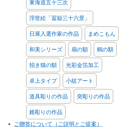
東海道五十三次
浮世絵「冨嶽三十六景」
日展入選作家の作品
まめこもん
和美シリーズ
扇の額
鶴の額
招き猫の額
光彩金箔加工
卓上タイプ
小紋アート
道具彫りの作品
突彫りの作品
錐彫りの作品
ご贈答について（ご説明とご提案）