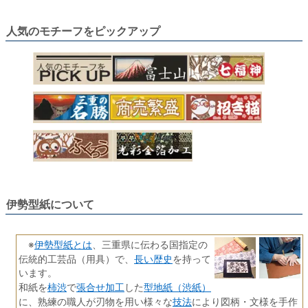
人気のモチーフをピックアップ
伊勢型紙について
伊勢型紙とは
※
、三重県に伝わる国指定の
長い歴史
伝統的工芸品（用具）で、
を持って
います。
柿渋
張合せ加工
型地紙（渋紙）
和紙を
で
した
技法
に、熟練の職人が刃物を用い様々な
により図柄・文様を手作