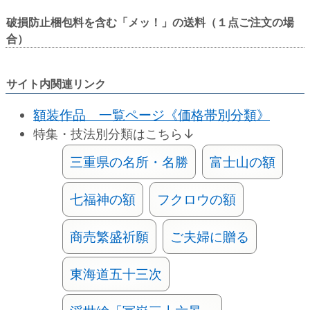
破損防止梱包料を含む「メッ！」の送料（１点ご注文の場
合）
サイト内関連リンク
額装作品 一覧ページ《価格帯別分類》
特集・技法別分類はこちら↓
三重県の名所・名勝
富士山の額
七福神の額
フクロウの額
商売繁盛祈願
ご夫婦に贈る
東海道五十三次