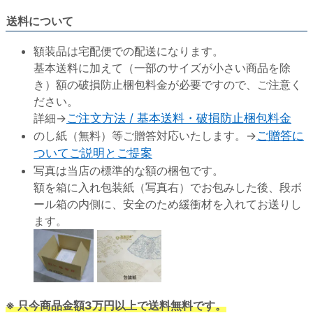
送料について
額装品は宅配便での配送になります。
基本送料に加えて（一部のサイズが小さい商品を除
き）額の破損防止梱包料金が必要ですので、ご注意く
ださい。
詳細→
ご注文方法 / 基本送料・破損防止梱包料金
のし紙（無料）等ご贈答対応いたします。→
ご贈答に
ついてご説明とご提案
写真は当店の標準的な額の梱包です。
額を箱に入れ包装紙（写真右）でお包みした後、段ボ
ール箱の内側に、安全のため緩衝材を入れてお送りし
ます。
※ 只今商品金額3万円以上で送料無料です。