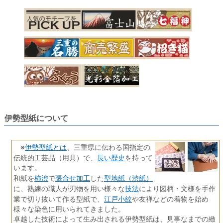
伊勢型紙について
伊勢型紙とは
※
、三重県に伝わる国指定の
長い歴史
伝統的工芸品（用具）で、
を持って
います。
柿渋
張合せ加工
型地紙（渋紙）
和紙を
で
した
技法
に、熟練の職人が刃物を用い様々な
により図柄・文様を手作
江戸小紋
業で切り抜いて作る型紙で、
や友禅などの着物を始め
様々な染色に用いられてきました。
卓越した技術によって生み出される伊勢型紙は、見事なまでの緻