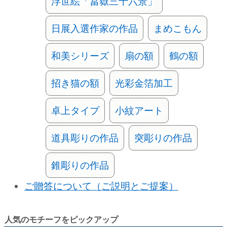
浮世絵「冨嶽三十六景」
日展入選作家の作品
まめこもん
和美シリーズ
扇の額
鶴の額
招き猫の額
光彩金箔加工
卓上タイプ
小紋アート
道具彫りの作品
突彫りの作品
錐彫りの作品
ご贈答について（ご説明とご提案）
人気のモチーフをピックアップ