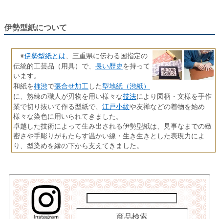
伊勢型紙について
伊勢型紙とは
※
、三重県に伝わる国指定の
長い歴史
伝統的工芸品（用具）で、
を持って
います。
柿渋
張合せ加工
型地紙（渋紙）
和紙を
で
した
技法
に、熟練の職人が刃物を用い様々な
により図柄・文様を手作
江戸小紋
業で切り抜いて作る型紙で、
や友禅などの着物を始め
様々な染色に用いられてきました。
卓越した技術によって生み出される伊勢型紙は、見事なまでの緻
密さや手彫りがもたらす温かい線・生き生きとした表現力によ
り、型染めを縁の下から支えてきました。