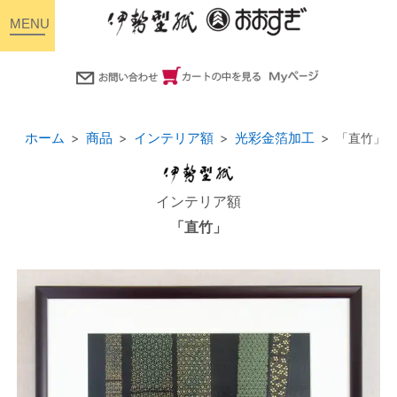
toggle
navigation
ホーム
商品
インテリア額
光彩金箔加工
「直竹」
インテリア額
「直竹」