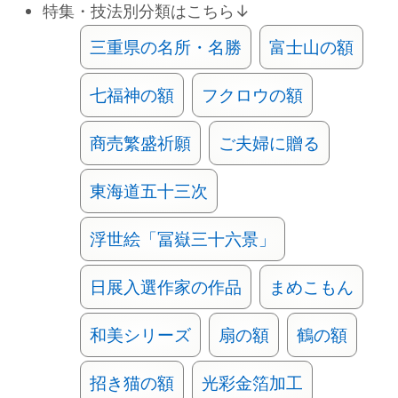
特集・技法別分類はこちら↓
三重県の名所・名勝
富士山の額
七福神の額
フクロウの額
商売繁盛祈願
ご夫婦に贈る
東海道五十三次
浮世絵「冨嶽三十六景」
日展入選作家の作品
まめこもん
和美シリーズ
扇の額
鶴の額
招き猫の額
光彩金箔加工