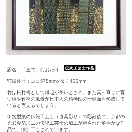
題名：「直竹」なおたけ
額縁外寸：ヨコ575mm×タテ455mm
竹は松竹梅として縁起が良いとされ、また真っ直ぐに育
つ様や竹林の風景が日本人の精神性の一側面を形成して
いると言えるでしょう。
伊勢型紙の伝統工芸士（道具彫り）の彫刻後に、京都の
光彩金箔加工の伝統工芸士の加工が施された華やかな作
品で、漆加工もされています。