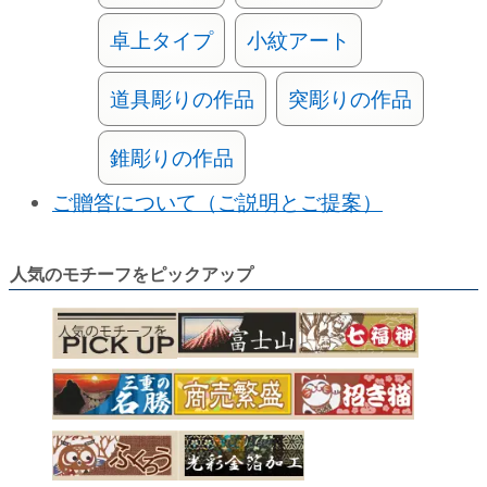
卓上タイプ
小紋アート
道具彫りの作品
突彫りの作品
錐彫りの作品
ご贈答について（ご説明とご提案）
人気のモチーフをピックアップ