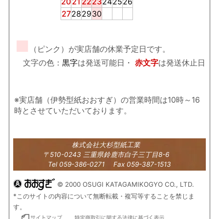
20
21
22
23
24
25
26
27
28
29
30
■
（ピンク）が実店舗の休業予定日です。
文字の色：
黒字
は発送可能日・
赤文字
は発送休止日
※実店舗（伊勢型紙おおすぎ）の営業時間は10時～16
時とさせていただいております。
株式会社大杉型紙工業
〒510-0243 三重県鈴鹿市白子三丁目8-6
Tel 059-386-0271 Fax 059-387-1513
© 2000 OSUGI KATAGAMIKOGYO CO., LTD.
*このサイトの内容について無断転載・複写等することを禁じま
す。