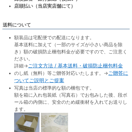
店頭払い（当店実店舗にて）
送料について
額装品は宅配便での配送になります。
基本送料に加えて（一部のサイズが小さい商品を除
き）額の破損防止梱包料金が必要ですので、ご注意く
ださい。
詳細→
ご注文方法 / 基本送料・破損防止梱包料金
のし紙（無料）等ご贈答対応いたします。→
ご贈答に
ついてご説明とご提案
写真は当店の標準的な額の梱包です。
額を箱に入れ包装紙（写真右）でお包みした後、段ボ
ール箱の内側に、安全のため緩衝材を入れてお送りし
ます。