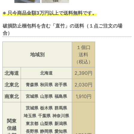
※ 只今商品金額3万円以上で送料無料です。
破損防止梱包料を含む「直竹」の送料（１点ご注文の場
合）
１個口
地域別
送料
（税込）
北海道
2,390円
北海道
北東北
2,030円
青森県
秋田県
岩手県
南東北
1,910円
宮城県
山形県
福島県
茨城県
栃木県
群馬県
埼玉県
千葉県
神奈川県
関東
東京都
山梨県
新潟県
信越
長野県
静岡県
愛知県