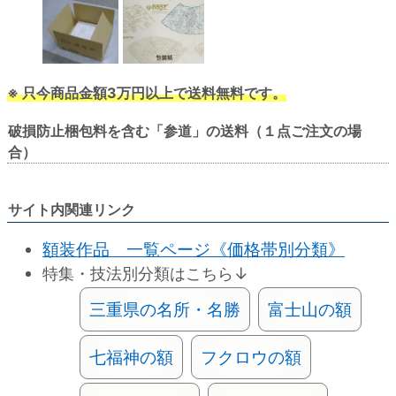
※ 只今商品金額3万円以上で送料無料です。
破損防止梱包料を含む「参道」の送料（１点ご注文の場
合）
サイト内関連リンク
額装作品 一覧ページ《価格帯別分類》
特集・技法別分類はこちら↓
三重県の名所・名勝
富士山の額
七福神の額
フクロウの額