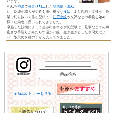
います。
柿渋
張合せ加工
型地紙（渋紙）
和紙を
で
した
技法
に、熟練の職人が刃物を用い様々な
により図柄・文様を手作
江戸小紋
業で切り抜いて作る型紙で、
や友禅などの着物を始め
様々な染色に用いられてきました。
卓越した技術によって生み出される伊勢型紙は、見事なまでの緻
密さや手彫りがもたらす温かい線・生き生きとした表現力によ
り、型染めを縁の下から支えてきました。
全商品レビューを見る