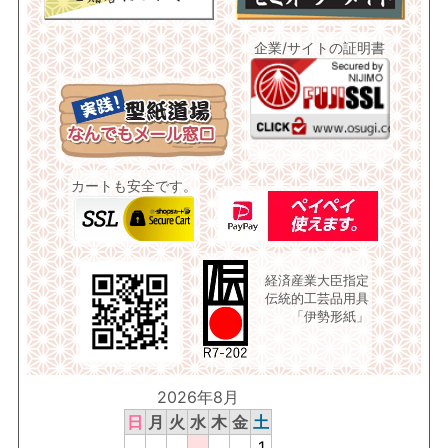
企業/サイトの証明書
カートも安全です。
経済産業大臣指定
伝統的工芸品用具
「伊勢形紙」
2026年8月
日
月
火
水
木
金
土
1