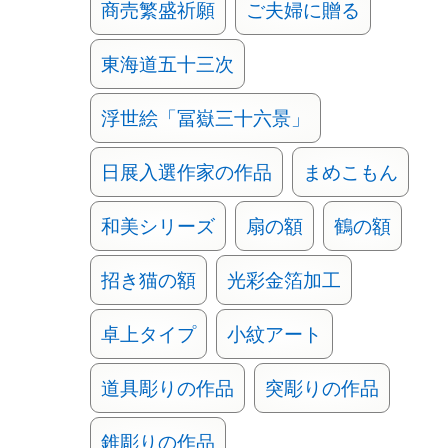
商売繁盛祈願
ご夫婦に贈る
東海道五十三次
浮世絵「冨嶽三十六景」
日展入選作家の作品
まめこもん
和美シリーズ
扇の額
鶴の額
招き猫の額
光彩金箔加工
卓上タイプ
小紋アート
道具彫りの作品
突彫りの作品
錐彫りの作品