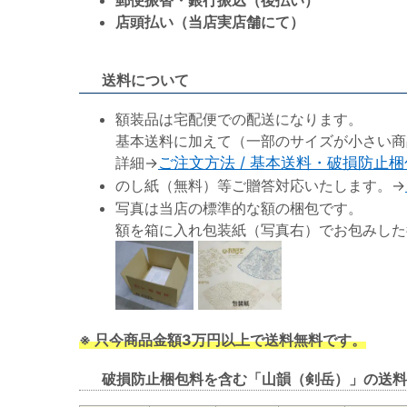
郵便振替・銀行振込（後払い）
店頭払い（当店実店舗にて）
送料について
額装品は宅配便での配送になります。
基本送料に加えて（一部のサイズが小さい商
詳細→
ご注文方法 / 基本送料・破損防止
のし紙（無料）等ご贈答対応いたします。→
写真は当店の標準的な額の梱包です。
額を箱に入れ包装紙（写真右）でお包みした
※ 只今商品金額3万円以上で送料無料です。
破損防止梱包料を含む「山韻（剣岳）」の送料