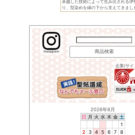
卓越した技術によって生み出される伊
り、型染めを縁の下から支えてきまし
企業/サ
2026年8月
日
月
火
水
木
金
土
1
2
3
4
5
6
7
8