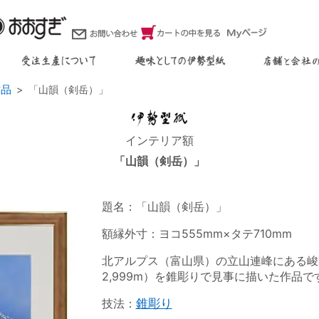
作品
「山韻（剣岳）」
インテリア額
「山韻（剣岳）」
題名：「山韻（剣岳）」
額縁外寸：ヨコ555mm×タテ710mm
北アルプス（富山県）の立山連峰にある峻
2,999m）を錐彫りで見事に描いた作品で
技法：
錐彫り