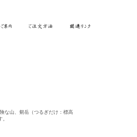
険な山、剱岳（つるぎだけ：標高
す。