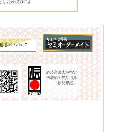
とした表現力によ
経済産業大臣指定
伝統的工芸品用具
「伊勢形紙」