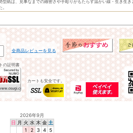
勢型紙は、見事なまでの緻密さや手彫りがもたらす温かい線・生き生き
た。
全商品レビューを見る
イトの証明書
カートも安全です。
2026年9月
日
月
火
水
木
金
土
1
2
3
4
5