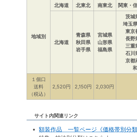
北海道
北東北
南東北
関東・
茨城
埼玉
東京
青森県
宮城県
地域別
長野
北海道
秋田県
山形県
三重
岩手県
福島県
石川
京都
１個口
送料
2,520円
2,150円
2,030円
（税込）
サイト内関連リンク
額装作品 一覧ページ《価格帯別分