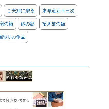
ご夫婦に贈る
東海道五十三次
扇の額
鶴の額
招き猫の額
錐彫りの作品
業で切り抜いて作る