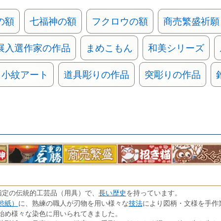
の額
七福神の額
フクロウの額
商売繁盛祈願
展入選作家の作品
まめこもん
和美シリーズ
小紋アート
道具彫りの作品
突彫りの作品
長い歴史
指定の伝統的工芸品（用具）で、
を持っています。
渋紙）
技法
に、熟練の職人が刃物を用い様々な
により図柄・文様を手作
始め様々な染色に用いられてきました。