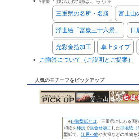
特集・技法別分類はこちら↓
三重県の名所・名勝
富士山
浮世絵「冨嶽三十六景」
日
光彩金箔加工
卓上タイプ
ご贈答について（ご説明とご提案）
人気のモチーフをピックアップ
伊勢型紙とは
※
、三重県に伝わる国
柿渋
張合せ加工
型地紙（
和紙を
で
した
江戸小紋
型紙で、
や友禅などの着物を