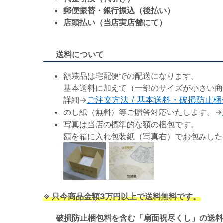
郵便振替・銀行振込（後払い）
店頭払い（当店実店舗にて）
送料について
額装品は宅配便での配送になります。
基本送料に加えて（一部のサイズが小さい商
詳細→
ご注文方法 / 基本送料・破損防止
のし紙（無料）等ご贈答対応いたします。→
写真は当店の標準的な額の梱包です。
額を箱に入れ包装紙（写真右）でお包みした
※ 只今商品金額3万円以上で送料無料です。
破損防止梱包料を含む「扇面祝尽くし」の送料