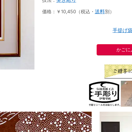
技法：
突き彫り
価格：￥10,450（税込・
送料
別）
手提げ