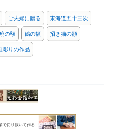
ご夫婦に贈る
東海道五十三次
扇の額
鶴の額
招き猫の額
錐彫りの作品
業で切り抜いて作る