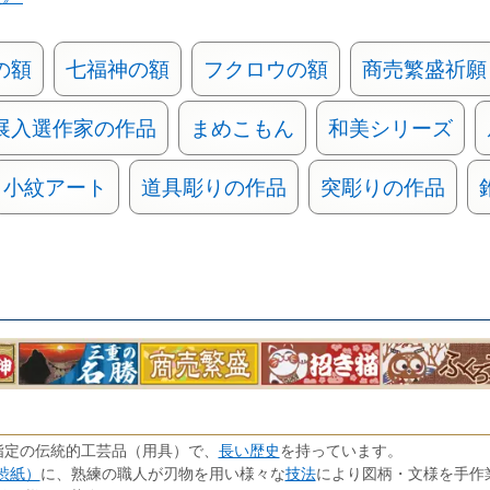
の額
七福神の額
フクロウの額
商売繁盛祈願
展入選作家の作品
まめこもん
和美シリーズ
小紋アート
道具彫りの作品
突彫りの作品
長い歴史
指定の伝統的工芸品（用具）で、
を持っています。
渋紙）
技法
に、熟練の職人が刃物を用い様々な
により図柄・文様を手作