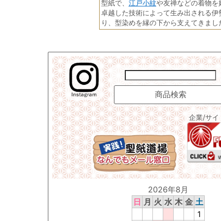
江戸小紋
型紙で、
や友禅などの着物を
卓越した技術によって生み出される伊
り、型染めを縁の下から支えてきまし
企業/サ
2026年8月
日
月
火
水
木
金
土
1