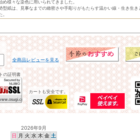
始め様々な染色に用いられてきました。
勢型紙は、見事なまでの緻密さや手彫りがもたらす温かい線・生き生き
た。
全商品レビューを見る
イトの証明書
カートも安全です。
2026年9月
日
月
火
水
木
金
土