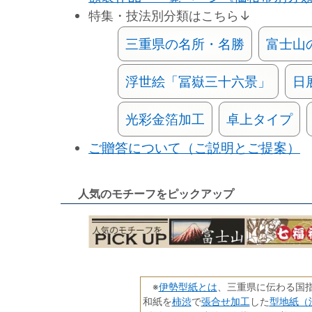
特集・技法別分類はこちら↓
三重県の名所・名勝
富士山
浮世絵「冨嶽三十六景」
日
光彩金箔加工
卓上タイプ
ご贈答について（ご説明とご提案）
人気のモチーフをピックアップ
伊勢型紙とは
※
、三重県に伝わる国
柿渋
張合せ加工
型地紙（
和紙を
で
した