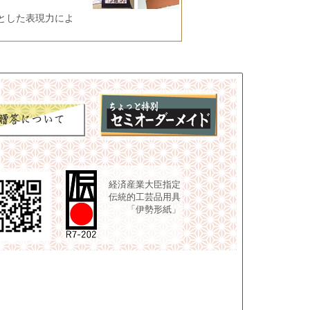
とした表現力によ
経済産業大臣指定
伝統的工芸品用具
「伊勢形紙」