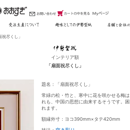
面祝尽くし」
インテリア額
「扇面祝尽くし」
題名：「扇面祝尽くし」
常緑の松・竹と、寒中に花を咲かせる梅は
れも、中国の思想に由来するそうです。困
れます。
額縁外寸：ヨコ390mm×タテ420mm