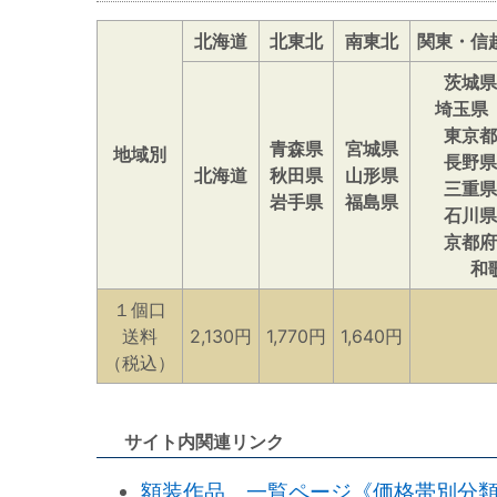
北海道
北東北
南東北
関東・信
茨城県
埼玉県
東京都
青森県
宮城県
地域別
長野県
北海道
秋田県
山形県
三重県
岩手県
福島県
石川県
京都府
和
１個口
送料
2,130円
1,770円
1,640円
（税込）
サイト内関連リンク
額装作品 一覧ページ《価格帯別分