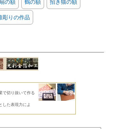
扇の額
鶴の額
招き猫の額
錐彫りの作品
業で切り抜いて作る
とした表現力によ