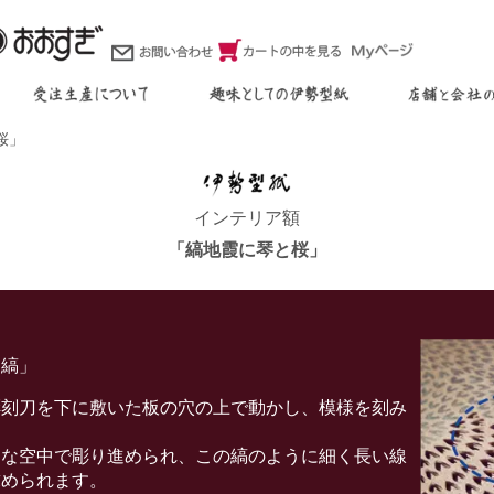
桜」
インテリア額
「縞地霞に琴と桜」
「縞」
刻刀を下に敷いた板の穴の上で動かし、模様を刻み
定な空中で彫り進められ、この縞のように細く長い線
求められます。