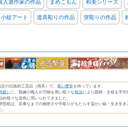
展入選作家の作品
まめこもん
和美シリーズ
小紋アート
道具彫りの作品
突彫りの作品
長い歴史
指定の伝統的工芸品（用具）で、
を持っています。
渋紙）
技法
に、熟練の職人が刃物を用い様々な
により図柄・文様を手作
始め様々な染色に用いられてきました。
勢型紙は、見事なまでの緻密さや手彫りがもたらす温かい線・生き生き
た。