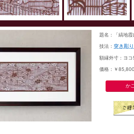
題名：「縞地霞
技法：
突き彫り
額縁外寸：ヨコ5
価格：￥85,8