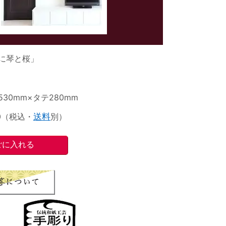
に琴と桜」
30mm×タテ280mm
00（税込・
送料
別）