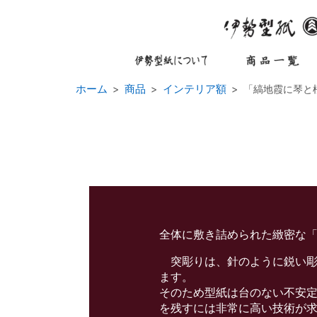
ホーム
商品
インテリア額
「縞地霞に琴と
全体に敷き詰められた緻密な
突彫りは、針のように鋭い彫
ます。
そのため型紙は台のない不安
を残すには非常に高い技術が