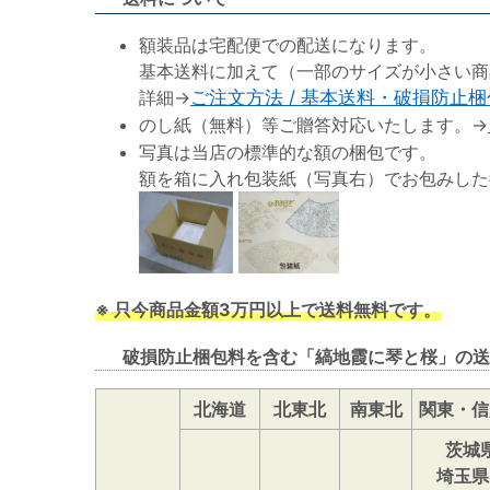
額装品は宅配便での配送になります。
基本送料に加えて（一部のサイズが小さい商
詳細→
ご注文方法 / 基本送料・破損防止
のし紙（無料）等ご贈答対応いたします。→
写真は当店の標準的な額の梱包です。
額を箱に入れ包装紙（写真右）でお包みした
※ 只今商品金額3万円以上で送料無料です。
破損防止梱包料を含む「縞地霞に琴と桜」の送
北海道
北東北
南東北
関東・信
茨城
埼玉県