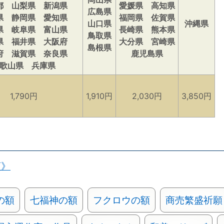
都 山梨県 新潟県
愛媛県 高知県
広島県
県 静岡県 愛知県
福岡県 佐賀県
山口県
沖縄県
県 岐阜県 富山県
長崎県 熊本県
鳥取県
県 福井県 大阪府
大分県 宮崎県
島根県
府 滋賀県 奈良県
鹿児島県
歌山県 兵庫県
1,790円
1,910円
2,030円
3,850円
類》
の額
七福神の額
フクロウの額
商売繁盛祈願