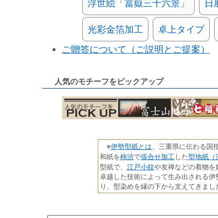
浮世絵「冨嶽三十六景」
日
光彩金箔加工
卓上タイプ
ご贈答について（ご説明とご提案）
人気のモチーフをピックアップ
伊勢型紙とは
※
、三重県に伝わる国
柿渋
張合せ加工
型地紙（
和紙を
で
した
江戸小紋
型紙で、
や友禅などの着物を
卓越した技術によって生み出される伊
り、型染めを縁の下から支えてきまし