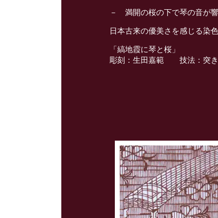
－ 満開の桜の下で琴の音が
日本古来の優美さを感じる染
「縞地霞に琴と桜」
彫刻：生田嘉範 技法：突き