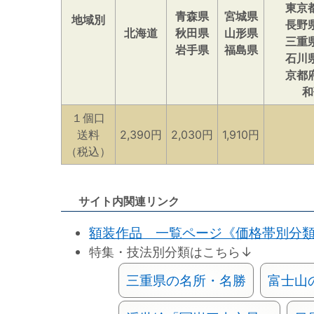
東京
青森県
宮城県
地域別
長野
北海道
秋田県
山形県
三重
岩手県
福島県
石川
京都
和
１個口
送料
2,390円
2,030円
1,910円
（税込）
サイト内関連リンク
額装作品 一覧ページ《価格帯別分
特集・技法別分類はこちら↓
三重県の名所・名勝
富士山