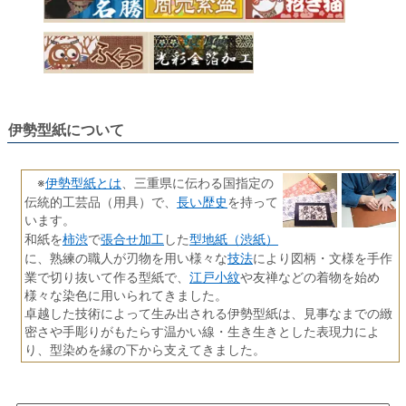
伊勢型紙について
伊勢型紙とは
※
、三重県に伝わる国指定の
長い歴史
伝統的工芸品（用具）で、
を持って
います。
柿渋
張合せ加工
型地紙（渋紙）
和紙を
で
した
技法
に、熟練の職人が刃物を用い様々な
により図柄・文様を手作
江戸小紋
業で切り抜いて作る型紙で、
や友禅などの着物を始め
様々な染色に用いられてきました。
卓越した技術によって生み出される伊勢型紙は、見事なまでの緻
密さや手彫りがもたらす温かい線・生き生きとした表現力によ
り、型染めを縁の下から支えてきました。