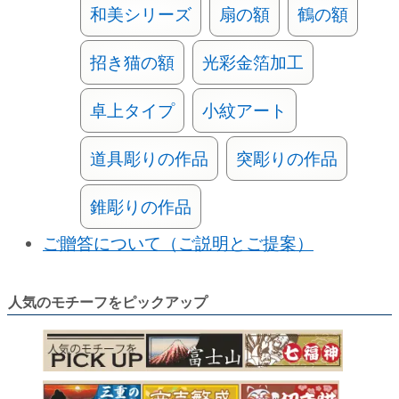
和美シリーズ
扇の額
鶴の額
招き猫の額
光彩金箔加工
卓上タイプ
小紋アート
道具彫りの作品
突彫りの作品
錐彫りの作品
ご贈答について（ご説明とご提案）
人気のモチーフをピックアップ