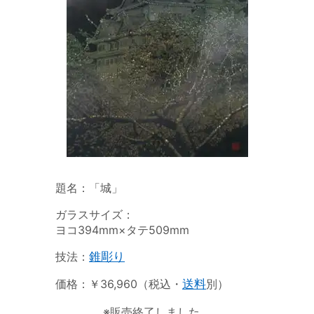
題名：「城」
ガラスサイズ：
ヨコ394mm×タテ509mm
技法：
錐彫り
価格：￥36,960（税込・
送料
別）
※販売終了しました。