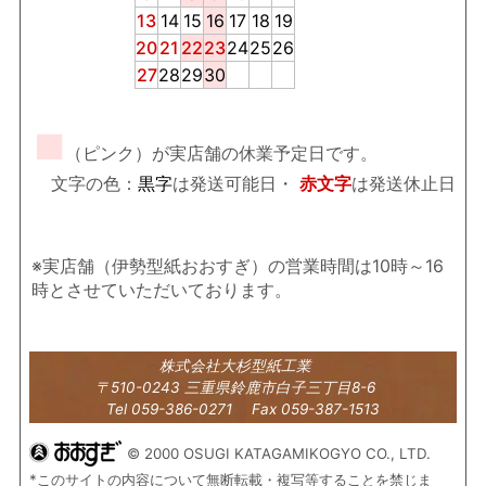
13
14
15
16
17
18
19
20
21
22
23
24
25
26
27
28
29
30
■
（ピンク）が実店舗の休業予定日です。
文字の色：
黒字
は発送可能日・
赤文字
は発送休止日
※実店舗（伊勢型紙おおすぎ）の営業時間は10時～16
時とさせていただいております。
株式会社大杉型紙工業
〒510-0243 三重県鈴鹿市白子三丁目8-6
Tel 059-386-0271 Fax 059-387-1513
© 2000 OSUGI KATAGAMIKOGYO CO., LTD.
*このサイトの内容について無断転載・複写等することを禁じま