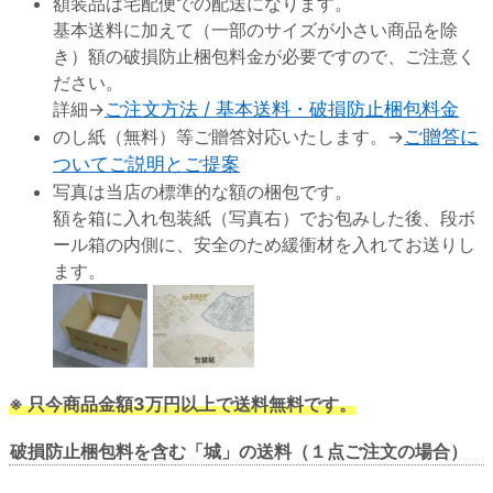
額装品は宅配便での配送になります。
基本送料に加えて（一部のサイズが小さい商品を除
き）額の破損防止梱包料金が必要ですので、ご注意く
ださい。
詳細→
ご注文方法 / 基本送料・破損防止梱包料金
のし紙（無料）等ご贈答対応いたします。→
ご贈答に
ついてご説明とご提案
写真は当店の標準的な額の梱包です。
額を箱に入れ包装紙（写真右）でお包みした後、段ボ
ール箱の内側に、安全のため緩衝材を入れてお送りし
ます。
※ 只今商品金額3万円以上で送料無料です。
破損防止梱包料を含む「城」の送料（１点ご注文の場合）