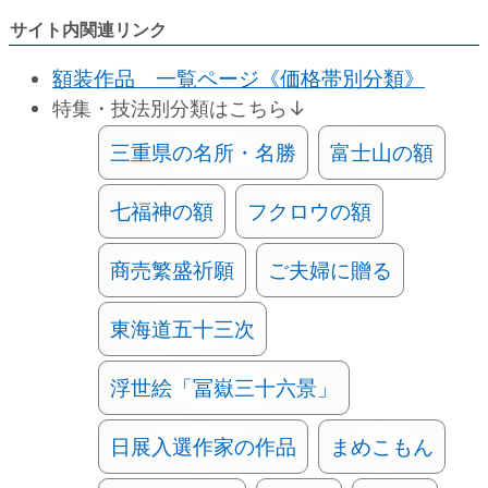
サイト内関連リンク
額装作品 一覧ページ《価格帯別分類》
特集・技法別分類はこちら↓
三重県の名所・名勝
富士山の額
七福神の額
フクロウの額
商売繁盛祈願
ご夫婦に贈る
東海道五十三次
浮世絵「冨嶽三十六景」
日展入選作家の作品
まめこもん