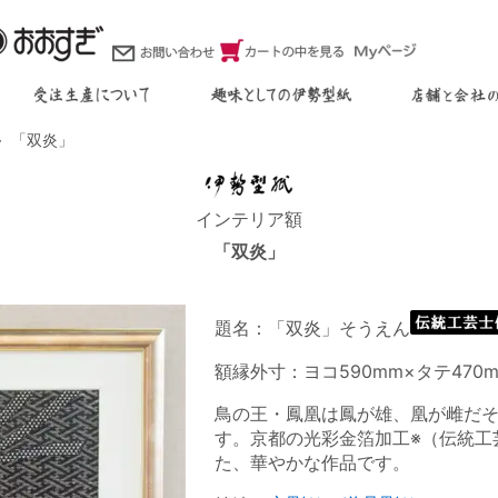
「双炎」
インテリア額
「双炎」
題名：「双炎」そうえん
額縁外寸：ヨコ590mm×タテ470
鳥の王・鳳凰は鳳が雄、凰が雌だ
す。京都の光彩金箔加工※（伝統工
た、華やかな作品です。