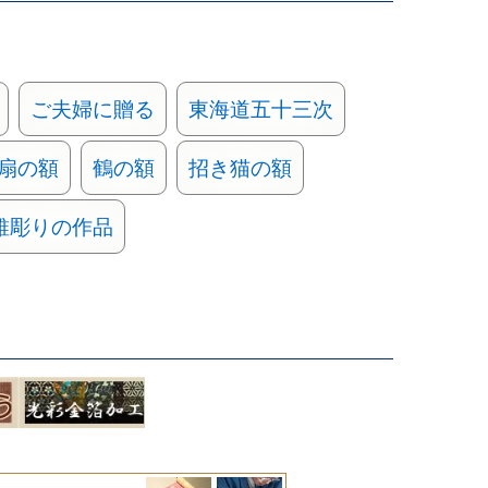
ご夫婦に贈る
東海道五十三次
扇の額
鶴の額
招き猫の額
錐彫りの作品