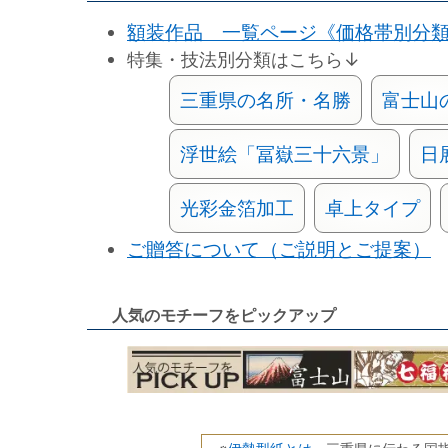
額装作品 一覧ページ《価格帯別分
特集・技法別分類はこちら↓
三重県の名所・名勝
富士山
浮世絵「冨嶽三十六景」
日
光彩金箔加工
卓上タイプ
ご贈答について（ご説明とご提案）
人気のモチーフをピックアップ