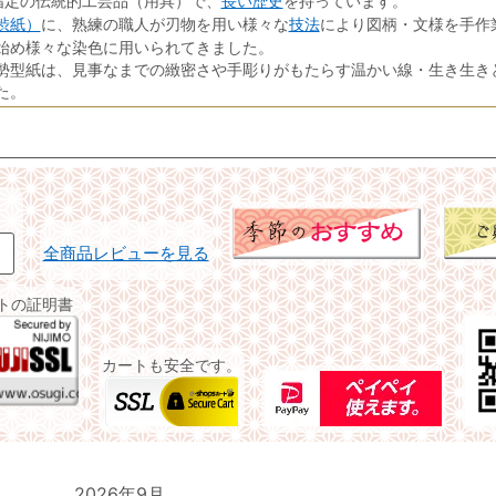
長い歴史
指定の伝統的工芸品（用具）で、
を持っています。
渋紙）
技法
に、熟練の職人が刃物を用い様々な
により図柄・文様を手作
始め様々な染色に用いられてきました。
勢型紙は、見事なまでの緻密さや手彫りがもたらす温かい線・生き生き
た。
全商品レビューを見る
イトの証明書
カートも安全です。
2026年9月