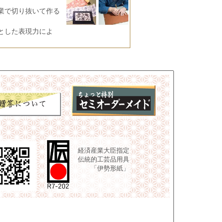
業で切り抜いて作る
とした表現力によ
経済産業大臣指定
伝統的工芸品用具
「伊勢形紙」