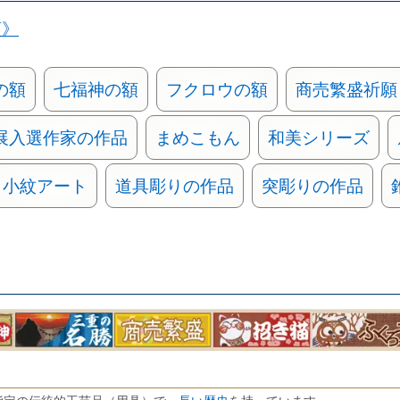
類》
の額
七福神の額
フクロウの額
商売繁盛祈願
展入選作家の作品
まめこもん
和美シリーズ
小紋アート
道具彫りの作品
突彫りの作品