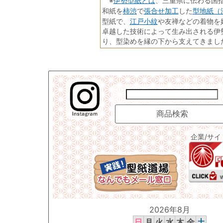
伊勢型紙とは
※
、三重県に伝わる国
柿渋
張合せ加工
型地紙（
和紙を
で
した
江戸小紋
型紙で、
や友禅などの着物を
卓越した技術によって生み出される伊
り、型染めを縁の下から支えてきまし
企業/サ
2026年8月
日
月
火
水
木
金
土