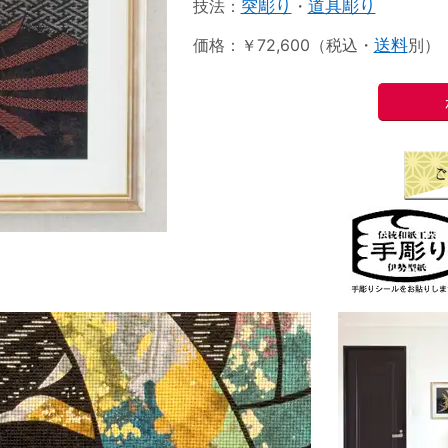
技法：
突彫り
・
道具彫り
価格：￥72,600（税込・
送料
別）