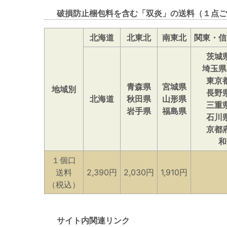
破損防止梱包料を含む「双炎」の送料（１点ご
北海道
北東北
南東北
関東・信
茨城
埼玉県
東京
青森県
宮城県
地域別
長野
北海道
秋田県
山形県
三重
岩手県
福島県
石川
京都
和
１個口
送料
2,390円
2,030円
1,910円
（税込）
サイト内関連リンク