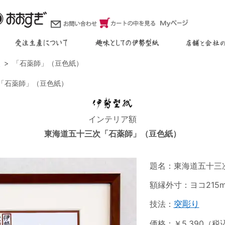
次
「石薬師」（豆色紙）
「石薬師」（豆色紙）
インテリア額
東海道五十三次「石薬師」（豆色紙）
題名：東海道五十三
額縁外寸：ヨコ215m
技法：
突彫り
価格：￥5,390（税