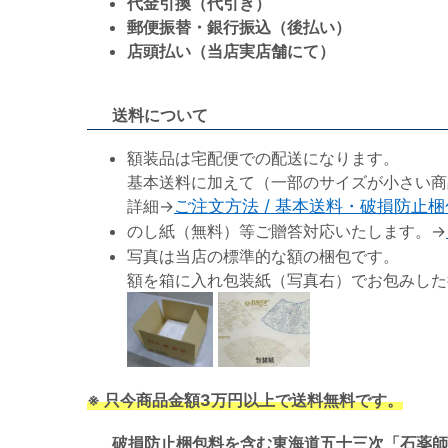
代金引換（代引き）
郵便振替・銀行振込（後払い）
店頭払い（当店実店舗にて）
送料について
額装品は宅配便での配送になります。
基本送料に加えて（一部のサイズが小さい商
詳細→
ご注文方法 / 基本送料・破損防止
のし紙（無料）等ご贈答対応いたします。→
写真は当店の標準的な額の梱包です。
額を箱に入れ包装紙（写真右）でお包みした
※ 只今商品金額3万円以上で送料無料です。
破損防止梱包料を含む東海道五十三次「石薬師