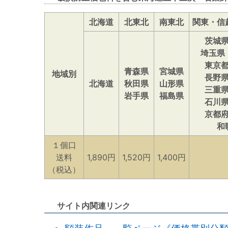
北海道
北東北
南東北
関東・信
茨城
埼玉県
東京
青森県
宮城県
地域別
長野
北海道
秋田県
山形県
三重
岩手県
福島県
石川
京都
和
１個口
送料
1,890円
1,520円
1,400円
（税込）
サイト内関連リンク