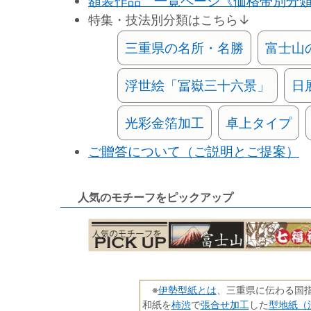
額装作品 一覧ページ《価格帯別分
特集・技法別分類はこちら↓
三重県の名所・名勝
富士山
浮世絵「冨嶽三十六景」
日
光彩金箔加工
卓上タイプ
ご贈答について（ご説明とご提案）
人気のモチーフをピックアップ
伊勢型紙とは
※
、三重県に伝わる国
柿渋
張合せ加工
型地紙（
和紙を
で
した