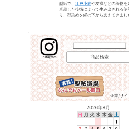
江戸小紋
型紙で、
や友禅などの着物を
卓越した技術によって生み出される伊
り、型染めを縁の下から支えてきまし
企業/サ
2026年8月
日
月
火
水
木
金
土
1