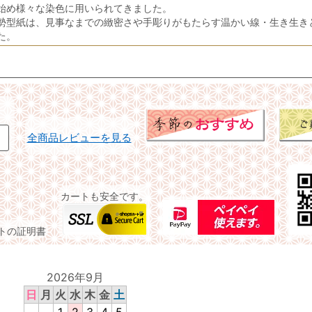
始め様々な染色に用いられてきました。
勢型紙は、見事なまでの緻密さや手彫りがもたらす温かい線・生き生き
た。
全商品レビューを見る
カートも安全です。
イトの証明書
2026年9月
日
月
火
水
木
金
土