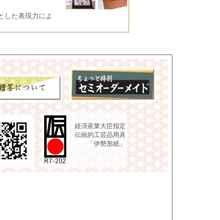
とした表現力によ
経済産業大臣指定
伝統的工芸品用具
「伊勢形紙」