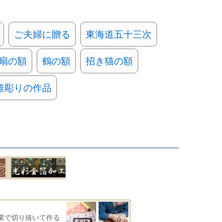
ご夫婦に贈る
東海道五十三次
扇の額
鶴の額
招き猫の額
錐彫りの作品
業で切り抜いて作る