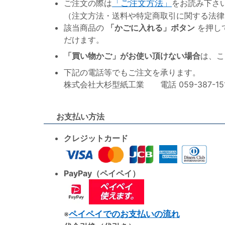
ご注文の際は
「ご注文方法」
をお読み下さ
（注文方法・送料や特定商取引に関する法律
該当商品の
「かごに入れる」ボタン
を押し
だけます。
「買い物かご」がお使い頂けない場合
は、こ
下記の電話等でもご注文を承ります。
株式会社大杉型紙工業 電話 059-387-1515 F
お支払い方法
クレジットカード
PayPay（ペイペイ）
※
ペイペイでのお支払いの流れ