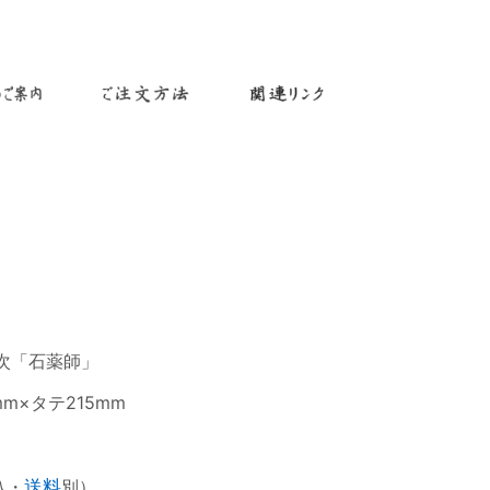
次「石薬師」
m×タテ215mm
込・
送料
別）