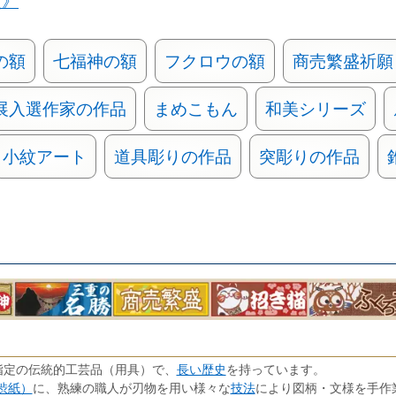
類》
の額
七福神の額
フクロウの額
商売繁盛祈願
展入選作家の作品
まめこもん
和美シリーズ
小紋アート
道具彫りの作品
突彫りの作品
長い歴史
指定の伝統的工芸品（用具）で、
を持っています。
渋紙）
技法
に、熟練の職人が刃物を用い様々な
により図柄・文様を手作