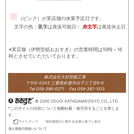
■
（ピンク）が実店舗の休業予定日です。
文字の色：
黒字
は発送可能日・
赤文字
は発送休止日
※実店舗（伊勢型紙おおすぎ）の営業時間は10時～16
時とさせていただいております。
株式会社大杉型紙工業
〒510-0243 三重県鈴鹿市白子三丁目8-6
Tel 059-386-0271 Fax 059-387-1513
© 2000 OSUGI KATAGAMIKOGYO CO., LTD.
*このサイトの内容について無断転載・複写等することを禁じま
す。