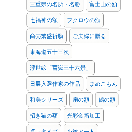
三重県の名所・名勝
富士山の額
七福神の額
フクロウの額
商売繁盛祈願
ご夫婦に贈る
東海道五十三次
浮世絵「冨嶽三十六景」
日展入選作家の作品
まめこもん
和美シリーズ
扇の額
鶴の額
招き猫の額
光彩金箔加工
卓上タイプ
小紋アート