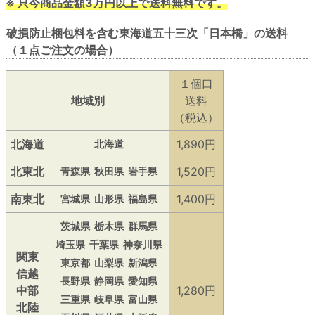
※ 只今商品金額3万円以上で送料無料です。
破損防止梱包料を含む東海道五十三次「日本橋」の送料
（１点ご注文の場合）
１個口
地域別
送料
（税込）
北海道
1,890円
北海道
北東北
1,520円
青森県
秋田県
岩手県
南東北
1,400円
宮城県
山形県
福島県
茨城県
栃木県
群馬県
埼玉県
千葉県
神奈川県
関東
東京都
山梨県
新潟県
信越
長野県
静岡県
愛知県
中部
1,280円
三重県
岐阜県
富山県
北陸