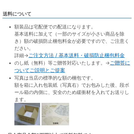
送料について
額装品は宅配便での配送になります。
基本送料に加えて（一部のサイズが小さい商品を除
き）額の破損防止梱包料金が必要ですので、ご注意く
ださい。
詳細→
ご注文方法 / 基本送料・破損防止梱包料金
のし紙（無料）等ご贈答対応いたします。→
ご贈答に
ついてご説明とご提案
写真は当店の標準的な額の梱包です。
額を箱に入れ包装紙（写真右）でお包みした後、段ボ
ール箱の内側に、安全のため緩衝材を入れてお送りし
ます。