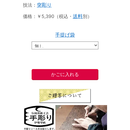
技法：
突彫り
価格：￥5,390（税込・
送料
別）
手提げ袋