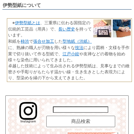
伊勢型紙について
伊勢型紙とは
※
、三重県に伝わる国指定の
長い歴史
伝統的工芸品（用具）で、
を持って
います。
柿渋
張合せ加工
型地紙（渋紙）
和紙を
で
した
技法
に、熟練の職人が刃物を用い様々な
により図柄・文様を手作
江戸小紋
業で切り抜いて作る型紙で、
や友禅などの着物を始め
様々な染色に用いられてきました。
卓越した技術によって生み出される伊勢型紙は、見事なまでの緻
密さや手彫りがもたらす温かい線・生き生きとした表現力によ
り、型染めを縁の下から支えてきました。