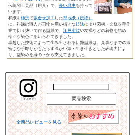
長い歴史
伝統的工芸品（用具）で、
を持って
います。
柿渋
張合せ加工
型地紙（渋紙）
和紙を
で
した
技法
に、熟練の職人が刃物を用い様々な
により図柄・文様を手作
江戸小紋
業で切り抜いて作る型紙で、
や友禅などの着物を始め
様々な染色に用いられてきました。
卓越した技術によって生み出される伊勢型紙は、見事なまでの緻
密さや手彫りがもたらす温かい線・生き生きとした表現力によ
り、型染めを縁の下から支えてきました。
全商品レビューを見る