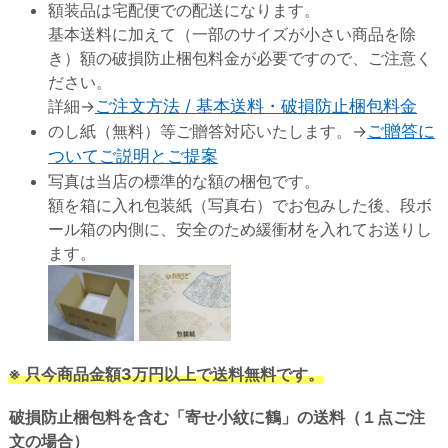
額装品は宅配便での配送になります。
基本送料に加えて（一部のサイズが小さい商品を除
き）額の破損防止梱包料金が必要ですので、ご注意く
ださい。
詳細→
ご注文方法 / 基本送料・破損防止梱包料金
のし紙（無料）等ご贈答対応いたします。→
ご贈答に
ついてご説明とご提案
写真は当店の標準的な額の梱包です。
額を箱に入れ包装紙（写真右）でお包みした後、段ボ
ール箱の内側に、安全のため緩衝材を入れてお送りし
ます。
※ 只今商品金額3万円以上で送料無料です。
破損防止梱包料を含む「寄せ小紋に鶴」の送料（１点ご注
文の場合）