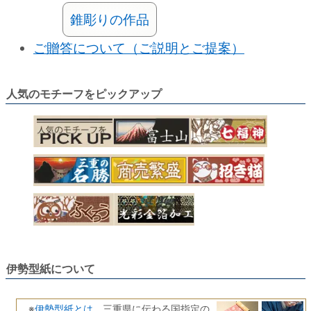
錐彫りの作品
ご贈答について（ご説明とご提案）
人気のモチーフをピックアップ
伊勢型紙について
伊勢型紙とは
※
、三重県に伝わる国指定の