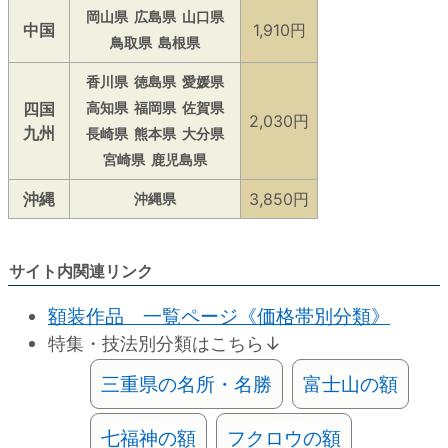
岡山県
広島県
山口県
中国
1,910円
鳥取県
島根県
香川県
徳島県
愛媛県
四国
高知県
福岡県
佐賀県
2,030円
九州
長崎県
熊本県
大分県
宮崎県
鹿児島県
沖縄
3,850円
沖縄県
サイト内関連リンク
額装作品 一覧ページ《価格帯別分類》
特集・技法別分類はこちら↓
三重県の名所・名勝
富士山の額
七福神の額
フクロウの額