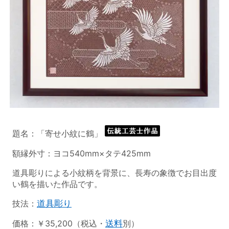
題名：「寄せ小紋に鶴」
額縁外寸：ヨコ540mm×タテ425mm
道具彫りによる小紋柄を背景に、長寿の象徴でお目出度
い鶴を描いた作品です。
技法：
道具彫り
価格：￥35,200（税込・
送料
別）