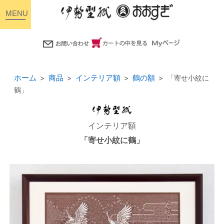
toggle
navigation
ホーム
商品
インテリア額
鶴の額
「寄せ小紋に
鶴」
インテリア額
「寄せ小紋に鶴」