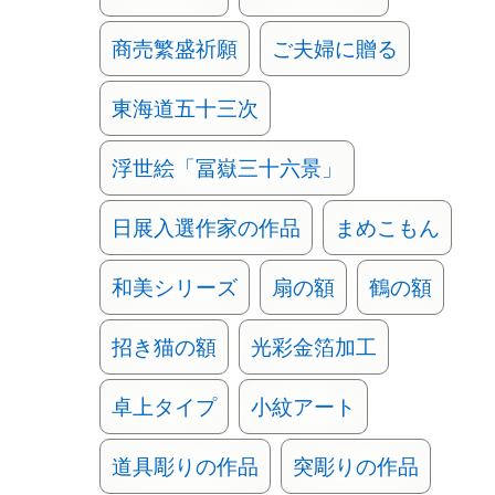
商売繁盛祈願
ご夫婦に贈る
東海道五十三次
浮世絵「冨嶽三十六景」
日展入選作家の作品
まめこもん
和美シリーズ
扇の額
鶴の額
招き猫の額
光彩金箔加工
卓上タイプ
小紋アート
道具彫りの作品
突彫りの作品