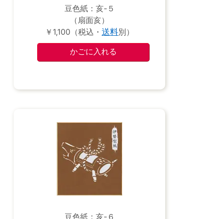
豆色紙：亥-５
（扇面亥）
￥1,100（税込・
送料
別）
豆色紙：亥-６