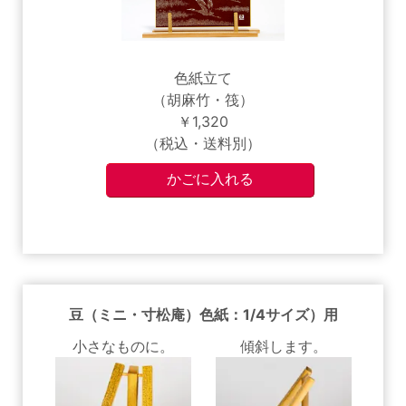
色紙立て
（胡麻竹・筏）
￥1,320
（税込・送料別）
豆（ミニ・寸松庵）色紙：1/4サイズ）用
小さなものに。
傾斜します。