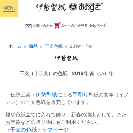
toggle
navigation
ホーム
商品
干支色紙
2019年「亥」
干支（十二支）の色紙 2019年 亥（い）年
伊勢型紙に
手彫り
伝統工芸・
よる
型紙の亥年（イノ
シシ）の干支色紙を販売しています。
額や色紙立てに入れて飾り、新春の演出として、また
お年賀などの贈り物にもご利用ください。
干支の色紙トップページ
→