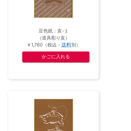
豆色紙：亥-１
（道具彫り亥）
￥1,760（税込・
送料
別）