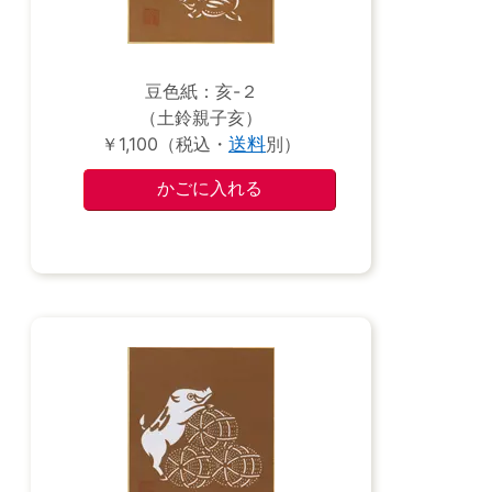
豆色紙：亥-２
（土鈴親子亥）
￥1,100（税込・
送料
別）