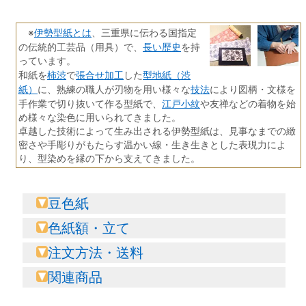
伊勢型紙とは
※
、三重県に伝わる国指定
長い歴史
の伝統的工芸品（用具）で、
を持
っています。
柿渋
張合せ加工
型地紙（渋
和紙を
で
した
紙）
技法
に、熟練の職人が刃物を用い様々な
により図柄・文様を
江戸小紋
手作業で切り抜いて作る型紙で、
や友禅などの着物を始
め様々な染色に用いられてきました。
卓越した技術によって生み出される伊勢型紙は、見事なまでの緻
密さや手彫りがもたらす温かい線・生き生きとした表現力によ
り、型染めを縁の下から支えてきました。
豆色紙
色紙額・立て
注文方法・送料
関連商品