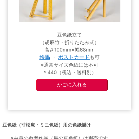
豆色紙立て
（胡麻竹・折りたたみ式）
高さ100mm×幅68mm
絵馬
・
ポストカード
も可
※通常サイズ色紙には不可
￥440（税込・送料別）
豆色紙（寸松庵・ミニ色紙）用の色紙掛け
※中身の参考作品（馬の豆色紙）は別売です。