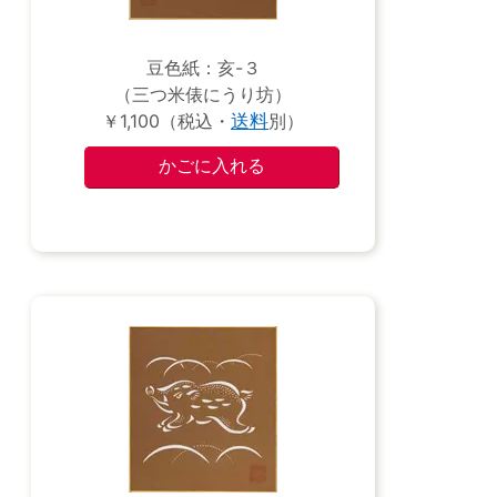
豆色紙：亥-３
（三つ米俵にうり坊）
￥1,100（税込・
送料
別）