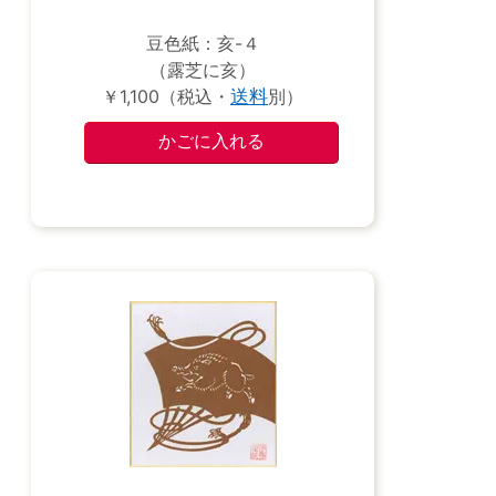
豆色紙：亥-４
（露芝に亥）
￥1,100（税込・
送料
別）