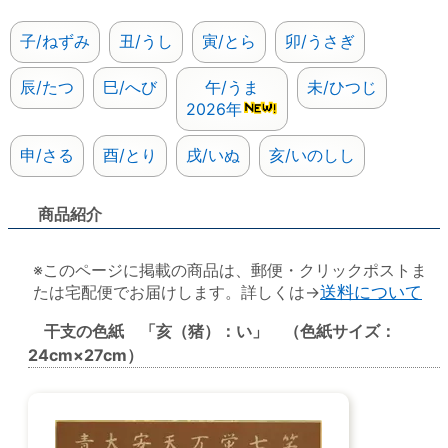
子/ねずみ
丑/うし
寅/とら
卯/うさぎ
辰/たつ
巳/へび
午/うま
未/ひつじ
2026年
申/さる
酉/とり
戌/いぬ
亥/いのしし
商品紹介
※このページに掲載の商品は、郵便・クリックポストま
たは宅配便でお届けします。詳しくは→
送料について
干支の色紙 「亥（猪）：い」 （色紙サイズ：
24cm×27cm）