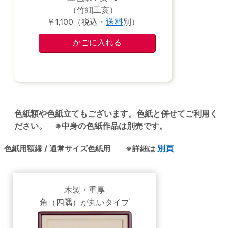
（竹細工亥）
￥1,100（税込・
送料
別）
色紙額や色紙立てもございます。色紙と併せてご利用く
ださい。 ※中身の色紙作品は別売です。
色紙用額縁 / 通常サイズ色紙用 ※詳細は
別頁
木製・重厚
角（四隅）が丸いタイプ