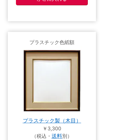
プラスチック色紙額
プラスチック製（木目）
￥3,300
（税込・
送料
別）