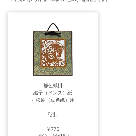
都色紙掛
緞子（ドンス）紙
寸松庵（豆色紙）用
「紺」
￥770