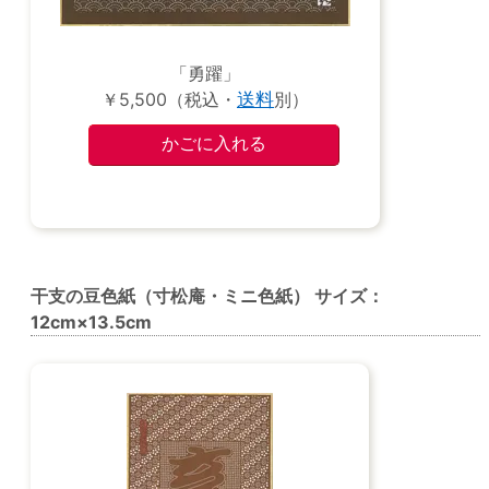
「勇躍」
￥5,500（税込・
送料
別）
干支の豆色紙（寸松庵・ミニ色紙） サイズ：
12cm×13.5cm