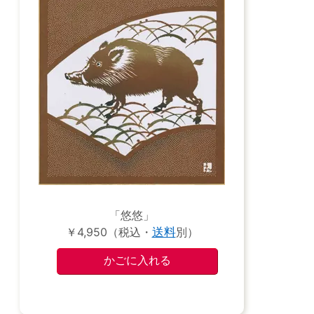
「悠悠」
￥4,950（税込・
送料
別）