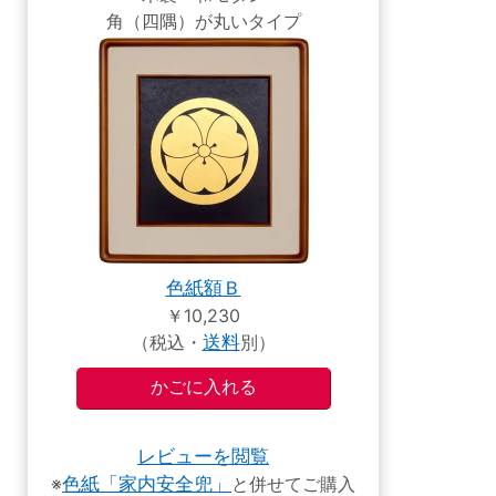
角（四隅）が丸いタイプ
色紙額Ｂ
￥10,230
（税込・
送料
別）
レビューを閲覧
※
色紙「家内安全兜」
と併せてご購入