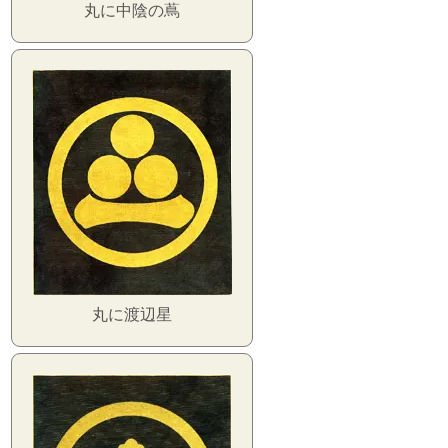
丸に中陰の蔦
丸に渡辺星