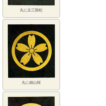
丸に左三階松
丸に細山桜