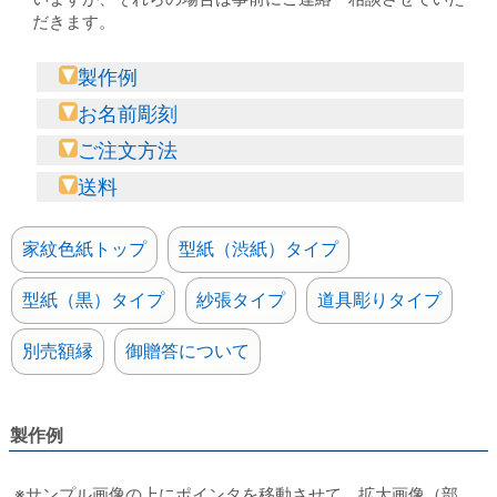
だきます。
製作例
お名前彫刻
ご注文方法
送料
家紋色紙トップ
型紙（渋紙）タイプ
型紙（黒）タイプ
紗張タイプ
道具彫りタイプ
別売額縁
御贈答について
製作例
※サンプル画像の上にポインタを移動させて、拡大画像（部