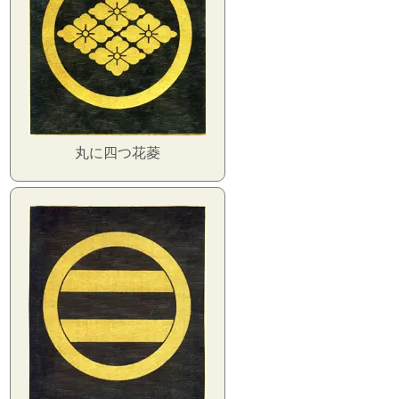
丸に四つ花菱