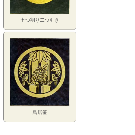
七つ割り二つ引き
鳥居笹