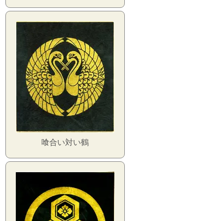
喰合い対い鶴