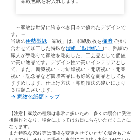
家紋色紙をお入れします。
～家紋は世界に誇るべき日本の優れたデザインで
す。～
当店の
伊勢型紙
「家紋」は、和紙数枚を
柿渋
で張り
合わせて加工した特殊な
渋紙（型地紙）
に、熟練の
職人が手彫りで家紋を彫刻した、工芸品として価値
の高い逸品です。デザイン性の高いインテリアとし
て、また、新築祝い・ご結婚祝い・開店祝い・開業
祝い・記念品など御贈答品にも好適な商品としてお
すすめします。仕上げ方法・彫刻技法の違いにより
３種類ございます。
→ 家紋色紙額トップ
【注意】家紋の種類は非常に多いため、多くの場合に受注
後製作となり、場合によってはお日にちをいただくことに
なります。
また特殊な家紋等は価格を変更させていただく場合もござ
いますが、それらの場合は事前にご連絡・相談させていた