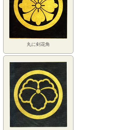
丸に剣花角