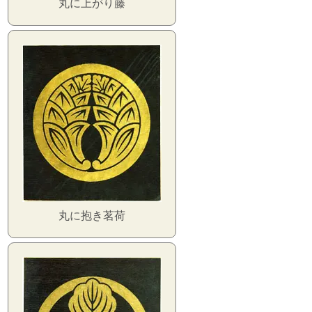
丸に上がり藤
丸に抱き茗荷