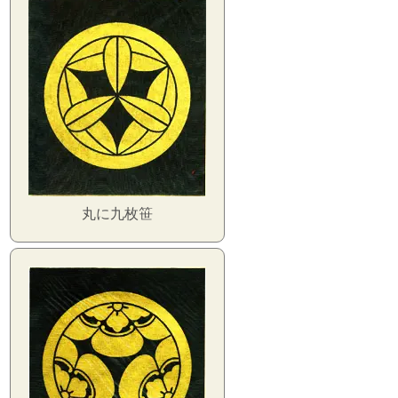
丸に九枚笹