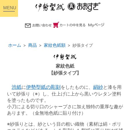
toggle
navigation
ホーム
商品
家紋色紙額
紗張タイプ
家紋色紙
【紗張タイプ】
渋紙
に
伊勢型紙の彫刻
をしたものに、
絹紗
と漆を用
いて紗張り（※）し、仕上げに上から黒いウレタン塗料
を塗ったものです。
小刀による切り口のシャープさに加え独特の重厚な趣が
あります。（金無地色紙に貼り付け）
※紗張りとは、紗という目の粗い織物（素材は絹・ポリ