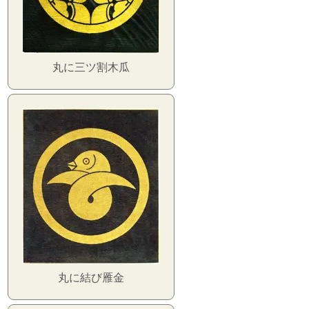
丸に三ツ割木瓜
丸に結び雁金