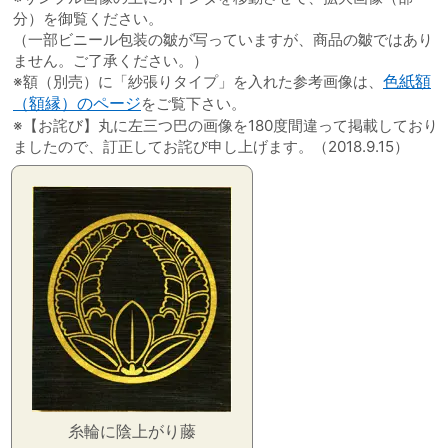
分）を御覧ください。
（一部ビニール包装の皺が写っていますが、商品の皺ではあり
ません。ご了承ください。）
※額（別売）に「紗張りタイプ」を入れた参考画像は、
色紙額
（額縁）のページ
をご覧下さい。
※【お詫び】丸に左三つ巴の画像を180度間違って掲載しており
ましたので、訂正してお詫び申し上げます。（2018.9.15）
糸輪に陰上がり藤