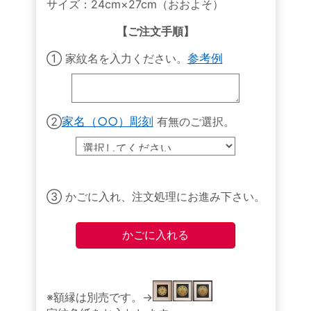
サイズ：24cm×27cm（おおよそ）
【ご注文手順】
① 家紋名を入力ください。
参考例
②
家名（○○）彫刻
有無のご選択。
③ かごに入れ、注文処理にお進み下さい。
※額縁は別売です。→