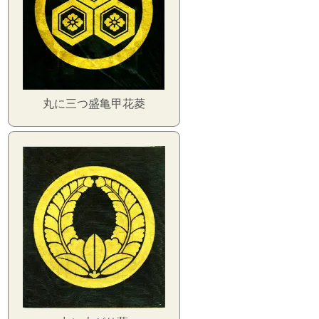
丸に三つ盛亀甲花菱