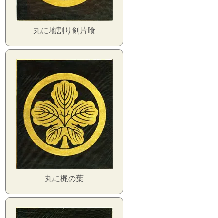
丸に地割り剣片喰
丸に梶の葉