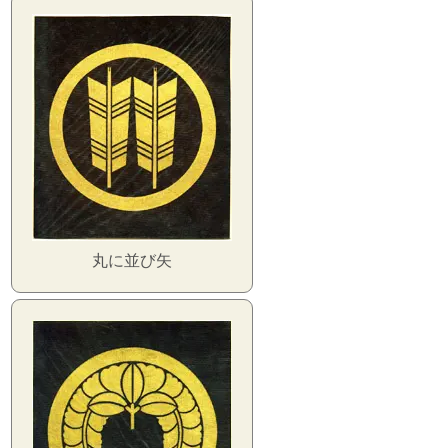
丸に並び矢