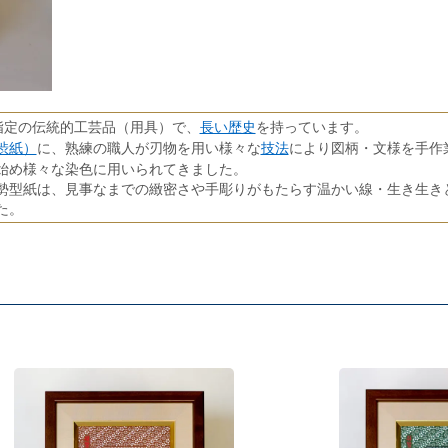
長い歴史
指定の伝統的工芸品（用具）で、
を持っています。
渋紙）
技法
に、熟練の職人が刃物を用い様々な
により図柄・文様を手作
始め様々な染色に用いられてきました。
勢型紙は、見事なまでの緻密さや手彫りがもたらす温かい線・生き生き
た。