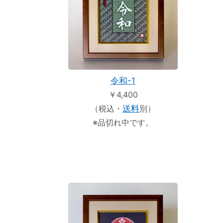
令和-1
￥4,400
（税込・
送料
別）
※品切れ中です。