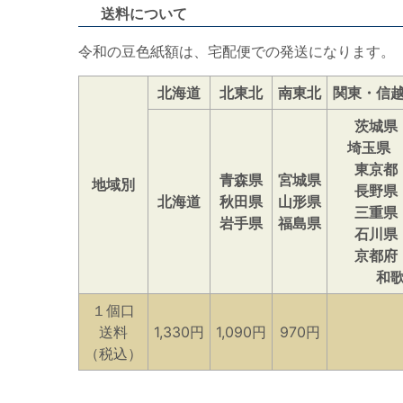
送料について
令和の豆色紙額は、宅配便での発送になります。
北海道
北東北
南東北
関東・信
茨城県
埼玉県
東京都
青森県
宮城県
地域別
長野県
北海道
秋田県
山形県
三重県
岩手県
福島県
石川県
京都府
和
１個口
送料
1,330円
1,090円
970円
（税込）