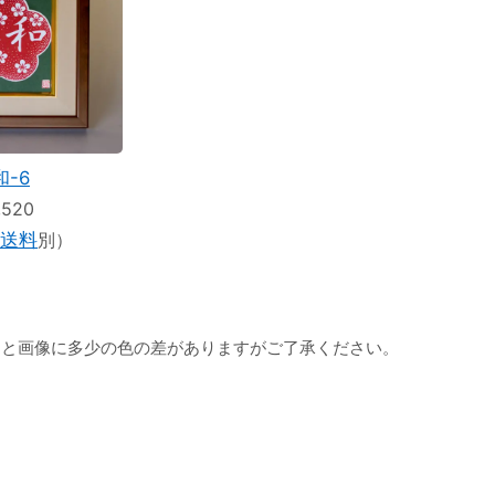
和-6
,520
送料
別）
物と画像に多少の色の差がありますがご了承ください。