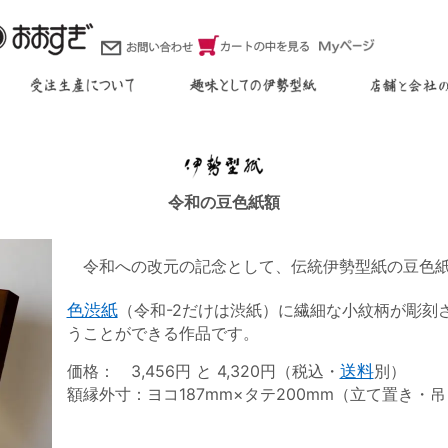
令和の豆色紙額
令和への改元の記念として、伝統伊勢型紙の豆色紙
色渋紙
（令和-2だけは渋紙）に繊細な小紋柄が彫刻
うことができる作品です。
価格： 3,456円 と 4,320円（税込・
送料
別）
額縁外寸：ヨコ187mm×タテ200mm（立て置き・