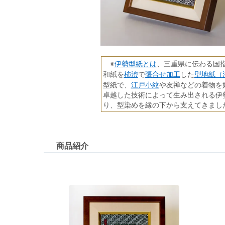
伊勢型紙とは
※
、三重県に伝わる国
柿渋
張合せ加工
型地紙（
和紙を
で
した
江戸小紋
型紙で、
や友禅などの着物を
卓越した技術によって生み出される伊
り、型染めを縁の下から支えてきまし
商品紹介