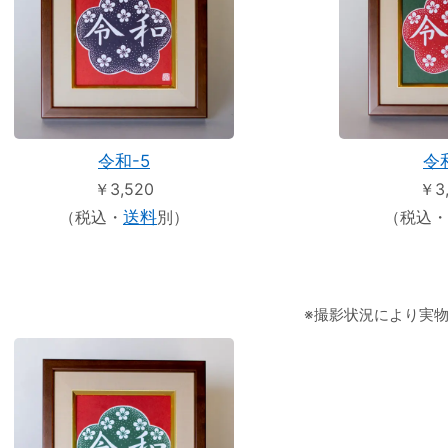
令和-5
令
￥3,520
￥3
（税込・
送料
別）
（税込・
※撮影状況により実