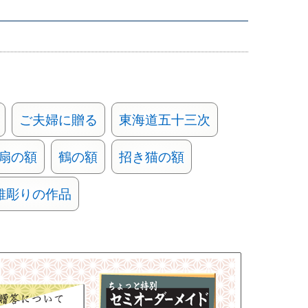
ご夫婦に贈る
東海道五十三次
扇の額
鶴の額
招き猫の額
錐彫りの作品