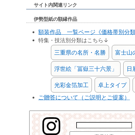
サイト内関連リンク
伊勢型紙の額縁作品
額装作品 一覧ページ《価格帯別分
特集・技法別分類はこちら↓
三重県の名所・名勝
富士山
浮世絵「冨嶽三十六景」
日
光彩金箔加工
卓上タイプ
ご贈答について（ご説明とご提案）