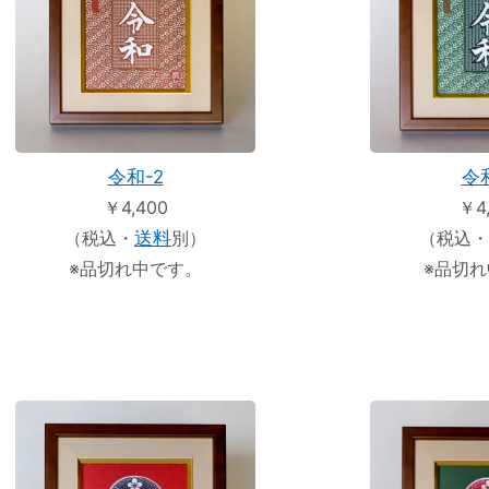
令和-2
令
￥4,400
￥4
（税込・
送料
別）
（税込・
※品切れ中です。
※品切