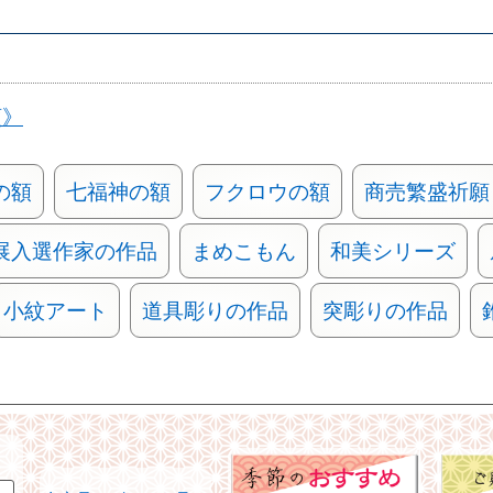
類》
の額
七福神の額
フクロウの額
商売繁盛祈願
展入選作家の作品
まめこもん
和美シリーズ
小紋アート
道具彫りの作品
突彫りの作品