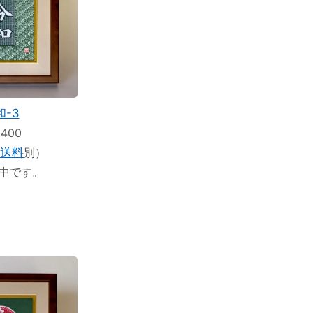
和-3
,400
送料
別）
れ中です。