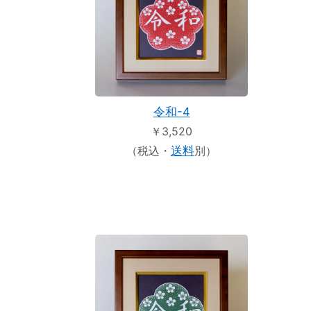
令和-4
￥3,520
（税込・
送料
別）