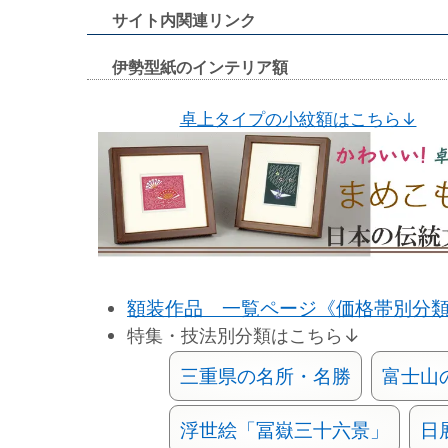
サイト内関連リンク
伊勢型紙のインテリア額
卓上タイプの小紋額はこちら↓
額装作品 一覧ページ《価格帯別分
特集・技法別分類はこちら↓
三重県の名所・名勝
富士山
浮世絵「冨嶽三十六景」
日