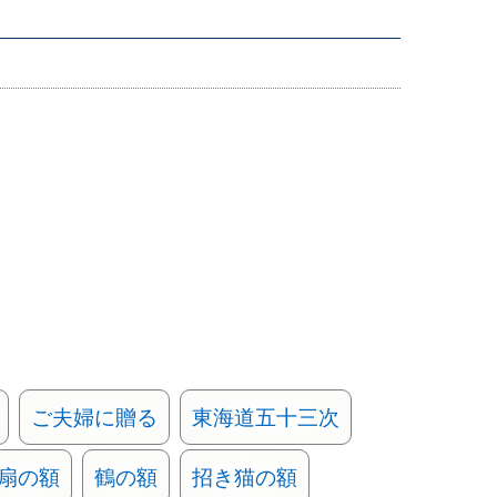
ご夫婦に贈る
東海道五十三次
扇の額
鶴の額
招き猫の額