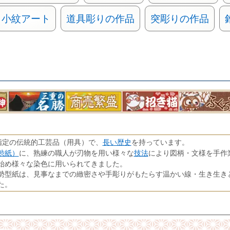
小紋アート
道具彫りの作品
突彫りの作品
長い歴史
指定の伝統的工芸品（用具）で、
を持っています。
渋紙）
技法
に、熟練の職人が刃物を用い様々な
により図柄・文様を手作
始め様々な染色に用いられてきました。
勢型紙は、見事なまでの緻密さや手彫りがもたらす温かい線・生き生き
た。