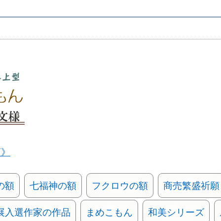
類》
の額
七福神の額
フクロウの額
商売繁盛祈願
展入選作家の作品
まめこもん
和美シリーズ