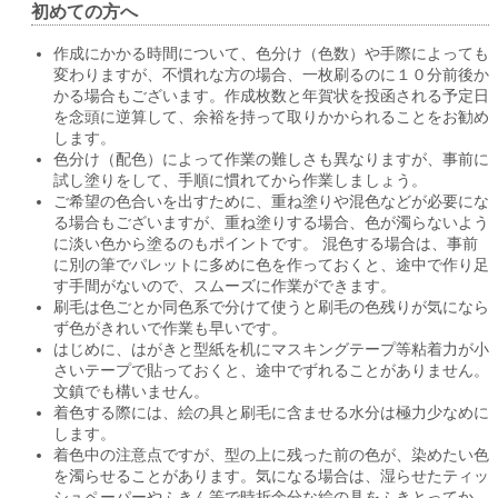
初めての方へ
作成にかかる時間について、色分け（色数）や手際によっても
変わりますが、不慣れな方の場合、一枚刷るのに１０分前後か
かる場合もございます。作成枚数と年賀状を投函される予定日
を念頭に逆算して、余裕を持って取りかかられることをお勧め
します。
色分け（配色）によって作業の難しさも異なりますが、事前に
試し塗りをして、手順に慣れてから作業しましょう。
ご希望の色合いを出すために、重ね塗りや混色などが必要にな
る場合もございますが、重ね塗りする場合、色が濁らないよう
に淡い色から塗るのもポイントです。 混色する場合は、事前
に別の筆でパレットに多めに色を作っておくと、途中で作り足
す手間がないので、スムーズに作業ができます。
刷毛は色ごとか同色系で分けて使うと刷毛の色残りが気になら
ず色がきれいで作業も早いです。
はじめに、はがきと型紙を机にマスキングテープ等粘着力が小
さいテープで貼っておくと、途中でずれることがありません。
文鎮でも構いません。
着色する際には、絵の具と刷毛に含ませる水分は極力少なめに
します。
着色中の注意点ですが、型の上に残った前の色が、染めたい色
を濁らせることがあります。気になる場合は、湿らせたティッ
シュペーパーやふきん等で時折余分な絵の具をふきとってか