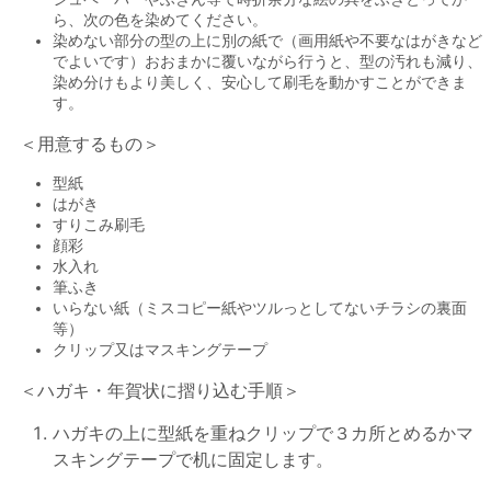
ら、次の色を染めてください。
染めない部分の型の上に別の紙で（画用紙や不要なはがきなど
でよいです）おおまかに覆いながら行うと、型の汚れも減り、
染め分けもより美しく、安心して刷毛を動かすことができま
す。
＜用意するもの＞
型紙
はがき
すりこみ刷毛
顔彩
水入れ
筆ふき
いらない紙（ミスコピー紙やツルっとしてないチラシの裏面
等）
クリップ又はマスキングテープ
＜ハガキ・年賀状に摺り込む手順＞
ハガキの上に型紙を重ねクリップで３カ所とめるかマ
スキングテープで机に固定します。