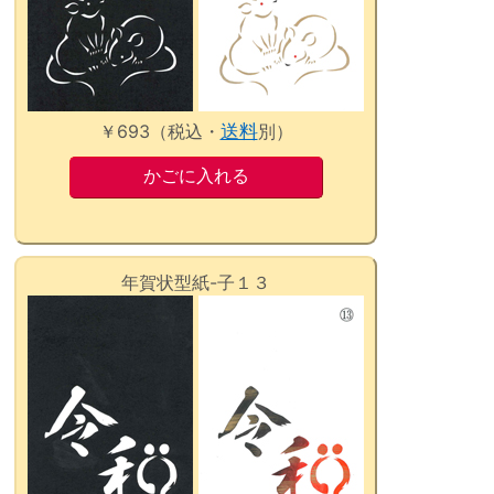
￥693（税込・
送料
別）
年賀状型紙-子１３