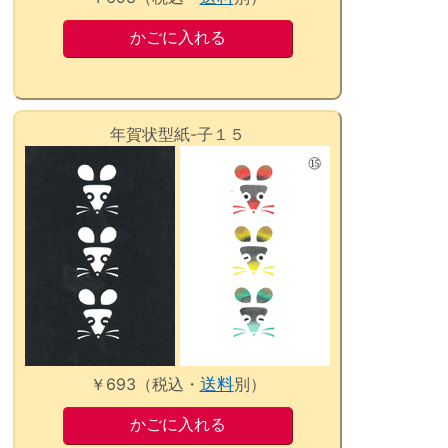
年賀状型紙-子１５
￥693（税込・
送料
別）