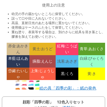
使用上の注意
幼児の手の届かないところに保管してください。
誤って口や目に入れないでください。
高温、直射日光のあたる場所に置かないでください。
使用後はケースのふたをして保管してください。
重ね塗り、表装等する場合は、別のさらに絵具を溶き落とし、
膠液を加えてお使いください。
赤金:あかき
紅梅:こうば
黄土:おうど
青草:あおくさ
ん
い
本藍:ほんあ
白緑:びゃくろ
臙脂:えんじ
浅葱:あさぎ
い
く
岱赭:たいし
上朱:じょうし
黒:くろ
黄:き
ゃ
ゅ
絵の具「四季の彩」：紙の発色
顔彩「四季の彩」 12色入りセット