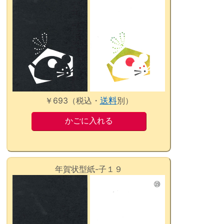
￥693（税込・
送料
別）
年賀状型紙-子１９