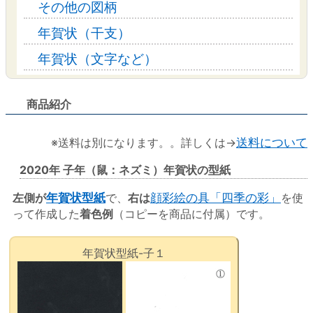
その他の図柄
年賀状（干支）
年賀状（文字など）
商品紹介
※送料は別になります。。詳しくは→
送料について
2020年 子年（鼠：ネズミ）年賀状の型紙
左側が
年賀状型紙
で、
右は
顔彩絵の具「四季の彩」
を使
って作成した
着色例
（コピーを商品に付属）です。
年賀状型紙-子１