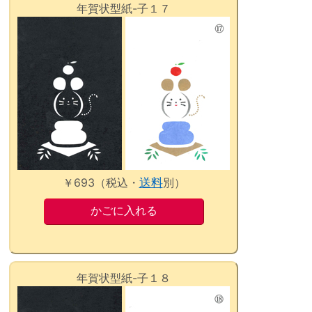
年賀状型紙-子１７
￥693（税込・
送料
別）
年賀状型紙-子１８