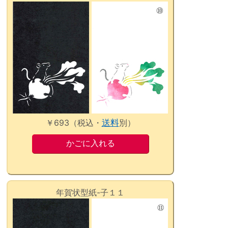
￥693（税込・
送料
別）
年賀状型紙-子１１