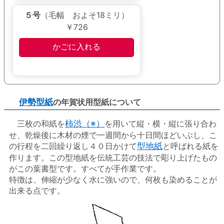
５号
（毛幅 およそ18ミリ）
￥726
伊勢型紙
の年賀状用型紙について
三枚の和紙を
柿渋（※）
を用いて縦・横・縦に張り合わ
せ、乾燥後に木材の煙で一週間から十日間ほどいぶし、こ
の行程を二回繰り返し４０日かけて
型地紙
と呼ばれる紙を
作ります。この型地紙を伝統工芸の技法で彫り上げたもの
がこの葉書型です。すべてが手作業です。
特徴は、伸縮が少なく水に強いので、何枚も染めることが
出来る点です。