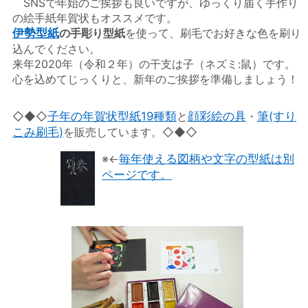
SNSで年始のご挨拶も良いですが、ゆっくり届く手作り
の絵手紙年賀状もオススメです。
伊勢型紙
の手彫り型紙
を使って、刷毛でお好きな色を刷り
込んでください。
来年2020年（令和２年）の干支は子（ネズミ:鼠）です。
心を込めてじっくりと、新年のご挨拶を準備しましょう！
◇◆◇
子年の年賀状型紙19種類
と
顔彩絵の具
・
筆(すり
こみ刷毛)
を販売しています。◇◆◇
※
←
毎年使える図柄や文字の型紙は別
ページです。