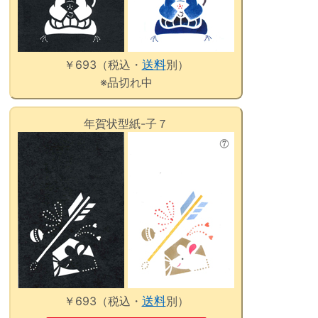
￥693（税込・
送料
別）
※品切れ中
年賀状型紙-子７
￥693（税込・
送料
別）