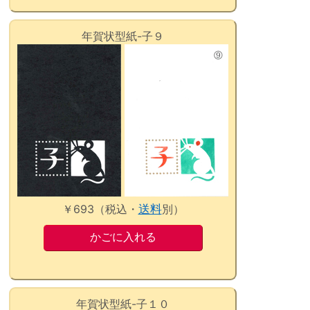
年賀状型紙-子９
￥693（税込・
送料
別）
年賀状型紙-子１０