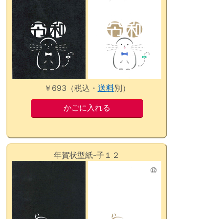
￥693（税込・
送料
別）
年賀状型紙-子１２