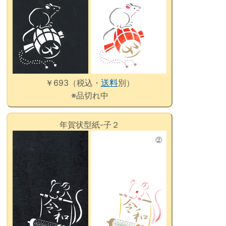
￥693（税込・
送料
別）
※品切れ中
年賀状型紙-子２