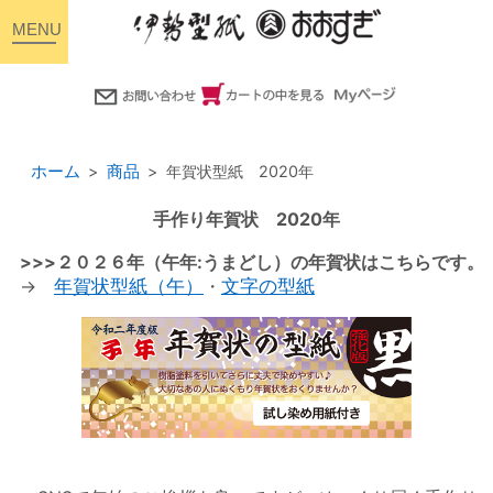
toggle
navigation
ホーム
商品
年賀状型紙 2020年
手作り年賀状 2020年
>>>２０２６年（午年:うまどし）の年賀状はこちらです。
→
年賀状型紙（午）
・
文字の型紙