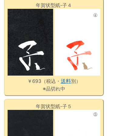
年賀状型紙-子４
￥693（税込・
送料
別）
※品切れ中
年賀状型紙-子５