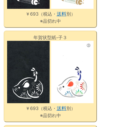
￥693（税込・
送料
別）
※品切れ中
年賀状型紙-子３
￥693（税込・
送料
別）
※品切れ中