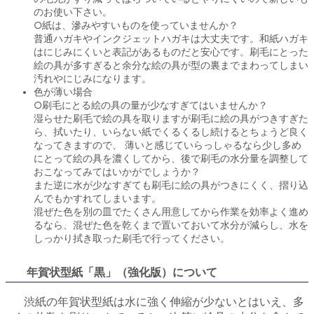
のお使い下さい。
○紙は、滲みやすいものを使っていませんか？
普通ハガキやインクジェットハガキは大丈夫です。和紙ハガキ
はにじみにくいと表記があるものだと安心です。刷毛にとった
絵の具が多すぎると余分な絵の具が型の裏までまわってしまい
汚れやにじみになります。
色が薄い場合
○刷毛にとる絵の具の量が少なすぎてはいませんか？
湿らせた刷毛で絵の具を取りますが刷毛に絵の具がつきすぎた
ら、拭いたり、いらない紙でくるくるし続けるとちょうど良く
なってきますので、 薄いと感じていらっしゃるなら少し多め
にとって絵の具を濃くしてから、後で刷毛の水分量を調整して
おこなってみてはいかがでしょうか？
また逆に水が少なすぎても刷毛に絵の具がつきにくく、摺り込
んでもかすれてしまいます。
混ぜた色を別の皿でたくさん用意してから作業を効率よく進め
るなら、混ぜた色を乾くまで置いておいて水分が減らし、水を
しっかり拭き取った刷毛で行ってください。
年賀状型紙「黒」（強化版）について
渋紙の年賀状型紙は水に強く伸縮が少ないとはいえ、多