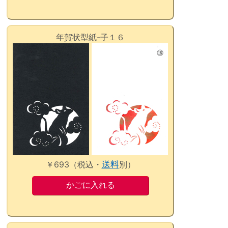
年賀状型紙-子１６
￥693（税込・
送料
別）