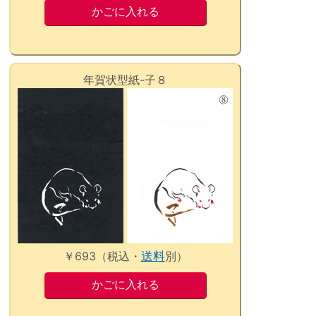
年賀状型紙-子８
￥693（税込・
送料
別）