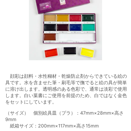
顔彩は顔料・水性糊材・乾燥防止剤からできている絵の
具です。水を含ませた筆・刷毛等で撫でると絵の具が簡単
に溶け出します。透明感のある色彩で、通常は淡彩で使用
します。白い葉書にご使用を前提のため、白ではなく金色
をセットにしています。
（サイズ） 個別絵具皿（プラ）：47mm×28mm×高さ
9mm
紙箱サイズ：200mm×117mm×高さ15mm