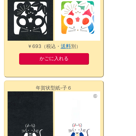
￥693（税込・
送料
別）
年賀状型紙-子６