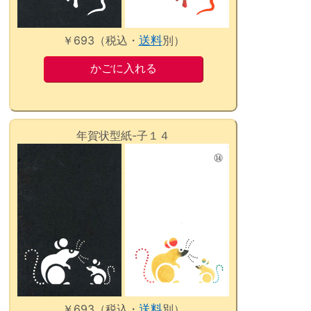
￥693（税込・
送料
別）
年賀状型紙-子１４
￥693（税込・
送料
別）