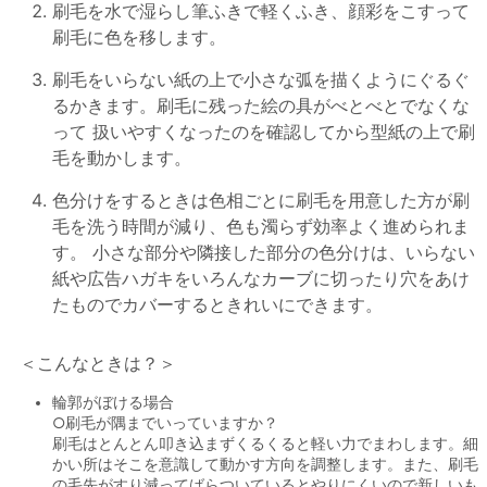
刷毛を水で湿らし筆ふきで軽くふき、顔彩をこすって
刷毛に色を移します。
刷毛をいらない紙の上で小さな弧を描くようにぐるぐ
るかきます。刷毛に残った絵の具がべとべとでなくな
って 扱いやすくなったのを確認してから型紙の上で刷
毛を動かします。
色分けをするときは色相ごとに刷毛を用意した方が刷
毛を洗う時間が減り、色も濁らず効率よく進められま
す。 小さな部分や隣接した部分の色分けは、いらない
紙や広告ハガキをいろんなカーブに切ったり穴をあけ
たものでカバーするときれいにできます。
＜こんなときは？＞
輪郭がぼける場合
○刷毛が隅までいっていますか？
刷毛はとんとん叩き込まずくるくると軽い力でまわします。細
かい所はそこを意識して動かす方向を調整します。また、刷毛
の毛先がすり減ってばらついているとやりにくいので新しいも