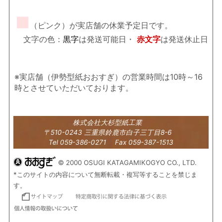
■
（ピンク）が実店舗の休業予定日です。
文字の色：
黒字
は発送可能日・
赤文字
は発送休止日
※実店舗（伊勢型紙おおすぎ）の営業時間は10時～16
時とさせていただいております。
株式会社大杉型紙工業
〒510-0243 三重県鈴鹿市白子三丁目8-6
Tel 059-386-0271 Fax 059-387-1513
© 2000 OSUGI KATAGAMIKOGYO CO., LTD.
*このサイトの内容について無断転載・複写等することを禁じま
す。