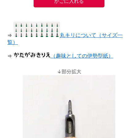
⇒
丸キリについて（サイズ一
覧）
⇒
（趣味としての伊勢型紙）
↓部分拡大