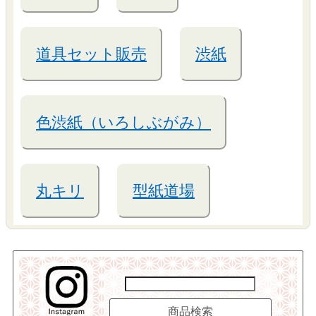
道具セット販売
渋紙
色渋紙（いろしぶがみ）
丸キリ
型紙道場