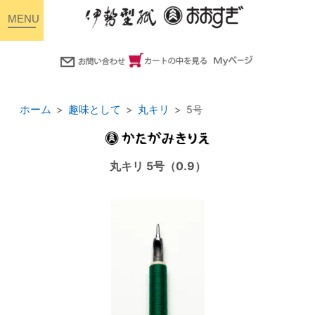
toggle
navigation
ホーム
趣味として
丸キリ
5号
丸キリ 5号（0.9）