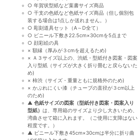
○ 年賀状型紙など葉書サイズ商品
○ 干支の色紙など色紙サイズ商品（但し個別包
装する場合は1点しか送れません。）
○ 彫刻道具セット（A～D全て）
○ ビニール下敷き22.5cm×30cmを5点まで
○ 顔彩絵の具
× 額縁（厚みが３cmを超えるため)
× Ａ３サイズ以上の、渋紙・型紙付き図案・図案
入り型紙（サイズが大きく折り畳むと戻らないた
め)
× 柿渋（サイズ・重量ともに規格外のため)
× かぶれにくい漆（チューブの直径が３cm以上
のため)
▲
色紙サイズの図案（型紙付き図案・図案入り
型紙）
は、専用箱のサイズより少し大きいため、
湾曲させて箱に入れます。（ご使用に支障はない
程度です。）
▲ ビニール下敷き45cm×30cmは半分に折り曲