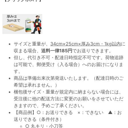
サイズと重量が、
34cm×25cm×厚み3cm・1kg以内
に
収まる場合、
送料一律185円
でお送りできます。
但し、代引き不可・配達日時指定不可です。荷物追跡
は可能で、郵便受け（入る場合）へのお届けになりま
す。
商品は準備出来次第発送いたします。（配達日時のご
希望は承れません。）
梱包後サイズ・重量が規定内に納まらない場合には、
受注後に他の配送方法に変更のお願いをさせていただ
きますので、予めご了承ください。
【商品例】○：お送りできる ×：できない ▲：お
送りできる（条件付き）
○ 丸キリ・小刀等