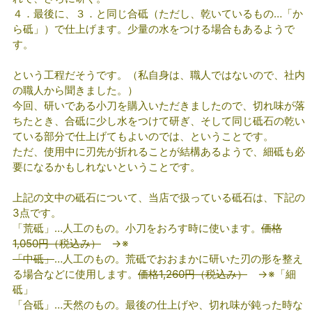
４．最後に、３．と同じ合砥（ただし、乾いているもの…「か
ら砥」）で仕上げます。少量の水をつける場合もあるようで
す。
という工程だそうです。（私自身は、職人ではないので、社内
の職人から聞きました。）
今回、研いである小刀を購入いただきましたので、切れ味が落
ちたとき、合砥に少し水をつけて研ぎ、そして同じ砥石の乾い
ている部分で仕上げてもよいのでは、ということです。
ただ、使用中に刃先が折れることが結構あるようで、細砥も必
要になるかもしれないということです。
上記の文中の砥石について、当店で扱っている砥石は、下記の
3点です。
「荒砥」…人工のもの。小刀をおろす時に使います。
価格
1,050円（税込み）
→※
「中砥」
…人工のもの。荒砥でおおまかに研いた刃の形を整え
る場合などに使用します。
価格1,260円（税込み）
→※「細
砥」
「合砥」…天然のもの。最後の仕上げや、切れ味が鈍った時な