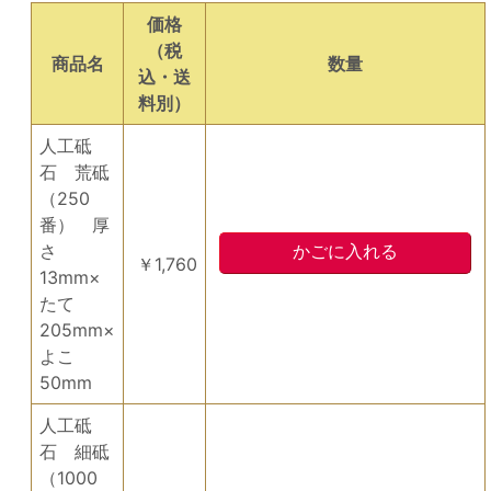
価格
（税
商品名
数量
込・送
料別）
人工砥
石 荒砥
（250
番） 厚
さ
￥1,760
13mm×
たて
205mm×
よこ
50mm
人工砥
石 細砥
（1000