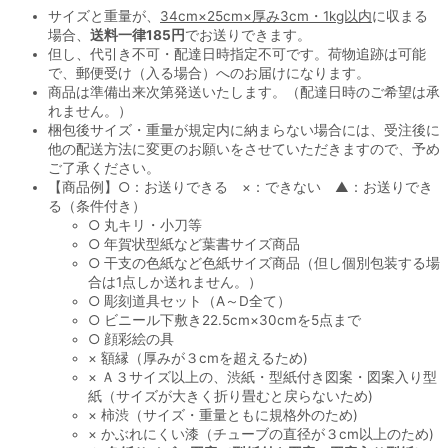
サイズと重量が、
34cm×25cm×厚み3cm・1kg以内
に収まる
場合、
送料一律185円
でお送りできます。
但し、代引き不可・配達日時指定不可です。荷物追跡は可能
で、郵便受け（入る場合）へのお届けになります。
商品は準備出来次第発送いたします。（配達日時のご希望は承
れません。）
梱包後サイズ・重量が規定内に納まらない場合には、受注後に
他の配送方法に変更のお願いをさせていただきますので、予め
ご了承ください。
【商品例】○：お送りできる ×：できない ▲：お送りでき
る（条件付き）
○ 丸キリ・小刀等
○ 年賀状型紙など葉書サイズ商品
○ 干支の色紙など色紙サイズ商品（但し個別包装する場
合は1点しか送れません。）
○ 彫刻道具セット（A～D全て）
○ ビニール下敷き22.5cm×30cmを5点まで
○ 顔彩絵の具
× 額縁（厚みが３cmを超えるため)
× Ａ３サイズ以上の、渋紙・型紙付き図案・図案入り型
紙（サイズが大きく折り畳むと戻らないため)
× 柿渋（サイズ・重量ともに規格外のため)
× かぶれにくい漆（チューブの直径が３cm以上のため)