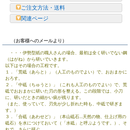
ご注文方法・送料
関連ページ
（お客様へのメールより）
・・・伊勢型紙の職人さんの場合、最初は全く研いでない鋼
（はがね）から研いでいきます。
以下はその場合の工程です。
１．「荒砥（あらと）」（人工のものでよい）で、おおまかに
おろす。
２．「中砥（ちゅうと）」（これも人工のものでよい）で、荒
砥でおおまかに研いた刃の形を整える。この段階では、小刀
に、研いだときの細かい疵が残ります。
（また、使っていて、刃先が少し折れた時も、中砥で研ぎま
す。）
３．「合砥（あわせど）」（本山砥石…天然の物、仕上げ用の
砥石）を水につけておいて（「水砥」と呼ぶようです。）、そ
れで、さらに研ぐ。