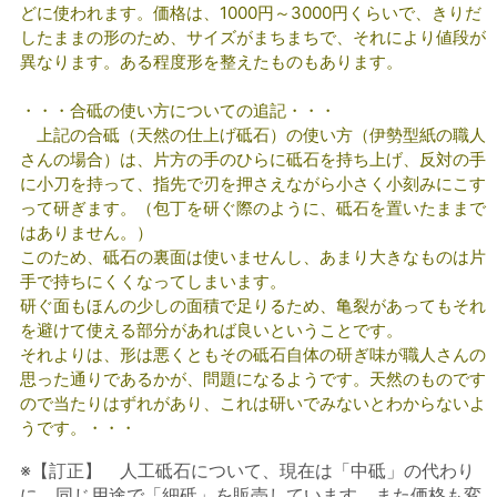
どに使われます。価格は、1000円～3000円くらいで、きりだ
したままの形のため、サイズがまちまちで、それにより値段が
異なります。ある程度形を整えたものもあります。
・・・合砥の使い方についての追記・・・
上記の合砥（天然の仕上げ砥石）の使い方（伊勢型紙の職人
さんの場合）は、片方の手のひらに砥石を持ち上げ、反対の手
に小刀を持って、指先で刃を押さえながら小さく小刻みにこす
って研ぎます。（包丁を研ぐ際のように、砥石を置いたままで
はありません。）
このため、砥石の裏面は使いませんし、あまり大きなものは片
手で持ちにくくなってしまいます。
研ぐ面もほんの少しの面積で足りるため、亀裂があってもそれ
を避けて使える部分があれば良いということです。
それよりは、形は悪くともその砥石自体の研ぎ味が職人さんの
思った通りであるかが、問題になるようです。天然のものです
ので当たりはずれがあり、これは研いでみないとわからないよ
うです。・・・
※【訂正】 人工砥石について、現在は「中砥」の代わり
に、同じ用途で「細砥」を販売しています。また価格も変