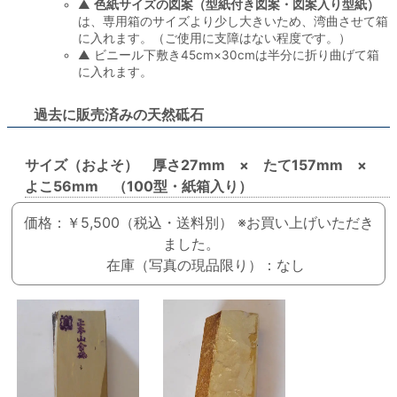
▲
色紙サイズの図案（型紙付き図案・図案入り型紙）
は、専用箱のサイズより少し大きいため、湾曲させて箱
に入れます。（ご使用に支障はない程度です。）
▲ ビニール下敷き45cm×30cmは半分に折り曲げて箱
に入れます。
過去に販売済みの天然砥石
サイズ（およそ） 厚さ27mm × たて157mm ×
よこ56mm （100型・紙箱入り）
価格：￥5,500（税込・送料別）
※お買い上げいただき
ました。
在庫（写真の現品限り）：なし