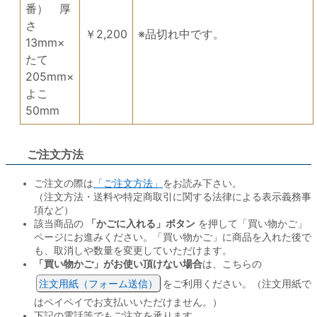
番） 厚
さ
￥2,200
※品切れ中です。
13mm×
たて
205mm×
よこ
50mm
ご注文方法
「ご注文方法」
ご注文の際は
をお読み下さい。
（注文方法・送料や特定商取引に関する法律による表示義務事
項など）
該当商品の
「かごに入れる」ボタン
を押して「買い物かご」
ページにお進みください。「買い物かご」に商品を入れた後で
も、取消しや数量を変更していただけます。
「買い物かご」がお使い頂けない場合
は、こちらの
注文用紙（フォーム送信）
をご利用ください。（注文用紙で
はペイペイでお支払いいただけません。）
下記の電話等でもご注文を承ります。