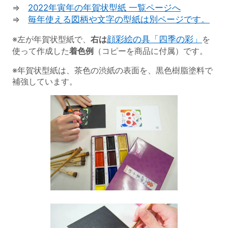
⇒
2022年寅年の年賀状型紙 一覧ページへ
⇒
毎年使える図柄や文字の型紙は別ページです。
※左が年賀状型紙で、
右は
顔彩絵の具「四季の彩」
を
使って作成した
着色例
（コピーを商品に付属）です。
※年賀状型紙は、茶色の渋紙の表面を、黒色樹脂塗料で
補強しています。