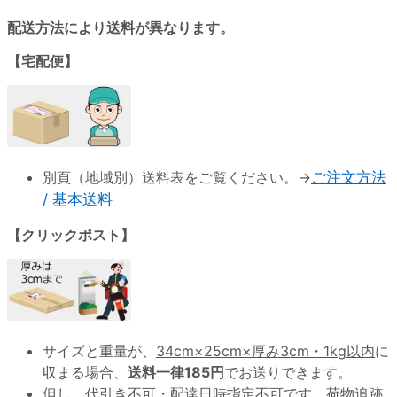
配送方法により送料が異なります。
【宅配便】
別頁（地域別）送料表をご覧ください。→
ご注文方法
/ 基本送料
【クリックポスト】
サイズと重量が、
34cm×25cm×厚み3cm・1kg以内
に
収まる場合、
送料一律185円
でお送りできます。
但し、代引き不可・配達日時指定不可です。荷物追跡