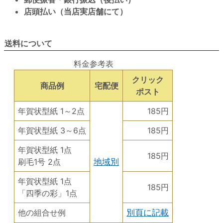
店頭払い（当店実店舗にて）
送料について
料金参考表
クリック
商品例
宅配便
ポスト
年賀状型紙 1～2点
185円
年賀状型紙 3～6点
185円
年賀状型紙 1点
185円
刷毛1号 2点
地域別
年賀状型紙 1点
185円
「四季の彩」1点
他の組合せ例
別頁に記載