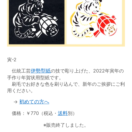
寅-2
伝統工芸
伊勢型紙
の技で彫り上げた、2022年寅年の
手作り年賀状用型紙です。
刷毛でお好きな色を刷り込んで、新年のご挨拶にご利
用ください。
→
初めての方へ
価格：￥770（税込・
送料
別）
※販売終了しました。