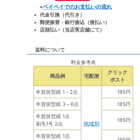
※
ペイペイでのお支払いの流れ
代金引換（代引き）
郵便振替・銀行振込（後払い）
店頭払い（当店実店舗にて）
送料について
料金参考表
クリック
商品例
宅配便
ポスト
年賀状型紙 1～2点
185円
年賀状型紙 3～6点
185円
年賀状型紙 1点
185円
刷毛1号 2点
地域別
年賀状型紙 1点
185円