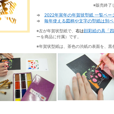
※販売終了
⇒
2022年寅年の年賀状型紙 一覧ペー
⇒
毎年使える図柄や文字の型紙は別ペ
※左が年賀状型紙で、
右は
顔彩絵の具「四
ーを商品に付属）です。
※年賀状型紙は、茶色の渋紙の表面を、黒