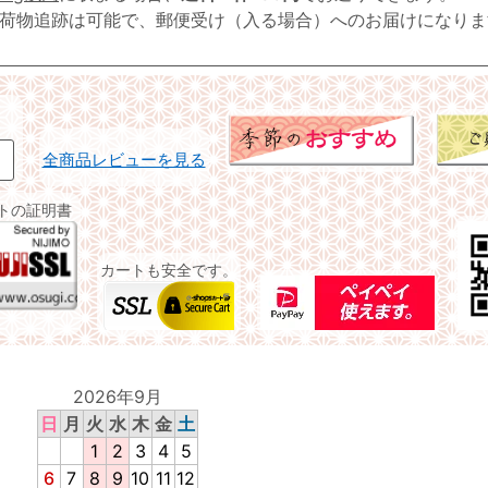
荷物追跡は可能で、郵便受け（入る場合）へのお届けになりま
全商品レビューを見る
イトの証明書
カートも安全です。
2026年9月
日
月
火
水
木
金
土
1
2
3
4
5
6
7
8
9
10
11
12