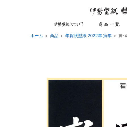
ホーム
商品
年賀状型紙 2022年 寅年
寅-4