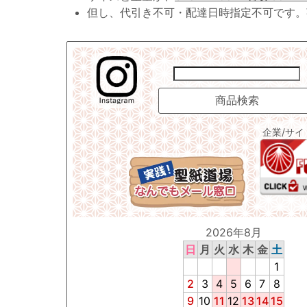
但し、代引き不可・配達日時指定不可です。
企業/サ
2026年8月
日
月
火
水
木
金
土
1
2
3
4
5
6
7
8
9
10
11
12
13
14
15