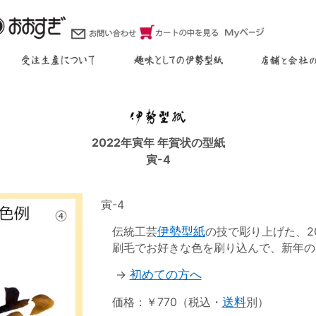
2022年寅年 年賀状の型紙
寅-4
寅-4
伝統工芸
伊勢型紙
の技で彫り上げた、2
刷毛でお好きな色を刷り込んで、新年の
→
初めての方へ
価格：￥770（税込・
送料
別）