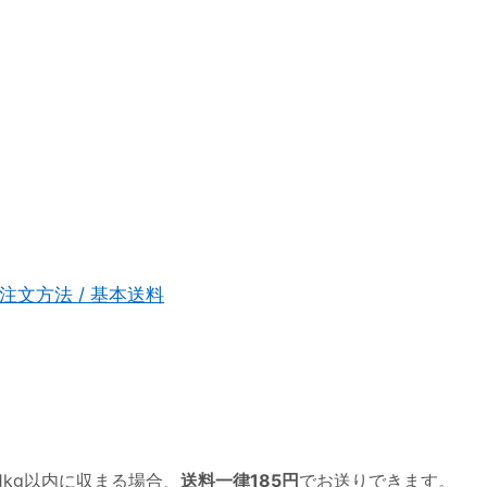
注文方法 / 基本送料
1kg以内
に収まる場合、
送料一律185円
でお送りできます。