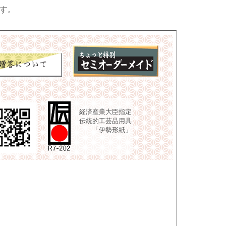
す。
経済産業大臣指定
伝統的工芸品用具
「伊勢形紙」