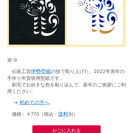
寅-9
伝統工芸
伊勢型紙
の技で彫り上げた、2022年寅年の
手作り年賀状用型紙です。
刷毛でお好きな色を刷り込んで、新年のご挨拶にご利
用ください。
→
初めての方へ
価格：￥770（税込・
送料
別）