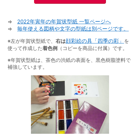
⇒
2022年寅年の年賀状型紙 一覧ページへ
⇒
毎年使える図柄や文字の型紙は別ページです。
※左が年賀状型紙で、
右は
顔彩絵の具「四季の彩」
を
使って作成した
着色例
（コピーを商品に付属）です。
※年賀状型紙は、茶色の渋紙の表面を、黒色樹脂塗料で
補強しています。