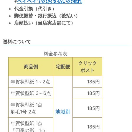
※
ペイペイでのお支払いの流れ
代金引換（代引き）
郵便振替・銀行振込（後払い）
店頭払い（当店実店舗にて）
送料について
料金参考表
クリック
商品例
宅配便
ポスト
年賀状型紙 1～2点
185円
年賀状型紙 3～6点
185円
年賀状型紙 1点
185円
刷毛1号 2点
地域別
年賀状型紙 1点
185円
「四季の彩」1点