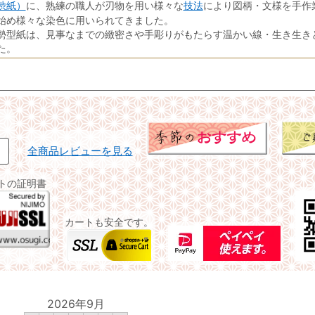
渋紙）
技法
に、熟練の職人が刃物を用い様々な
により図柄・文様を手作
始め様々な染色に用いられてきました。
勢型紙は、見事なまでの緻密さや手彫りがもたらす温かい線・生き生き
た。
全商品レビューを見る
イトの証明書
カートも安全です。
2026年9月