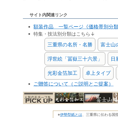
サイト内関連リンク
額装作品 一覧ページ《価格帯別分
特集・技法別分類はこちら↓
三重県の名所・名勝
富士山
浮世絵「冨嶽三十六景」
日
光彩金箔加工
卓上タイプ
ご贈答について（ご説明とご提案）
伊勢型紙とは
※
、三重県に伝わる国