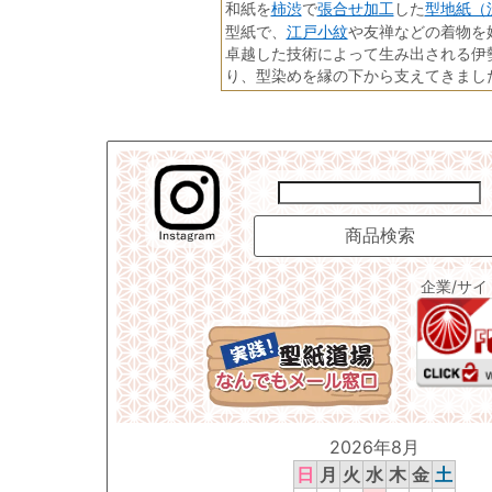
柿渋
張合せ加工
型地紙（
和紙を
で
した
江戸小紋
型紙で、
や友禅などの着物を
卓越した技術によって生み出される伊
り、型染めを縁の下から支えてきまし
企業/サ
2026年8月
日
月
火
水
木
金
土