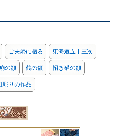
ご夫婦に贈る
東海道五十三次
扇の額
鶴の額
招き猫の額
錐彫りの作品