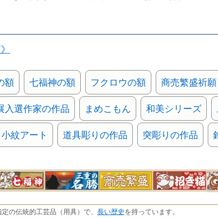
類》
の額
七福神の額
フクロウの額
商売繁盛祈願
展入選作家の作品
まめこもん
和美シリーズ
小紋アート
道具彫りの作品
突彫りの作品
長い歴史
指定の伝統的工芸品（用具）で、
を持っています。