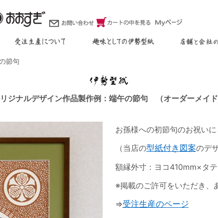
の節句
リジナルデザイン作品製作例：端午の節句 （オーダーメイド
お孫様への初節句のお祝いに
（当店の
型紙付き図案
のデ
額縁外寸：ヨコ410mm×タテ
※掲載のご許可をいただき、
⇒
受注生産のページ