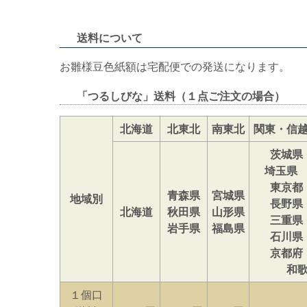
送料について
お雛様豆色紙額は宅配便での発送になります。
「つるしびな」送料（１点ご注文の場合）
北海道
北東北
南東北
関東・信
茨城県
埼玉県
東京都
青森県
宮城県
地域別
長野県
北海道
秋田県
山形県
三重県
岩手県
福島県
石川県
京都府
和
１個口