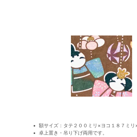
額サイズ：タテ２００ミリ×ヨコ１８７ミリ
卓上置き・吊り下げ両用です。