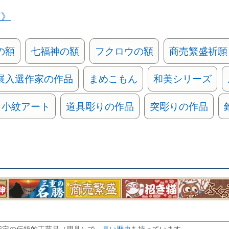
類》
の額
七福神の額
フクロウの額
商売繁盛祈願
展入選作家の作品
まめこもん
和美シリーズ
小紋アート
道具彫りの作品
突彫りの作品
長い歴史