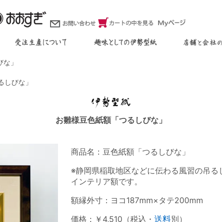
びな」
るしびな」
お雛様豆色紙額「つるしびな」
商品名：豆色紙額「つるしびな」
※静岡県稲取地区などに伝わる風習の吊る
インテリア額です。
額縁外寸：ヨコ187mm×タテ200mm
価格：￥4,510（税込・
送料
別）