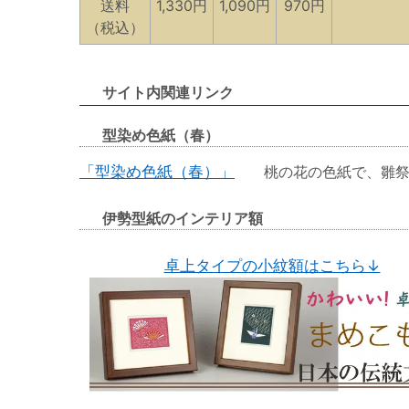
送料
1,330円
1,090円
970円
（税込）
サイト内関連リンク
型染め色紙（春）
「型染め色紙（春）」
桃の花の色紙で、雛祭
伊勢型紙のインテリア額
卓上タイプの小紋額はこちら↓