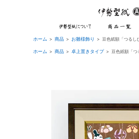
ホーム
商品
お雛様飾り
豆色紙額「つるし
ホーム
商品
卓上置きタイプ
豆色紙額「つ