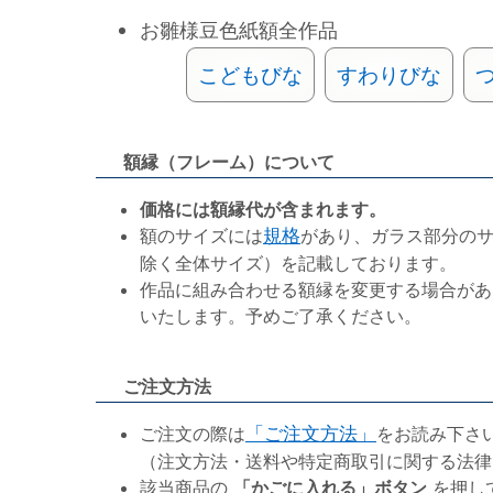
お雛様豆色紙額全作品
こどもびな
すわりびな
額縁（フレーム）について
価格には額縁代が含まれます。
額のサイズには
規格
があり、ガラス部分の
除く全体サイズ）を記載しております。
作品に組み合わせる額縁を変更する場合があ
いたします。予めご了承ください。
ご注文方法
ご注文の際は
「ご注文方法」
をお読み下さ
（注文方法・送料や特定商取引に関する法律
該当商品の
「かごに入れる」ボタン
を押し