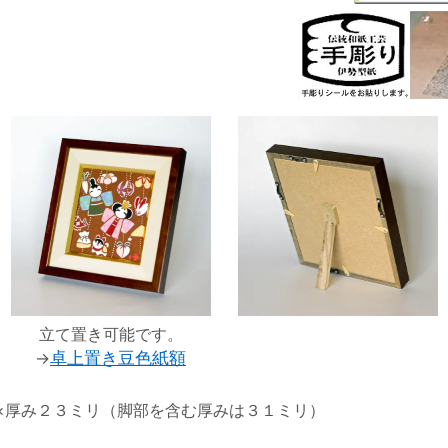
立て置き可能です。
→
卓上置き豆色紙額
×厚み２３ミリ（脚部を含む厚みは３１ミリ）