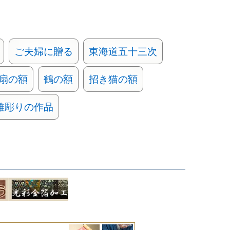
ご夫婦に贈る
東海道五十三次
扇の額
鶴の額
招き猫の額
錐彫りの作品