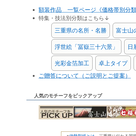
額装作品 一覧ページ《価格帯別分
特集・技法別分類はこちら↓
三重県の名所・名勝
富士山
浮世絵「冨嶽三十六景」
日
光彩金箔加工
卓上タイプ
ご贈答について（ご説明とご提案）
人気のモチーフをピックアップ
伊勢型紙とは