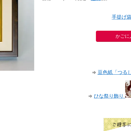
手提げ
⇒
豆色紙「つる
⇒
ひな祭り飾り