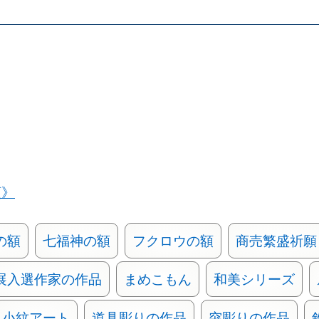
類》
の額
七福神の額
フクロウの額
商売繁盛祈願
展入選作家の作品
まめこもん
和美シリーズ
小紋アート
道具彫りの作品
突彫りの作品