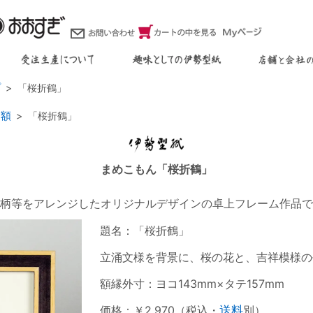
プ
「桜折鶴」
ア額
「桜折鶴」
まめこもん「桜折鶴」
柄等をアレンジしたオリジナルデザインの卓上フレーム作品で
題名：「桜折鶴」
立涌文様を背景に、桜の花と、吉祥模様の
額縁外寸：ヨコ143mm×タテ157mm
価格：￥2,970（税込・
送料
別）