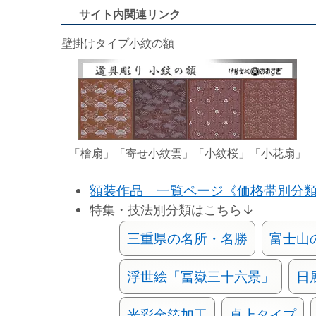
サイト内関連リンク
壁掛けタイプ小紋の額
「檜扇」「寄せ小紋雲」「小紋桜」「小花扇」
額装作品 一覧ページ《価格帯別分
特集・技法別分類はこちら↓
三重県の名所・名勝
富士山
浮世絵「冨嶽三十六景」
日
光彩金箔加工
卓上タイプ