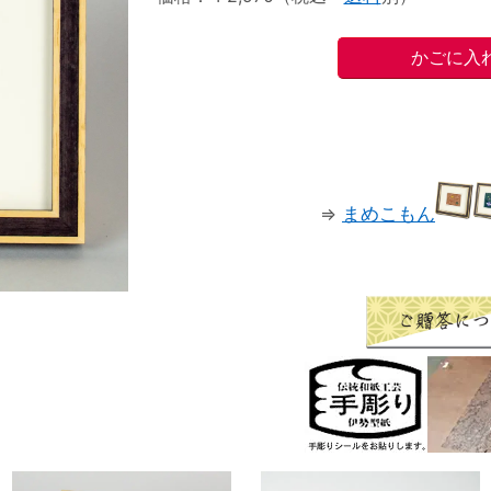
⇒
まめこもん