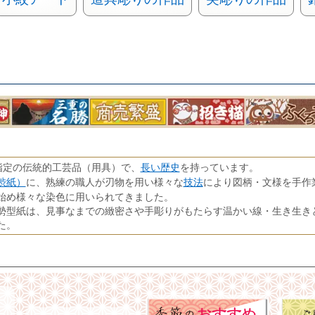
長い歴史
指定の伝統的工芸品（用具）で、
を持っています。
渋紙）
技法
に、熟練の職人が刃物を用い様々な
により図柄・文様を手作
始め様々な染色に用いられてきました。
勢型紙は、見事なまでの緻密さや手彫りがもたらす温かい線・生き生き
た。