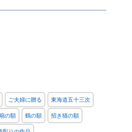
ご夫婦に贈る
東海道五十三次
扇の額
鶴の額
招き猫の額
錐彫りの作品