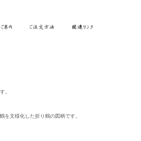
す。
鶴を文様化した折り鶴の図柄です。