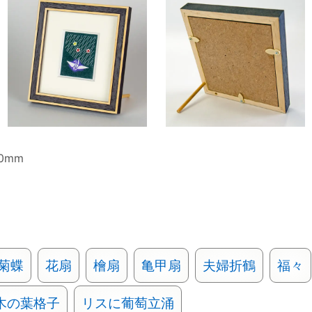
0mm
菊蝶
花扇
檜扇
亀甲扇
夫婦折鶴
福々
木の葉格子
リスに葡萄立涌