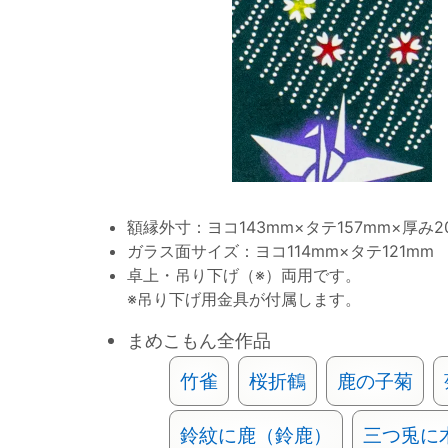
額縁外寸：ヨコ143mm×タテ157mm×厚み2
ガラス面サイズ：ヨコ114mm×タテ121mm
卓上・吊り下げ（※）両用です。
※吊り下げ用金具が付属します。
まめこもん全作品
竹雀
桜折鶴
鹿の子菊
鈴紋に鹿（鈴鹿）
三つ兎に