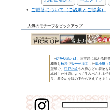
ご贈答について（ご説明とご提案）
人気のモチーフをピックアップ
伊勢型紙とは
※
、三重県に伝わる国
柿渋
張合せ加工
型地紙（
和紙を
で
した
江戸小紋
型紙で、
や友禅などの着物を
卓越した技術によって生み出される伊
り、型染めを縁の下から支えてきまし