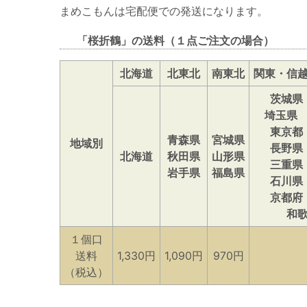
まめこもんは宅配便での発送になります。
「桜折鶴」の送料（１点ご注文の場合）
北海道
北東北
南東北
関東・信
茨城県
埼玉県
東京都
青森県
宮城県
地域別
長野県
北海道
秋田県
山形県
三重県
岩手県
福島県
石川県
京都府
和
１個口
送料
1,330円
1,090円
970円
（税込）