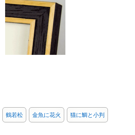
鶴若松
金魚に花火
猫に鯛と小判