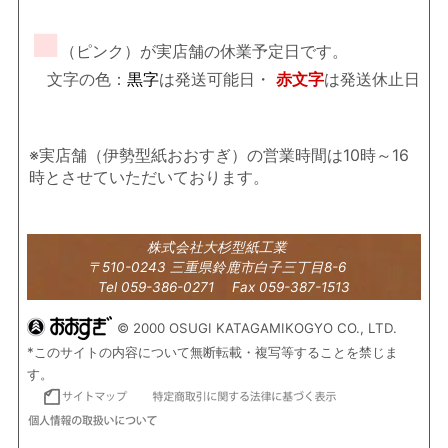
■
（ピンク）が実店舗の休業予定日です。
文字の色：
黒字
は発送可能日・
赤文字
は発送休止日
※実店舗（伊勢型紙おおすぎ）の営業時間は10時～16
時とさせていただいております。
株式会社大杉型紙工業
〒510-0243 三重県鈴鹿市白子三丁目8-6
Tel 059-386-0271 Fax 059-387-1513
© 2000 OSUGI KATAGAMIKOGYO CO., LTD.
*このサイトの内容について無断転載・複写等することを禁じま
す。