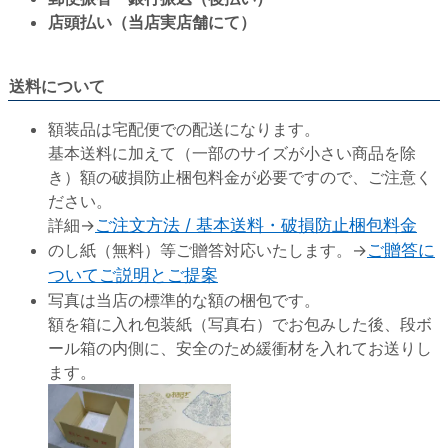
店頭払い（当店実店舗にて）
送料について
額装品は宅配便での配送になります。
基本送料に加えて（一部のサイズが小さい商品を除
き）額の破損防止梱包料金が必要ですので、ご注意く
ださい。
詳細→
ご注文方法 / 基本送料・破損防止梱包料金
のし紙（無料）等ご贈答対応いたします。→
ご贈答に
ついてご説明とご提案
写真は当店の標準的な額の梱包です。
額を箱に入れ包装紙（写真右）でお包みした後、段ボ
ール箱の内側に、安全のため緩衝材を入れてお送りし
ます。