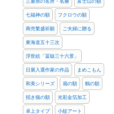
三重県の名所・名勝
富士山の額
七福神の額
フクロウの額
商売繁盛祈願
ご夫婦に贈る
東海道五十三次
浮世絵「冨嶽三十六景」
日展入選作家の作品
まめこもん
和美シリーズ
扇の額
鶴の額
招き猫の額
光彩金箔加工
卓上タイプ
小紋アート