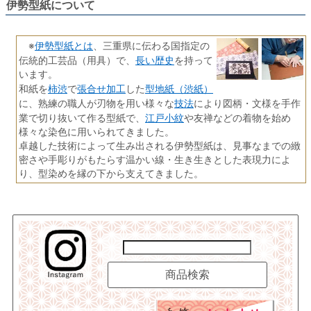
伊勢型紙について
伊勢型紙とは
※
、三重県に伝わる国指定の
長い歴史
伝統的工芸品（用具）で、
を持って
います。
柿渋
張合せ加工
型地紙（渋紙）
和紙を
で
した
技法
に、熟練の職人が刃物を用い様々な
により図柄・文様を手作
江戸小紋
業で切り抜いて作る型紙で、
や友禅などの着物を始め
様々な染色に用いられてきました。
卓越した技術によって生み出される伊勢型紙は、見事なまでの緻
密さや手彫りがもたらす温かい線・生き生きとした表現力によ
り、型染めを縁の下から支えてきました。