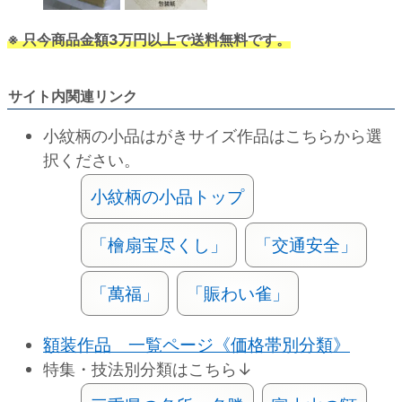
※ 只今商品金額3万円以上で送料無料です。
サイト内関連リンク
小紋柄の小品はがきサイズ作品はこちらから選
択ください。
小紋柄の小品トップ
「檜扇宝尽くし」
「交通安全」
「萬福」
「賑わい雀」
額装作品 一覧ページ《価格帯別分類》
特集・技法別分類はこちら↓