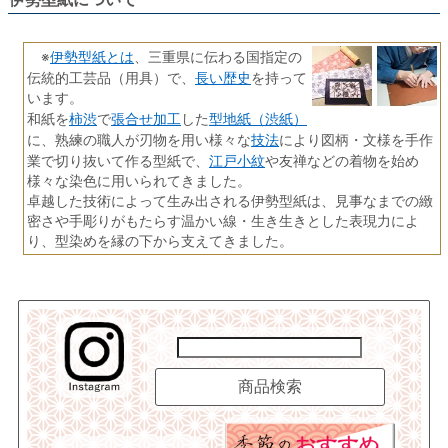
伊勢型紙とは
※
、三重県に伝わる国指定の
長い歴史
伝統的工芸品（用具）で、
を持って
います。
柿渋
張合せ加工
型地紙（渋紙）
和紙を
で
した
技法
に、熟練の職人が刃物を用い様々な
により図柄・文様を手作
江戸小紋
業で切り抜いて作る型紙で、
や友禅などの着物を始め
様々な染色に用いられてきました。
卓越した技術によって生み出される伊勢型紙は、見事なまでの緻
密さや手彫りがもたらす温かい線・生き生きとした表現力によ
り、型染めを縁の下から支えてきました。