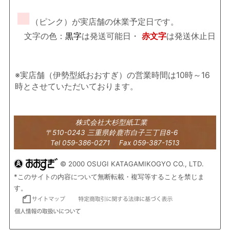
■
（ピンク）が実店舗の休業予定日です。
文字の色：
黒字
は発送可能日・
赤文字
は発送休止日
※実店舗（伊勢型紙おおすぎ）の営業時間は10時～16
時とさせていただいております。
株式会社大杉型紙工業
〒510-0243 三重県鈴鹿市白子三丁目8-6
Tel 059-386-0271 Fax 059-387-1513
© 2000 OSUGI KATAGAMIKOGYO CO., LTD.
*このサイトの内容について無断転載・複写等することを禁じま
す。