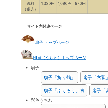
送料
1,330円
1,090円
970円
（税込）
サイト内関連ページ
扇子 トップページ
団扇（うちわ）トップページ
扇子
扇子「折り鶴」
扇子「六瓢
扇子「ふくろう」青
扇子「
彩色うちわ