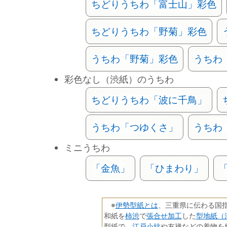
ちどりうちわ「富士山」彩色
ちどりうちわ「野菊」彩色
うちわ「野菊」彩色
うちわ
彩色なし（渋紙）のうちわ
ちどりうちわ「波に千鳥」
うちわ「つゆくさ」
うちわ
ミニうちわ
「金魚」
「ひまわり」
伊勢型紙とは
※
、三重県に伝わる国
柿渋
張合せ加工
型地紙（
和紙を
で
した
江戸小紋
型紙で、
や友禅などの着物を