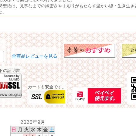
勢型紙は、見事なまでの緻密さや手彫りがもたらす温かい線・生き生き
た。
全商品レビューを見る
イトの証明書
カートも安全です。
2026年9月
日
月
火
水
木
金
土