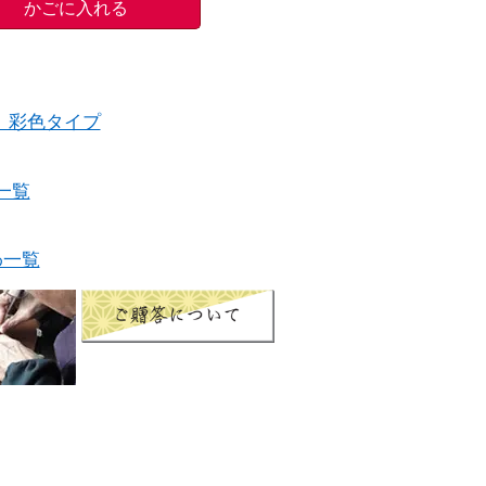
」彩色タイプ
一覧
わ一覧