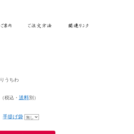
りうちわ
 （税込・
送料
別）
手提げ袋