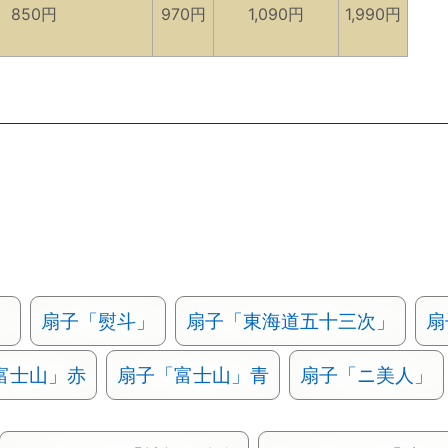
850円
970円
1,090円
1,990円
」
扇子「熨斗」
扇子「東海道五十三次」
扇
富士山」赤
扇子「富士山」青
扇子「ニ美人」