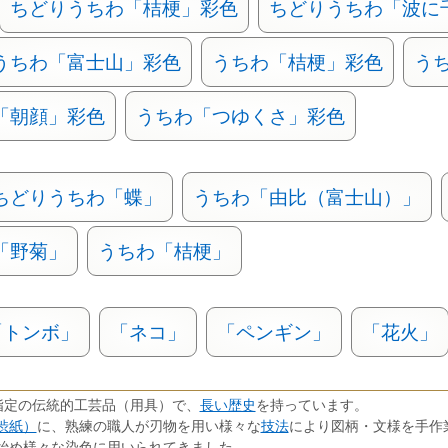
ちどりうちわ「桔梗」彩色
ちどりうちわ「波に
うちわ「富士山」彩色
うちわ「桔梗」彩色
う
「朝顔」彩色
うちわ「つゆくさ」彩色
ちどりうちわ「蝶」
うちわ「由比（富士山）」
「野菊」
うちわ「桔梗」
「トンボ」
「ネコ」
「ペンギン」
「花火」
長い歴史
指定の伝統的工芸品（用具）で、
を持っています。
渋紙）
技法
に、熟練の職人が刃物を用い様々な
により図柄・文様を手作
始め様々な染色に用いられてきました。