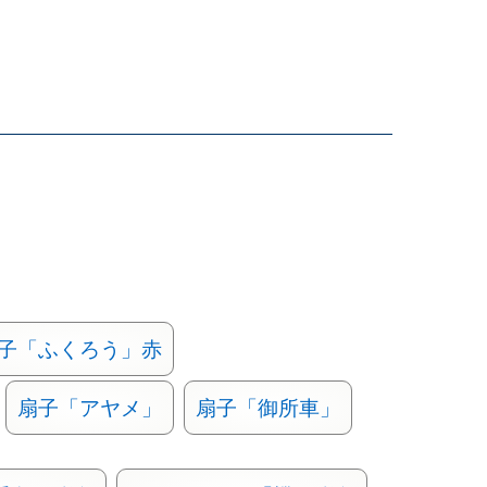
子「ふくろう」赤
扇子「アヤメ」
扇子「御所車」