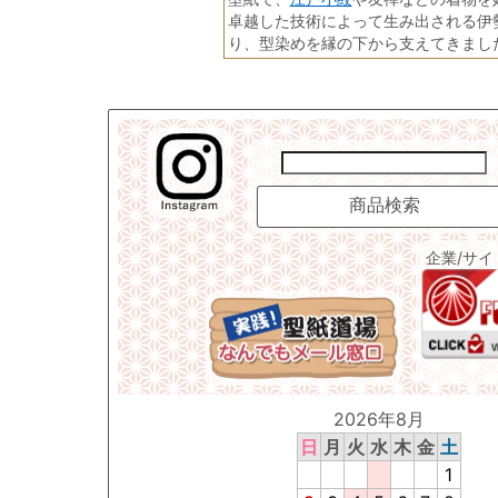
卓越した技術によって生み出される伊
り、型染めを縁の下から支えてきまし
企業/サ
2026年8月
日
月
火
水
木
金
土
1