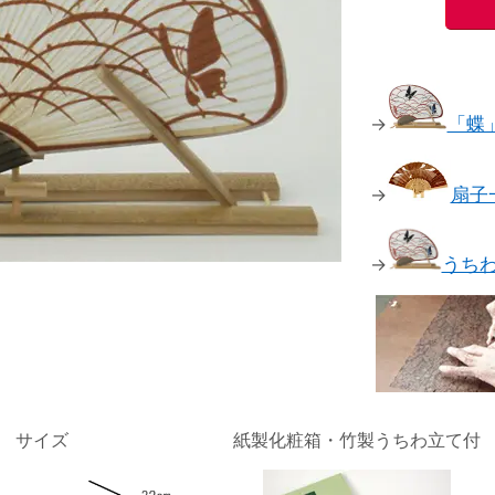
→
「蝶
→
扇子
→
うち
サイズ
紙製化粧箱・竹製うちわ立て付