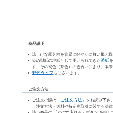
商品説明
涼しげな露芝柄を背景に軽やかに舞い飛ぶ蝶
染め型紙の地紙として用いられてきた
渋紙
す。その褐色（茶色）の色合いにより、本来
彩色タイプ
もございます。
ご注文方法
ご注文の際は
「ご注文方法」
をお読み下さ
（注文方法・送料や特定商取引に関する法律
該当商品の
「かごに入れる」ボタン
を押し