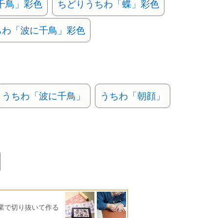
千鳥」彩色
ちどりうちわ「蝶」彩色
ちわ「波に千鳥」彩色
うちわ「波に千鳥」
うちわ「朝顔」
業で切り抜いて作る