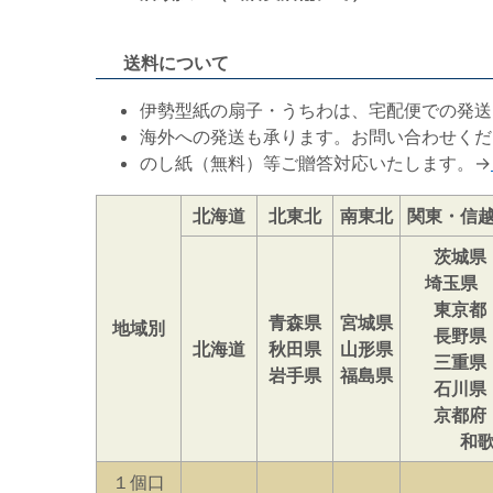
送料について
伊勢型紙の扇子・うちわは、宅配便での発送
海外への発送も承ります。お問い合わせくだ
のし紙（無料）等ご贈答対応いたします。→
北海道
北東北
南東北
関東・信
茨城県
埼玉県
東京都
青森県
宮城県
地域別
長野県
北海道
秋田県
山形県
三重県
岩手県
福島県
石川県
京都府
和
１個口