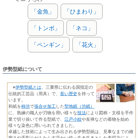
「金魚」
「ひまわり」
「トンボ」
「ネコ」
「ペンギン」
「花火」
伊勢型紙について
伊勢型紙とは
※
、三重県に伝わる国指定の
長い歴史
伝統的工芸品（用具）で、
を持って
います。
柿渋
張合せ加工
型地紙（渋紙）
和紙を
で
した
技法
に、熟練の職人が刃物を用い様々な
により図柄・文様を手作
江戸小紋
業で切り抜いて作る型紙で、
や友禅などの着物を始め
様々な染色に用いられてきました。
卓越した技術によって生み出される伊勢型紙は、見事なまでの緻
密さや手彫りがもたらす温かい線・生き生きとした表現力によ