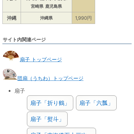
宮崎県
鹿児島県
沖縄
1,990円
沖縄県
サイト内関連ページ
扇子 トップページ
団扇（うちわ）トップページ
扇子
扇子「折り鶴」
扇子「六瓢」
扇子「熨斗」