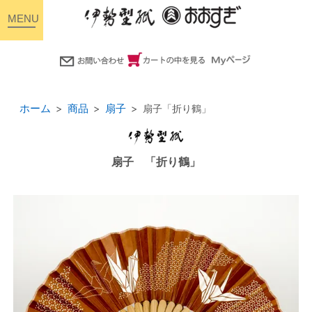
toggle
navigation
ホーム
商品
扇子
扇子「折り鶴」
扇子 「折り鶴」