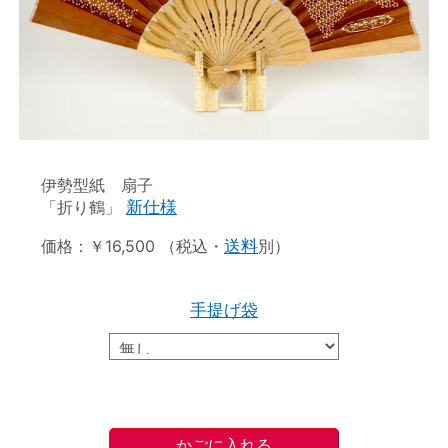
伊勢型紙 扇子
「折り鶴」
新仕様
価格：￥16,500 （税込・
送料
別）
手提げ袋