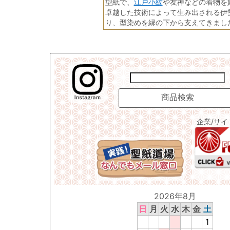
江戸小紋
型紙で、
や友禅などの着物を
卓越した技術によって生み出される伊
り、型染めを縁の下から支えてきまし
企業/サ
2026年8月
日
月
火
水
木
金
土
1