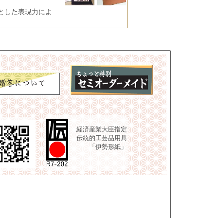
とした表現力によ
経済産業大臣指定
伝統的工芸品用具
「伊勢形紙」