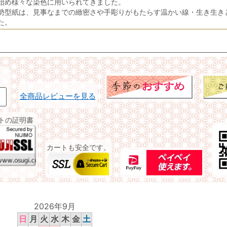
始め様々な染色に用いられてきました。
勢型紙は、見事なまでの緻密さや手彫りがもたらす温かい線・生き生き
た。
全商品レビューを見る
イトの証明書
カートも安全です。
2026年9月
日
月
火
水
木
金
土