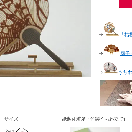
→
「桔
→
扇子
→
うち
サイズ
紙製化粧箱・竹製うちわ立て付