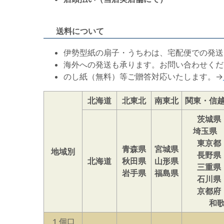
送料について
伊勢型紙の扇子・うちわは、宅配便での発送
海外への発送も承ります。お問い合わせくだ
のし紙（無料）等ご贈答対応いたします。→
北海道
北東北
南東北
関東・信
茨城県
埼玉県
東京都
青森県
宮城県
地域別
長野県
北海道
秋田県
山形県
三重県
岩手県
福島県
石川県
京都府
和
１個口