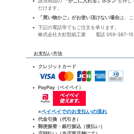
該当商品の
「かごに入れる」ボタン
を押し
だけます。
「買い物かご」がお使い頂けない場合
は、こ
下記の電話等でもご注文を承ります。
株式会社大杉型紙工業 電話 059-387-1515 F
お支払い方法
クレジットカード
PayPay（ペイペイ）
※
ペイペイでのお支払いの流れ
代金引換（代引き）
郵便振替・銀行振込（後払い）
店頭払い（当店実店舗にて）