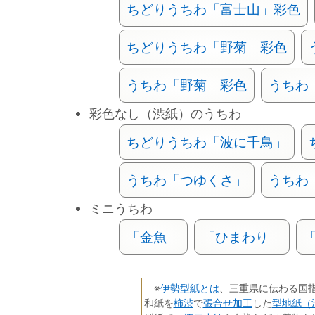
ちどりうちわ「富士山」彩色
ちどりうちわ「野菊」彩色
うちわ「野菊」彩色
うちわ
彩色なし（渋紙）のうちわ
ちどりうちわ「波に千鳥」
うちわ「つゆくさ」
うちわ
ミニうちわ
「金魚」
「ひまわり」
伊勢型紙とは
※
、三重県に伝わる国
柿渋
張合せ加工
型地紙（
和紙を
で
した