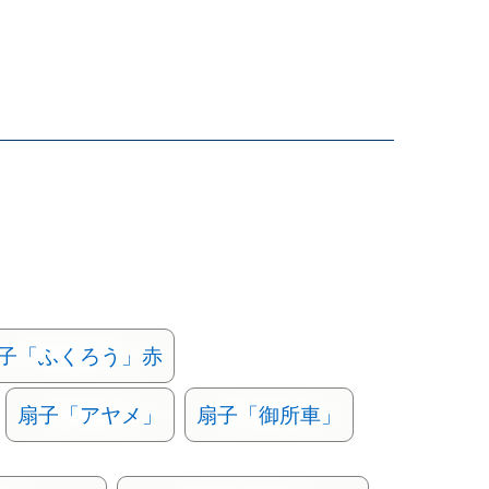
子「ふくろう」赤
扇子「アヤメ」
扇子「御所車」