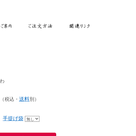
わ
 （税込・
送料
別）
手提げ袋