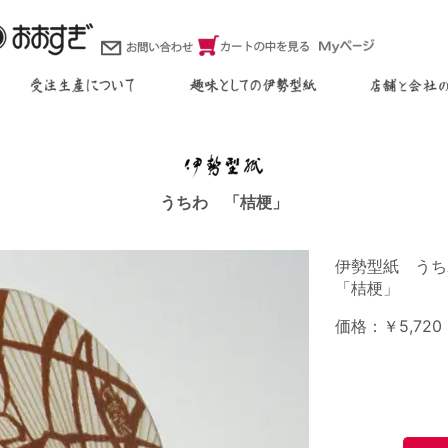
うちわ 「桔梗」
伊勢型紙 うち
「桔梗」
価格：￥5,720