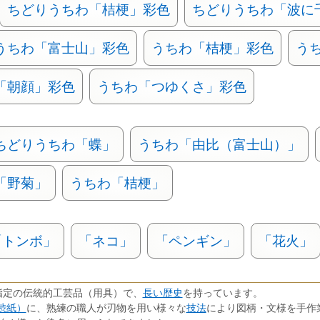
ちどりうちわ「桔梗」彩色
ちどりうちわ「波に
うちわ「富士山」彩色
うちわ「桔梗」彩色
う
「朝顔」彩色
うちわ「つゆくさ」彩色
ちどりうちわ「蝶」
うちわ「由比（富士山）」
「野菊」
うちわ「桔梗」
「トンボ」
「ネコ」
「ペンギン」
「花火」
長い歴史
指定の伝統的工芸品（用具）で、
を持っています。
渋紙）
技法
に、熟練の職人が刃物を用い様々な
により図柄・文様を手作