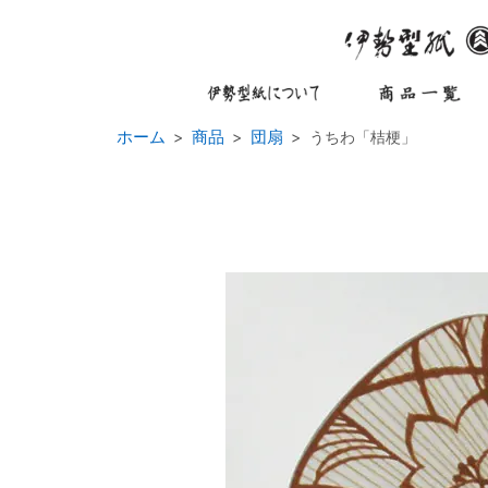
ホーム
商品
団扇
うちわ「桔梗」