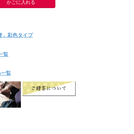
梗」彩色タイプ
一覧
わ一覧