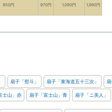
850円
970円
1,090円
1,990円
」
扇子「熨斗」
扇子「東海道五十三次」
扇
富士山」赤
扇子「富士山」青
扇子「ニ美人」