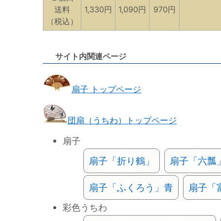
送料
1,330円
1,090円
970円
（税込）
サイト内関連ページ
扇子 トップページ
団扇（うちわ）トップページ
扇子
扇子「折り鶴」
扇子「六瓢
扇子「ふくろう」青
扇子「
彩色うちわ