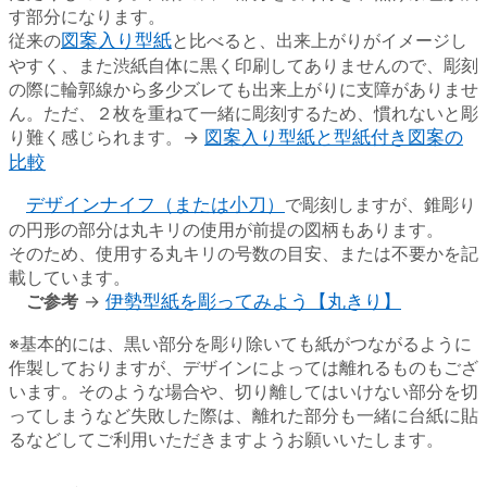
す部分になります。
従来の
図案入り型紙
と比べると、出来上がりがイメージし
やすく、また渋紙自体に黒く印刷してありませんので、彫刻
の際に輪郭線から多少ズレても出来上がりに支障がありませ
ん。ただ、２枚を重ねて一緒に彫刻するため、慣れないと彫
り難く感じられます。→
図案入り型紙と型紙付き図案の
比較
デザインナイフ（または小刀）
で彫刻しますが、錐彫り
の円形の部分は丸キリの使用が前提の図柄もあります。
そのため、使用する丸キリの号数の目安、または不要かを記
載しています。
ご参考
→
伊勢型紙を彫ってみよう【丸きり】
※基本的には、黒い部分を彫り除いても紙がつながるように
作製しておりますが、デザインによっては離れるものもござ
います。そのような場合や、切り離してはいけない部分を切
ってしまうなど失敗した際は、離れた部分も一緒に台紙に貼
るなどしてご利用いただきますようお願いいたします。