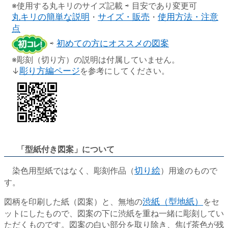
※使用する丸キリのサイズ記載 ⇨ 目安であり変更可
丸キリの簡単な説明
・
サイズ・販売
・
使用方法・注意
点
⇨
初めての方にオススメの図案
※彫刻（切り方）の説明は付属していません。
↓
彫り方編ページ
を参考にしてください。
「型紙付き図案」について
染色用型紙ではなく、彫刻作品（
切り絵
）用途のもので
す。
図柄を印刷した紙（図案）と、無地の
渋紙（型地紙）
をセ
ットにしたもので、図案の下に渋紙を重ね一緒に彫刻してい
ただくものです。図案の白い部分を取り除き、焦げ茶色が残