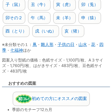
子（鼠）
丑（牛）
寅（虎）
卯（兎）
卯その２
午（馬）
未（羊）
申（猿）
酉（とり）
戌（いぬ）
亥（猪）
※未分類その１：
凧
・
雛人形
・
子供の日
・
山水
・
花
・
四
季
・
七福神
ほか
図案入り型紙の価格：色紙サイズ・1,100円/枚、A３サイ
ズ・1,760円/枚、はがきサイズ・483円/枚、豆色紙サイ
ズ・483円/枚
おすすめの図案
初めての方にオススメの図案
季節のモチーフ12カ月