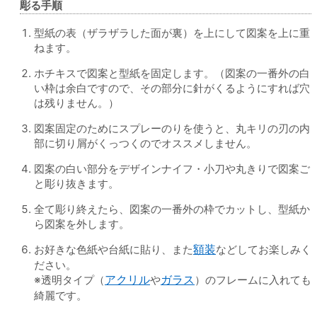
彫る手順
型紙の表（ザラザラした面が裏）を上にして図案を上に重
ねます。
ホチキスで図案と型紙を固定します。（図案の一番外の白
い枠は余白ですので、その部分に針がくるようにすれば穴
は残りません。）
図案固定のためにスプレーのりを使うと、丸キリの刃の内
部に切り屑がくっつくのでオススメしません。
図案の白い部分をデザインナイフ・小刀や丸きりで図案ご
と彫り抜きます。
全て彫り終えたら、図案の一番外の枠でカットし、型紙か
ら図案を外します。
お好きな色紙や台紙に貼り、また
額装
などしてお楽しみく
ださい。
※透明タイプ（
アクリル
や
ガラス
）のフレームに入れても
綺麗です。