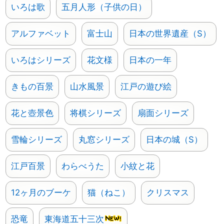
いろは歌
五月人形（子供の日）
アルファベット
富士山
日本の世界遺産（S）
いろはシリーズ
花文様
日本の一年
きもの百景
山水風景
江戸の遊び絵
花と壺景色
将棋シリーズ
扇面シリーズ
雪輪シリーズ
丸窓シリーズ
日本の城（S）
江戸百景
わらべうた
小紋と花
12ヶ月のブーケ
猫（ねこ）
クリスマス
恐竜
東海道五十三次