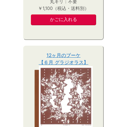
丸キリ：不要
￥1,100（税込・送料別）
12ヶ月のブーケ
【６月 グラジオラス】