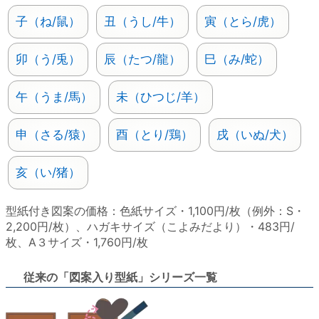
子（ね/鼠）
丑（うし/牛）
寅（とら/虎）
卯（う/兎）
辰（たつ/龍）
巳（み/蛇）
午（うま/馬）
未（ひつじ/羊）
申（さる/猿）
酉（とり/鶏）
戌（いぬ/犬）
亥（い/猪）
型紙付き図案の価格：色紙サイズ・1,100円/枚（例外：S・
2,200円/枚）、ハガキサイズ（こよみだより）・483円/
枚、A３サイズ・1,760円/枚
従来の「図案入り型紙」シリーズ一覧