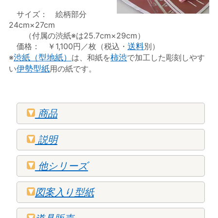
サイズ： 絵柄部分
24cm×27cm
（付属の渋紙※は25.7cm×29cm）
価格： ￥1,100円／枚（税込・
送料
別）
※
渋紙（型地紙）
は、和紙を
柿渋
で加工した彫刻しやす
い
伊勢型紙
用の紙です。
商品
説明
他シリーズ
図案入り型紙