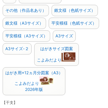
その他（作品名あり）
錐文様（色紙サイズ）
錐文様（A3サイズ）
平安模様（色紙サイズ）
平安模様（A3サイズ）
A3サイズ
A3サイズ-２
はがきサイズ図案
こよみだより
はがき用×12ヵ月分図案（A3）
こよみだより
2026年版
【干支】