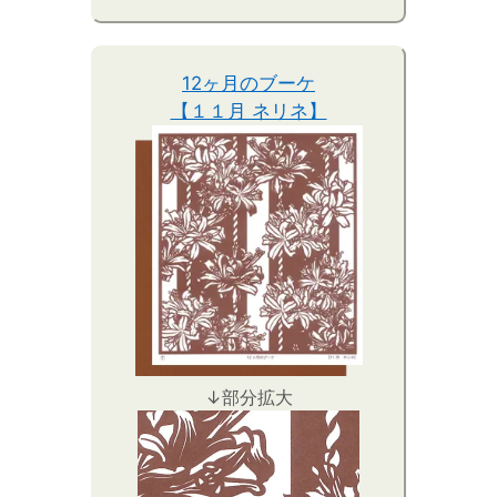
12ヶ月のブーケ
【１１月 ネリネ】
↓部分拡大