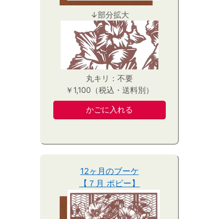
↓部分拡大
丸キリ：不要
￥1,100（税込・送料別）
12ヶ月のブーケ
【７月 ポピー】