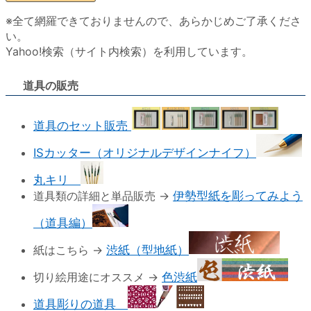
※全て網羅できておりませんので、あらかじめご了承くださ
い。
Yahoo!検索（サイト内検索）を利用しています。
道具の販売
道具のセット販売
ISカッター（オリジナルデザインナイフ）
丸キリ
道具類の詳細と単品販売 →
伊勢型紙を彫ってみよう
（道具編）
紙はこちら →
渋紙（型地紙）
切り絵用途にオススメ →
色渋紙
道具彫りの道具