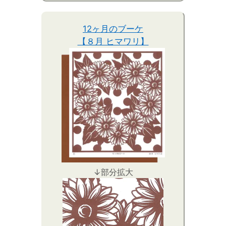
12ヶ月のブーケ
【８月 ヒマワリ】
↓部分拡大