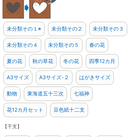
未分類その１※
未分類その２
未分類その３
未分類その４
未分類その５
春の花
夏の花
秋の草花
冬の花
四季12カ月
A3サイズ
A3サイズ-２
はがきサイズ
動物
東海道五十三次
七福神
花12カ月セット
豆色紙十二支
【干支】