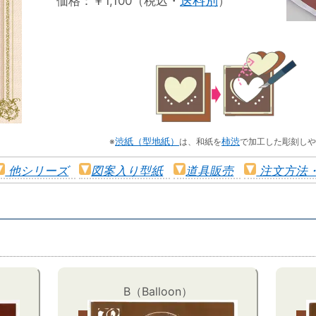
送料別
価格：￥1,100（税込・
）
※
渋紙（型地紙）
は、和紙を
柿渋
で加工した彫刻しや
他シリーズ
図案入り型紙
道具販売
注文方法
B（Balloon）