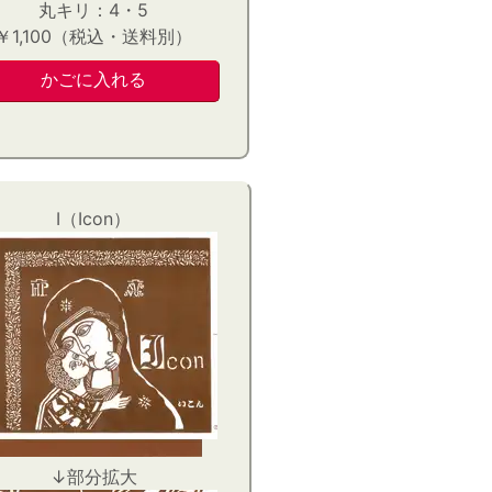
丸キリ：4・5
￥1,100（税込・送料別）
I（Icon）
↓部分拡大