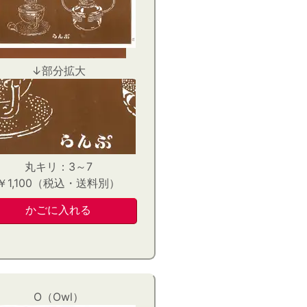
↓部分拡大
丸キリ：3～7
￥1,100（税込・送料別）
O（Owl）