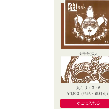
↓部分拡大
丸キリ：3・6
￥1,100（税込・送料別