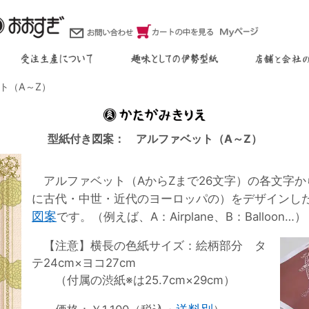
ト（A～Z）
型紙付き図案： アルファベット（A～Z）
アルファベット（AからZまで26文字）の各文字か
に古代・中世・近代のヨーロッパの）をデザインし
図案
です。（例えば、A：Airplane、B：Balloon…）
【注意】横長の色紙サイズ：絵柄部分 タ
テ24cm×ヨコ27cm
（付属の渋紙※は25.7cm×29cm）