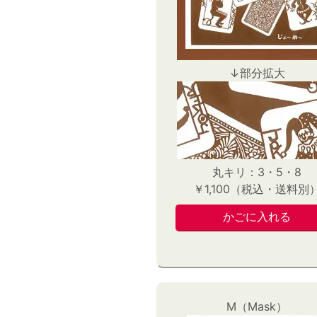
↓部分拡大
丸キリ：3・5・8
￥1,100（税込・送料別
M（Mask）