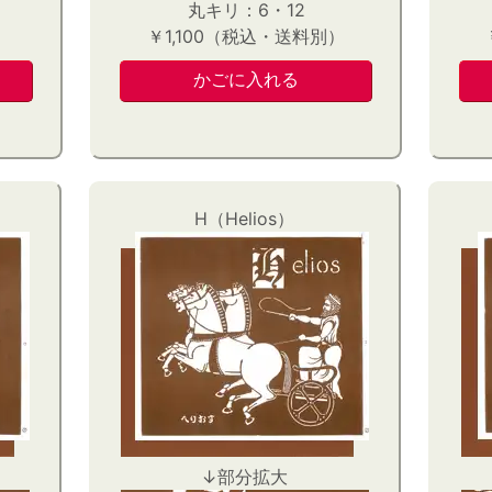
丸キリ：6・12
）
￥1,100（税込・送料別）
H（Helios）
↓部分拡大