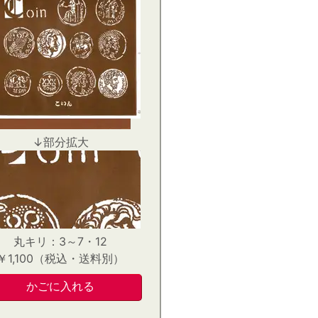
↓部分拡大
丸キリ：3～7・12
￥1,100（税込・送料別）