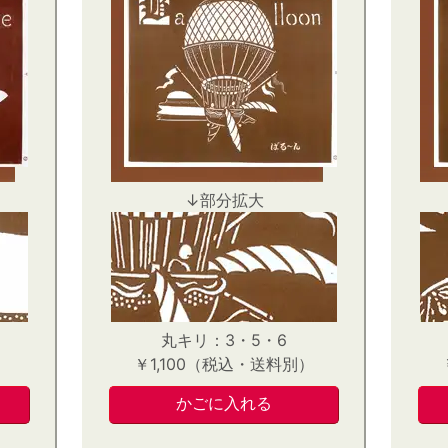
↓部分拡大
丸キリ：3・5・6
）
￥1,100（税込・送料別）