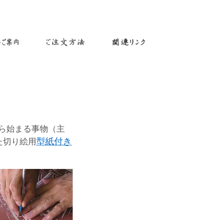
ら始まる事物（主
型紙付き
た切り絵用