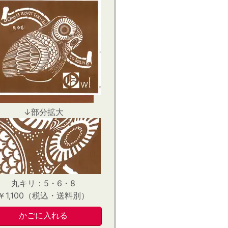
↓部分拡大
丸キリ：5・6・8
￥1,100（税込・送料別）