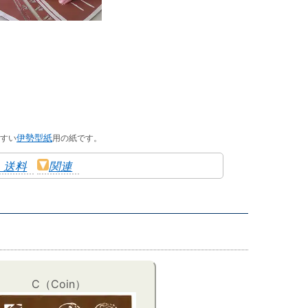
すい
伊勢型紙
用の紙です。
・送料
関連
C（Coin）