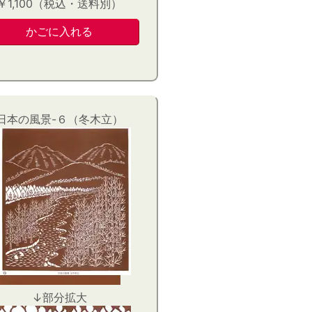
￥1,100（税込・送料別）
日本の風景-６（冬木立）
↓部分拡大