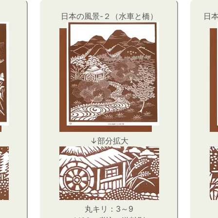
）
日本の風景-２（水車と橋）
日
↓部分拡大
丸キリ：3～9