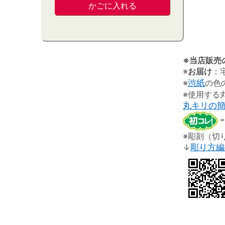
※当店販売
※
お届け
：
※
渋紙
の色
※使用する
丸キリの
※彫刻（切
↓
彫り方編