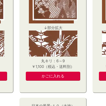
↓部分拡大
丸キリ：6～9
）
￥1,100（税込・送料別）
日本の風景-１０（大池）