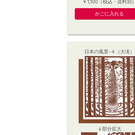
￥1,100（税込・送料別
日本の風景-４（大滝）
↓部分拡大