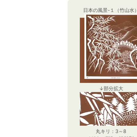
日本の風景-１（竹山水
↓部分拡大
丸キリ：3～8