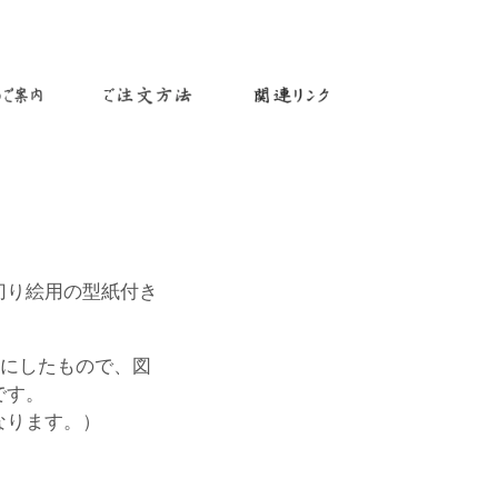
切り絵用の型紙付き
にしたもので、図
です。
なります。）
す。