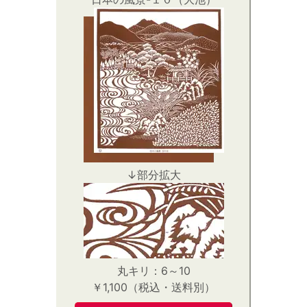
↓部分拡大
丸キリ：6～10
￥1,100（税込・送料別）