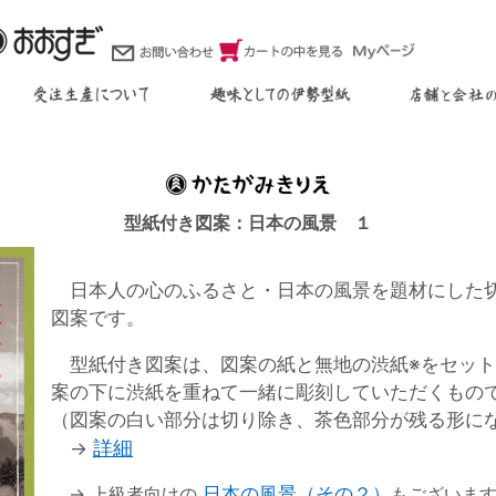
１
型紙付き図案：日本の風景 １
日本人の心のふるさと・日本の風景を題材にした
図案です。
型紙付き図案は、図案の紙と無地の渋紙※をセット
案の下に渋紙を重ねて一緒に彫刻していただくもの
（図案の白い部分は切り除き、茶色部分が残る形に
詳細
→
→ 上級者向けの
日本の風景（その２）
もございま