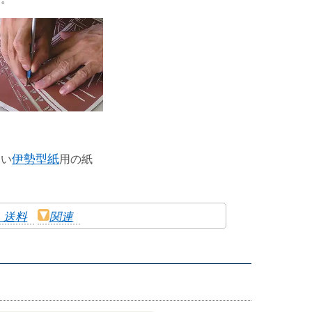
すい
伊勢型紙
用の紙
・送料
関連