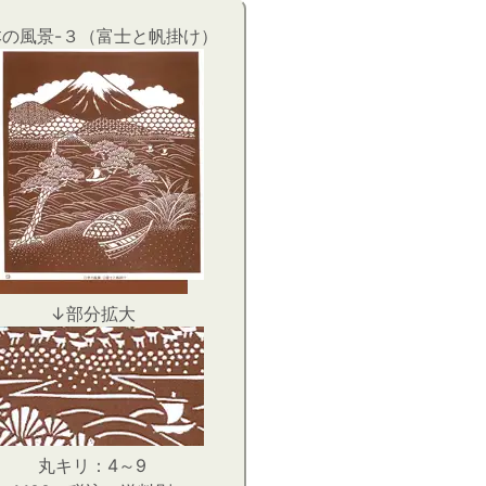
本の風景-３（富士と帆掛け）
↓部分拡大
丸キリ：4～9