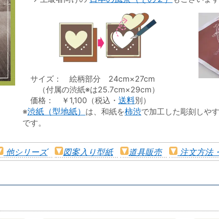
サイズ： 絵柄部分 24cm×27cm
（付属の渋紙※は25.7cm×29cm）
価格： ￥1,100（税込・
送料
別）
※
渋紙（型地紙）
は、和紙を
柿渋
で加工した彫刻しや
です。
他シリーズ
図案入り型紙
道具販売
注文方法