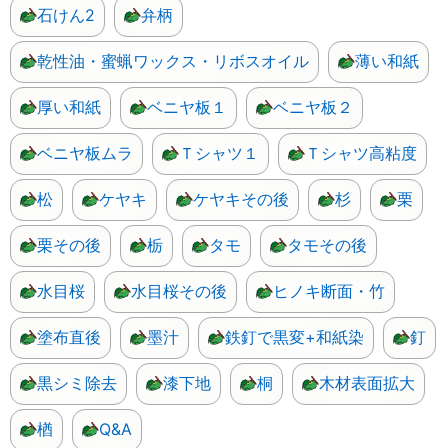
石けん2
弁柄
乾性油・蜜蝋ワックス・リボスオイル
薄い和紙
厚い和紙
ベニヤ板１
ベニヤ板２
ベニヤ板ムラ
Ｔシャツ１
Ｔシャツ高粘度
松
ケヤキ
ケヤキその後
杉
栗
栗その後
栃
タモ
タモその後
水目桜
水目桜その後
ヒノキ断面・竹
塗布直後
墨汁
鉄釘で黒変+和紙染
釘
黒シミ除去
漆下地
桐
木材表面拡大
楢
Q&A