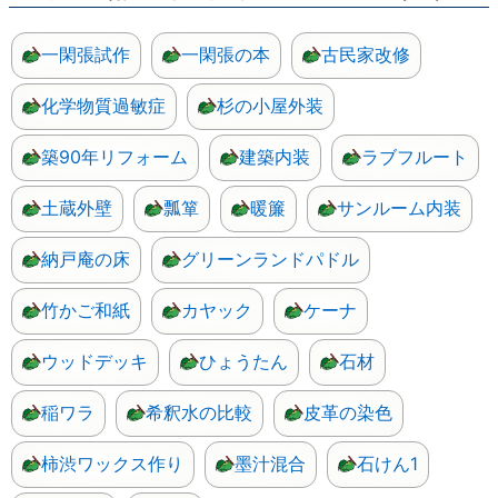
一閑張試作
一閑張の本
古民家改修
化学物質過敏症
杉の小屋外装
築90年リフォーム
建築内装
ラブフルート
土蔵外壁
瓢箪
暖簾
サンルーム内装
納戸庵の床
グリーンランドパドル
竹かご和紙
カヤック
ケーナ
ウッドデッキ
ひょうたん
石材
稲ワラ
希釈水の比較
皮革の染色
柿渋ワックス作り
墨汁混合
石けん1