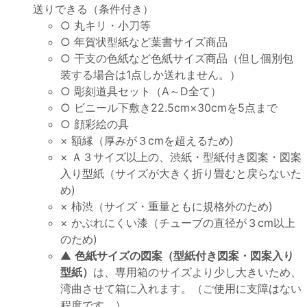
送りできる（条件付き）
○ 丸キリ・小刀等
○ 年賀状型紙など葉書サイズ商品
○ 干支の色紙など色紙サイズ商品（但し個別包
装する場合は1点しか送れません。）
○ 彫刻道具セット（A～D全て）
○ ビニール下敷き22.5cm×30cmを5点まで
○ 顔彩絵の具
× 額縁（厚みが３cmを超えるため)
× Ａ３サイズ以上の、渋紙・型紙付き図案・図案
入り型紙（サイズが大きく折り畳むと戻らないた
め)
× 柿渋（サイズ・重量ともに規格外のため)
× かぶれにくい漆（チューブの直径が３cm以上
のため)
▲
色紙サイズの図案（型紙付き図案・図案入り
型紙）
は、専用箱のサイズより少し大きいため、
湾曲させて箱に入れます。（ご使用に支障はない
程度です。）