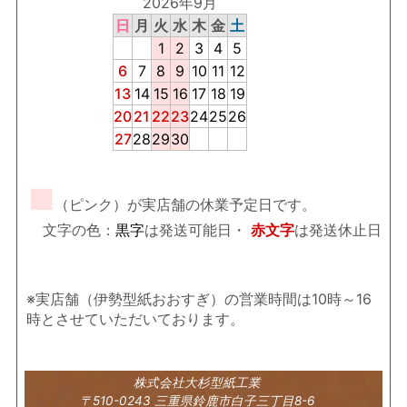
2026年9月
日
月
火
水
木
金
土
1
2
3
4
5
6
7
8
9
10
11
12
13
14
15
16
17
18
19
20
21
22
23
24
25
26
27
28
29
30
■
（ピンク）が実店舗の休業予定日です。
文字の色：
黒字
は発送可能日・
赤文字
は発送休止日
※実店舗（伊勢型紙おおすぎ）の営業時間は10時～16
時とさせていただいております。
株式会社大杉型紙工業
〒510-0243 三重県鈴鹿市白子三丁目8-6