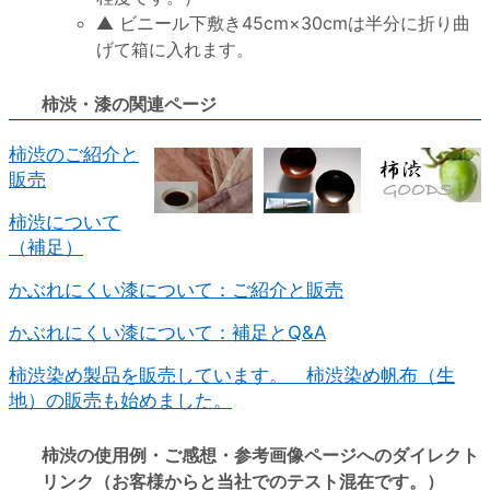
▲ ビニール下敷き45cm×30cmは半分に折り曲
げて箱に入れます。
柿渋・漆の関連ページ
柿渋のご紹介と
販売
柿渋について
（補足）
かぶれにくい漆について：ご紹介と販売
かぶれにくい漆について：補足とQ&A
柿渋染め製品を販売しています。 柿渋染め帆布（生
地）の販売も始めました。
柿渋の使用例・ご感想・参考画像ページへのダイレクト
リンク（お客様からと当社でのテスト混在です。）