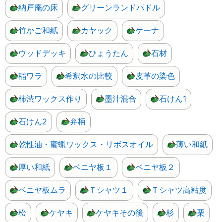
納戸庵の床
グリーンランドパドル
竹かご和紙
カヤック
ケーナ
ウッドデッキ
ひょうたん
石材
稲ワラ
希釈水の比較
皮革の染色
柿渋ワックス作り
墨汁混合
石けん1
石けん2
弁柄
乾性油・蜜蝋ワックス・リボスオイル
薄い和紙
厚い和紙
ベニヤ板１
ベニヤ板２
ベニヤ板ムラ
Ｔシャツ１
Ｔシャツ高粘度
松
ケヤキ
ケヤキその後
杉
栗