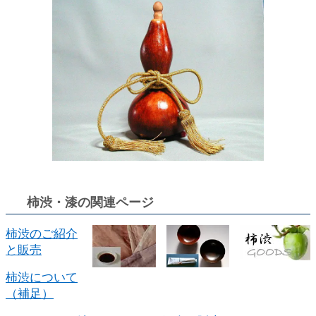
柿渋・漆の関連ページ
柿渋のご紹介
と販売
柿渋について
（補足）