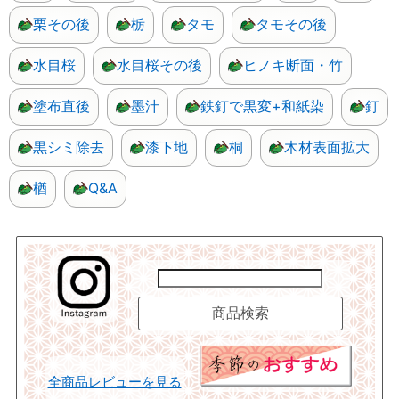
栗その後
栃
タモ
タモその後
水目桜
水目桜その後
ヒノキ断面・竹
塗布直後
墨汁
鉄釘で黒変+和紙染
釘
黒シミ除去
漆下地
桐
木材表面拡大
楢
Q&A
全商品レビューを見る