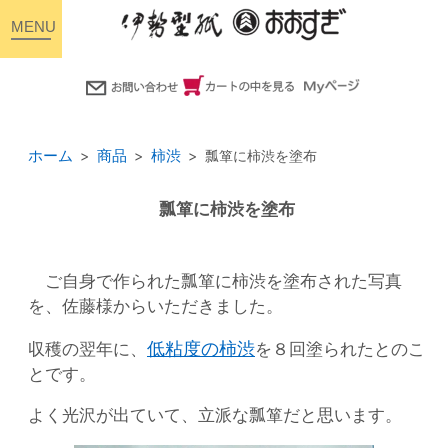
toggle
navigation
ホーム
商品
柿渋
瓢箪に柿渋を塗布
瓢箪に柿渋を塗布
ご自身で作られた瓢箪に柿渋を塗布された写真
を、佐藤様からいただきました。
低粘度の柿渋
収穫の翌年に、
を８回塗られたとのこ
とです。
よく光沢が出ていて、立派な瓢箪だと思います。