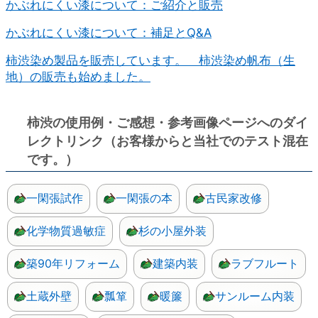
かぶれにくい漆について：ご紹介と販売
かぶれにくい漆について：補足とQ&A
柿渋染め製品を販売しています。 柿渋染め帆布（生
地）の販売も始めました。
柿渋の使用例・ご感想・参考画像ページへのダイ
レクトリンク（お客様からと当社でのテスト混在
です。）
一閑張試作
一閑張の本
古民家改修
化学物質過敏症
杉の小屋外装
築90年リフォーム
建築内装
ラブフルート
土蔵外壁
瓢箪
暖簾
サンルーム内装