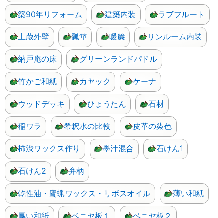
築90年リフォーム
建築内装
ラブフルート
土蔵外壁
瓢箪
暖簾
サンルーム内装
納戸庵の床
グリーンランドパドル
竹かご和紙
カヤック
ケーナ
ウッドデッキ
ひょうたん
石材
稲ワラ
希釈水の比較
皮革の染色
柿渋ワックス作り
墨汁混合
石けん1
石けん2
弁柄
乾性油・蜜蝋ワックス・リボスオイル
薄い和紙
厚い和紙
ベニヤ板１
ベニヤ板２