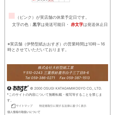
■
（ピンク）が実店舗の休業予定日です。
文字の色：
黒字
は発送可能日・
赤文字
は発送休止日
※実店舗（伊勢型紙おおすぎ）の営業時間は10時～16
時とさせていただいております。
株式会社大杉型紙工業
〒510-0243 三重県鈴鹿市白子三丁目8-6
Tel 059-386-0271 Fax 059-387-1513
© 2000 OSUGI KATAGAMIKOGYO CO., LTD.
*このサイトの内容について無断転載・複写等することを禁じま
す。