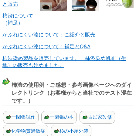
と販売
柿渋について
（補足）
かぶれにくい漆について：ご紹介と販売
かぶれにくい漆について：補足とQ&A
柿渋染め製品を販売しています。 柿渋染め帆布（生
地）の販売も始めました。
柿渋の使用例・ご感想・参考画像ページへのダイ
レクトリンク（お客様からと当社でのテスト混在
です。）
一閑張試作
一閑張の本
古民家改修
化学物質過敏症
杉の小屋外装