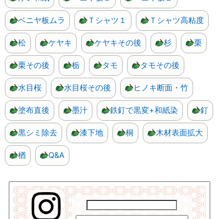
ベニヤ板ムラ
Ｔシャツ１
Ｔシャツ高粘度
松
ケヤキ
ケヤキその後
杉
栗
栗その後
栃
タモ
タモその後
水目桜
水目桜その後
ヒノキ断面・竹
塗布直後
墨汁
鉄釘で黒変+和紙染
釘
黒シミ除去
漆下地
桐
木材表面拡大
楢
Q&A