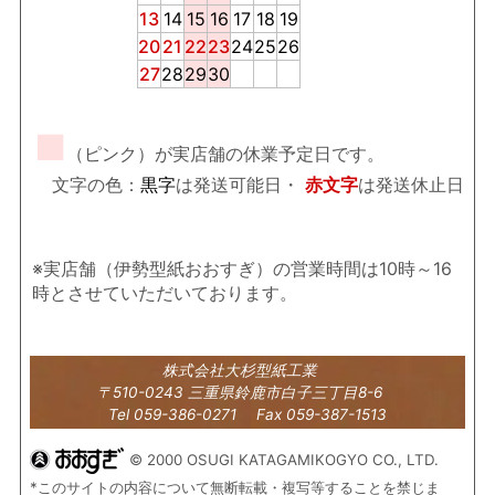
13
14
15
16
17
18
19
20
21
22
23
24
25
26
27
28
29
30
■
（ピンク）が実店舗の休業予定日です。
文字の色：
黒字
は発送可能日・
赤文字
は発送休止日
※実店舗（伊勢型紙おおすぎ）の営業時間は10時～16
時とさせていただいております。
株式会社大杉型紙工業
〒510-0243 三重県鈴鹿市白子三丁目8-6
Tel 059-386-0271 Fax 059-387-1513
© 2000 OSUGI KATAGAMIKOGYO CO., LTD.
*このサイトの内容について無断転載・複写等することを禁じま