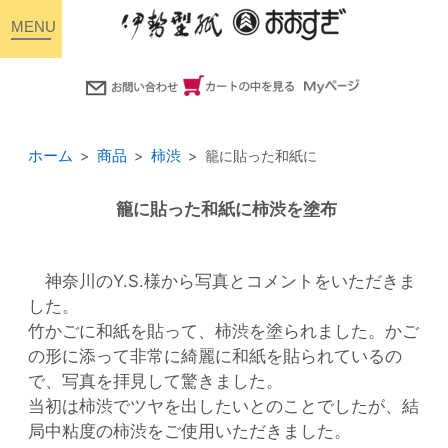
toggle
navigation
ホーム
商品
柿渋
籠に貼った和紙に
籠に貼った和紙に柿渋を塗布
神奈川のY.S.様から写真とコメントをいただきま
した。
竹かごに和紙を貼って、柿渋を塗られました。かご
の形に添って非常に綺麗に和紙を貼られているの
で、写真を拝見して驚きました。
当初は柿渋でツヤを出したいとのことでしたが、結
局中粘度の柿渋をご使用いただきました。