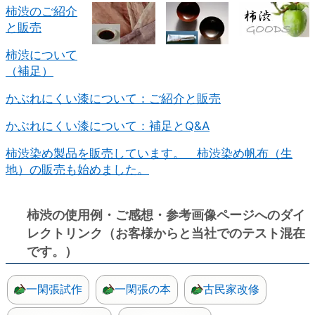
柿渋のご紹介
と販売
柿渋について
（補足）
かぶれにくい漆について：ご紹介と販売
かぶれにくい漆について：補足とQ&A
柿渋染め製品を販売しています。 柿渋染め帆布（生
地）の販売も始めました。
柿渋の使用例・ご感想・参考画像ページへのダイ
レクトリンク（お客様からと当社でのテスト混在
です。）
一閑張試作
一閑張の本
古民家改修