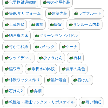
化学物質過敏症
杉の小屋外装
築90年リフォーム
建築内装
ラブフルート
土蔵外壁
瓢箪
暖簾
サンルーム内装
納戸庵の床
グリーンランドパドル
竹かご和紙
カヤック
ケーナ
ウッドデッキ
ひょうたん
石材
稲ワラ
希釈水の比較
皮革の染色
柿渋ワックス作り
墨汁混合
石けん1
石けん2
弁柄
乾性油・蜜蝋ワックス・リボスオイル
薄い和紙