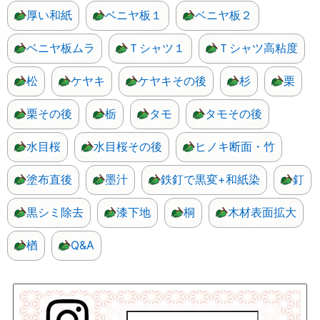
厚い和紙
ベニヤ板１
ベニヤ板２
ベニヤ板ムラ
Ｔシャツ１
Ｔシャツ高粘度
松
ケヤキ
ケヤキその後
杉
栗
栗その後
栃
タモ
タモその後
水目桜
水目桜その後
ヒノキ断面・竹
塗布直後
墨汁
鉄釘で黒変+和紙染
釘
黒シミ除去
漆下地
桐
木材表面拡大
楢
Q&A