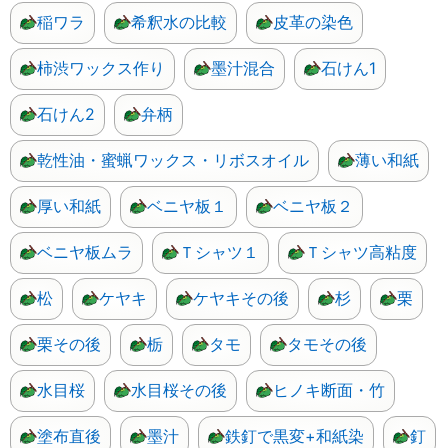
稲ワラ
希釈水の比較
皮革の染色
柿渋ワックス作り
墨汁混合
石けん1
石けん2
弁柄
乾性油・蜜蝋ワックス・リボスオイル
薄い和紙
厚い和紙
ベニヤ板１
ベニヤ板２
ベニヤ板ムラ
Ｔシャツ１
Ｔシャツ高粘度
松
ケヤキ
ケヤキその後
杉
栗
栗その後
栃
タモ
タモその後
水目桜
水目桜その後
ヒノキ断面・竹
塗布直後
墨汁
鉄釘で黒変+和紙染
釘