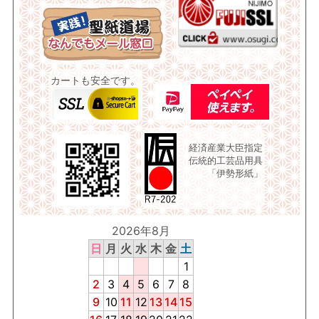
カートも安全です。
経済産業大臣指定
伝統的工芸品用具
「伊勢形紙」
2026年8月
日
月
火
水
木
金
土
1
2
3
4
5
6
7
8
9
10
11
12
13
14
15