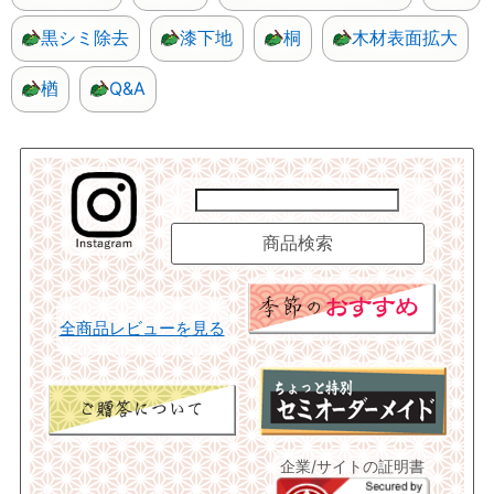
黒シミ除去
漆下地
桐
木材表面拡大
楢
Q&A
全商品レビューを見る
企業/サイトの証明書