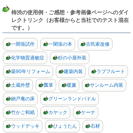
柿渋の使用例・ご感想・参考画像ページへのダイ
レクトリンク（お客様からと当社でのテスト混在
です。）
一閑張試作
一閑張の本
古民家改修
化学物質過敏症
杉の小屋外装
築90年リフォーム
建築内装
ラブフルート
土蔵外壁
瓢箪
暖簾
サンルーム内装
納戸庵の床
グリーンランドパドル
竹かご和紙
カヤック
ケーナ
ウッドデッキ
ひょうたん
石材