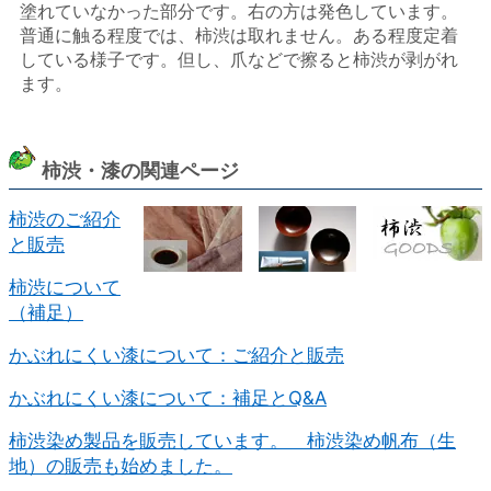
塗れていなかった部分です。右の方は発色しています。
普通に触る程度では、柿渋は取れません。ある程度定着
している様子です。但し、爪などで擦ると柿渋が剥がれ
ます。
柿渋・漆の関連ページ
柿渋のご紹介
と販売
柿渋について
（補足）
かぶれにくい漆について：ご紹介と販売
かぶれにくい漆について：補足とQ&A
柿渋染め製品を販売しています。 柿渋染め帆布（生
地）の販売も始めました。