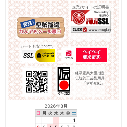
企業/サイトの証明書
カートも安全です。
経済産業大臣指定
伝統的工芸品用具
「伊勢形紙」
2026年8月
日
月
火
水
木
金
土
1