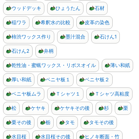
ウッドデッキ
ひょうたん
石材
稲ワラ
希釈水の比較
皮革の染色
柿渋ワックス作り
墨汁混合
石けん1
石けん2
弁柄
乾性油・蜜蝋ワックス・リボスオイル
薄い和紙
厚い和紙
ベニヤ板１
ベニヤ板２
ベニヤ板ムラ
Ｔシャツ１
Ｔシャツ高粘度
松
ケヤキ
ケヤキその後
杉
栗
栗その後
栃
タモ
タモその後
水目桜
水目桜その後
ヒノキ断面・竹