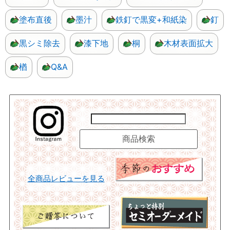
塗布直後
墨汁
鉄釘で黒変+和紙染
釘
黒シミ除去
漆下地
桐
木材表面拡大
楢
Q&A
全商品レビューを見る