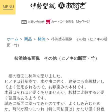
toggle
navigation
ホーム
商品
柿渋
柿渋塗布画像 その他（ヒノキの断
面・竹）
柿渋塗布画像 その他（ヒノキの断面・竹）
檜の断面に柿渋を塗りました。
ヒノキは針葉樹で、水や虫に強く、建築にも高級材とし
てよく使用されるので、お馴染みの木材です。
木質はそれほど硬くありませんが、杉材に比較すると硬
く強度もあるようです。
試みに断面に塗ってみたのですが、よくしみ込むため
か、時間が経つにつれ（特に高粘度は）かなり濃く発色