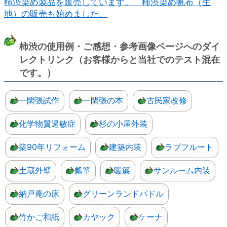
柿渋染め製品を販売しています。 柿渋染め帆布（生
地）の販売も始めました。
柿渋の使用例・ご感想・参考画像ページへのダイ
レクトリンク（お客様からと当社でのテスト混在
です。）
一閑張試作
一閑張の本
古民家改修
化学物質過敏症
杉の小屋外装
築90年リフォーム
建築内装
ラブフルート
土蔵外壁
瓢箪
暖簾
サンルーム内装
納戸庵の床
グリーンランドパドル
竹かご和紙
カヤック
ケーナ