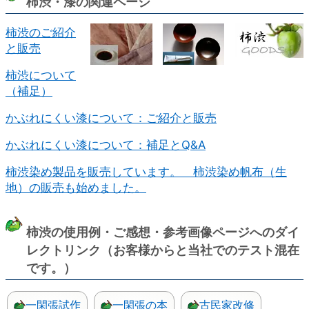
柿渋・漆の関連ページ
柿渋のご紹介
と販売
柿渋について
（補足）
かぶれにくい漆について：ご紹介と販売
かぶれにくい漆について：補足とQ&A
柿渋染め製品を販売しています。 柿渋染め帆布（生
地）の販売も始めました。
柿渋の使用例・ご感想・参考画像ページへのダイ
レクトリンク（お客様からと当社でのテスト混在
です。）
一閑張試作
一閑張の本
古民家改修