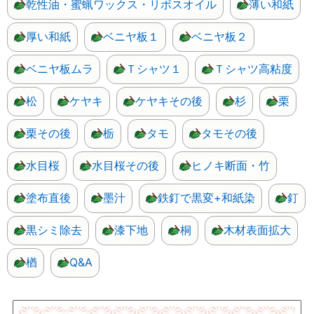
乾性油・蜜蝋ワックス・リボスオイル
薄い和紙
厚い和紙
ベニヤ板１
ベニヤ板２
ベニヤ板ムラ
Ｔシャツ１
Ｔシャツ高粘度
松
ケヤキ
ケヤキその後
杉
栗
栗その後
栃
タモ
タモその後
水目桜
水目桜その後
ヒノキ断面・竹
塗布直後
墨汁
鉄釘で黒変+和紙染
釘
黒シミ除去
漆下地
桐
木材表面拡大
楢
Q&A