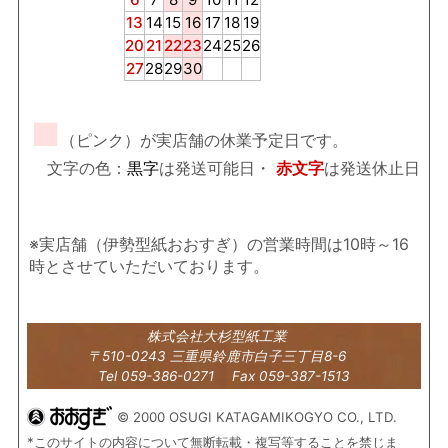
13
14
15
16
17
18
19
20
21
22
23
24
25
26
27
28
29
30
■
（ピンク）が実店舗の休業予定日です。
文字の色：
黒字
は発送可能日・
赤文字
は発送休止日
※実店舗（伊勢型紙おおすぎ）の営業時間は10時～16
時とさせていただいております。
株式会社大杉型紙工業
〒510-0243 三重県鈴鹿市白子三丁目8-6
Tel 059-386-0271 Fax 059-387-1513
© 2000 OSUGI KATAGAMIKOGYO CO., LTD.
*このサイトの内容について無断転載・複写等することを禁じま