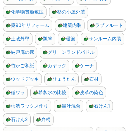
化学物質過敏症
杉の小屋外装
築90年リフォーム
建築内装
ラブフルート
土蔵外壁
瓢箪
暖簾
サンルーム内装
納戸庵の床
グリーンランドパドル
竹かご和紙
カヤック
ケーナ
ウッドデッキ
ひょうたん
石材
稲ワラ
希釈水の比較
皮革の染色
柿渋ワックス作り
墨汁混合
石けん1
石けん2
弁柄