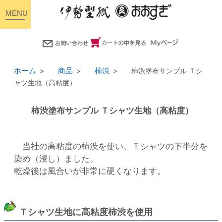
toggle
navigation
ホーム
商品
柿渋
柿渋塗布サンプル Ｔシ
ャツ生地（高粘度）
柿渋塗布サンプル Ｔシャツ生地（高粘度）
当社の高粘度の柿渋を使い、Ｔシャツの下半分を
染め（浸し）ました。
乾燥後は風合いが非常に硬くなります。
Ｔシャツ生地に高粘度柿渋を使用